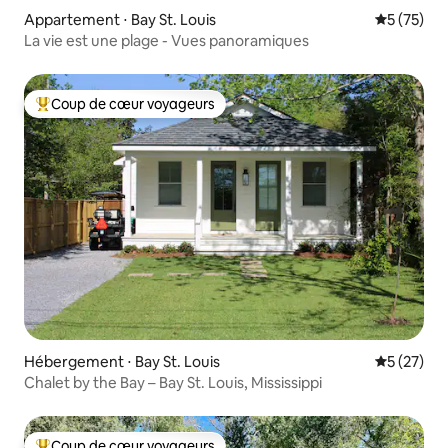
Appartement ⋅ Bay St. Louis
Évaluation
5 (75)
La vie est une plage - Vues panoramiques
Coup de cœur voyageurs
Coups de cœur voyageurs les plus appréciés
Hébergement ⋅ Bay St. Louis
Évaluation
5 (27)
Chalet by the Bay – Bay St. Louis, Mississippi
Coup de cœur voyageurs