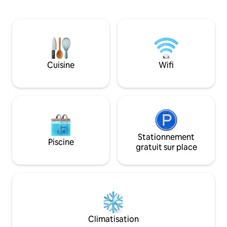
ou simplement pour passer du temps
VIVE ET BÉNÉFIC
entre amis et en famille. Les plages de
LUMIÈRE NATURELL
sable sont également à quelques
SPACIEUSE AVEC
minutes seulement ! Le grand espace
BRK, TABLE À MA
extérieur en bas est couvert et dispose
DOUBLE INOX, 
de nombreux sièges ainsi que d'extras
D'ARMOIRES ET D
tels qu'un coin bar, une télévision, un
ÉLECTRIQUE AVE
Cuisine
Wifi
barbecue au charbon de bois et un
CUISSON EN VERR
foyer. Vous pouvez pêcher ou attraper
CASSEROLES, MI
des crabes depuis le quai ou simplement
RÉFRIGÉRATEUR E
vous détendre.
RANGEMENT ! CUISINE OUVERTE SUR LE
SÉJOUR, 2 GRAN
LITS QUEEN SIZE
Numéro d'enregis
Stationnement
Piscine
gratuit sur place
Climatisation