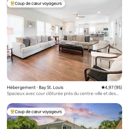
Coup de cœur voyageurs
Coups de cœur voyageurs les plus appréciés
Hébergement ⋅ Bay St. Louis
Évaluation mo
4,97 (95)
Spacieux avec cour clôturée près du centre-ville et des
plages
Coup de cœur voyageurs
Coups de cœur voyageurs les plus appréciés