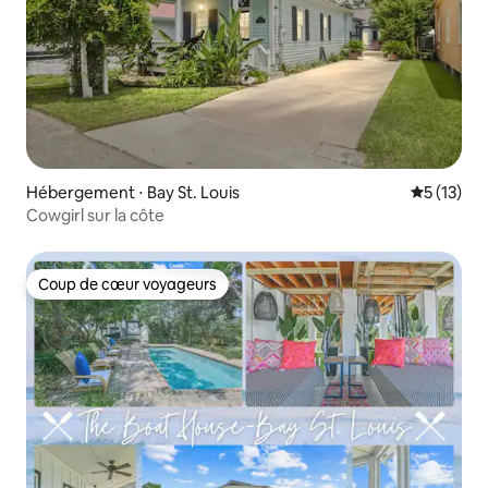
Hébergement ⋅ Bay St. Louis
Évaluation
5 (13)
Cowgirl sur la côte
Coup de cœur voyageurs
Coup de cœur voyageurs