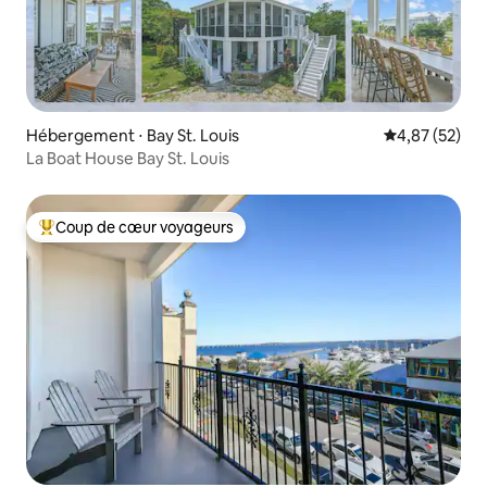
Hébergement ⋅ Bay St. Louis
Évaluation mo
4,87 (52)
La Boat House Bay St. Louis
Coup de cœur voyageurs
Coups de cœur voyageurs les plus appréciés