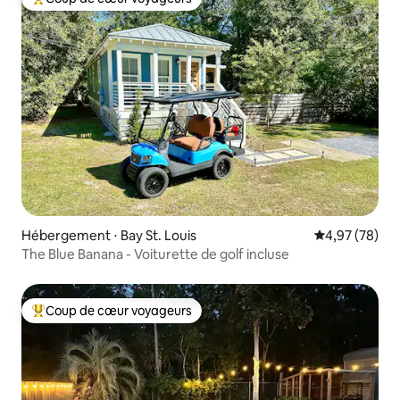
Coups de cœur voyageurs les plus appréciés
Hébergement ⋅ Bay St. Louis
Évaluation mo
4,97 (78)
The Blue Banana - Voiturette de golf incluse
Coup de cœur voyageurs
Coups de cœur voyageurs les plus appréciés