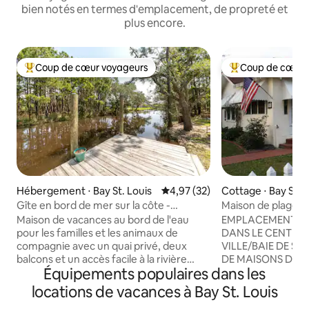
bien notés en termes d'emplacement, de propreté et
plus encore.
Coup de cœur voyageurs
Coup de cœur 
Coups de cœur voyageurs les plus appréciés
Coups de cœur vo
Hébergement ⋅ Bay St. Louis
Évaluation moyenne sur la base
4,97 (32)
Cottage ⋅ Bay St. 
Gîte en bord de mer sur la côte -
Maison de plage 
Animaux acceptés, avec ponton
Maison de vacances au bord de l'eau
EMPLACEMENT ! 
pour les familles et les animaux de
DANS LE CENTRE-V
compagnie avec un quai privé, deux
VILLE/BAIE DE SA
balcons et un accès facile à la rivière
DE MAISONS DE L
Équipements populaires dans les
Jourdan et au golfe du Mexique. Cette
COMMERCES ET D
belle maison est une escapade parfaite
AVEC POSSIBILITÉ DE 
locations de vacances à Bay St. Louis
pour la pêche, la navigation de plaisance
MAISON DE CHAR