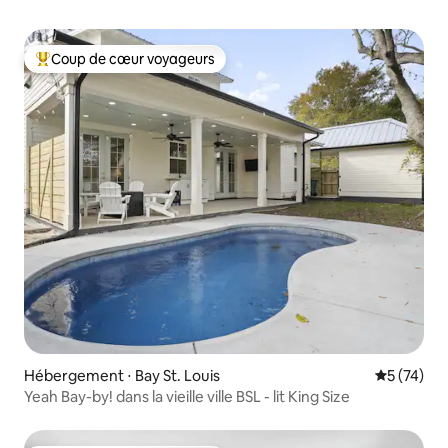
Coup de cœur voyageurs
Coups de cœur voyageurs les plus appréciés
Hébergement ⋅ Bay St. Louis
Évaluation
5 (74)
Yeah Bay-by! dans la vieille ville BSL - lit King Size