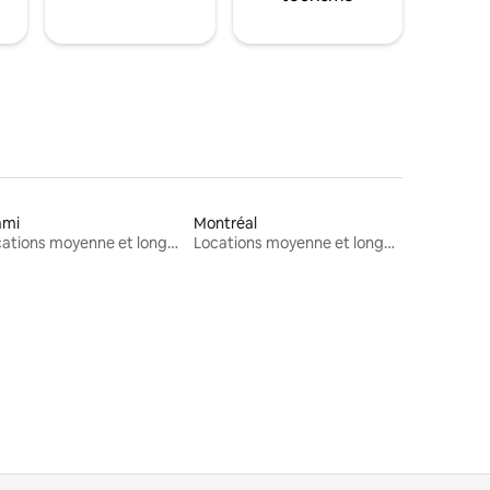
ami
Montréal
Locations moyenne et longue durée
Locations moyenne et longue durée