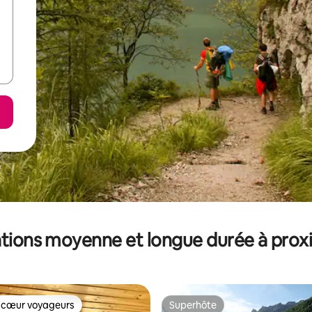
tions moyenne et longue durée à prox
 cœur voyageurs
Superhôte
 cœur voyageurs
Superhôte