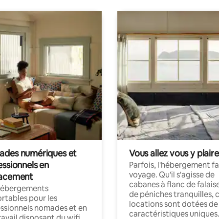
des numériques et
Vous allez vous y plaire
essionnels en
Parfois, l'hébergement fai
voyage. Qu'il s'agisse de
acement
cabanes à flanc de falais
hébergements
de péniches tranquilles, 
rtables pour les
locations sont dotées de
ssionnels nomades et en
caractéristiques uniques
ravail disposant du wifi