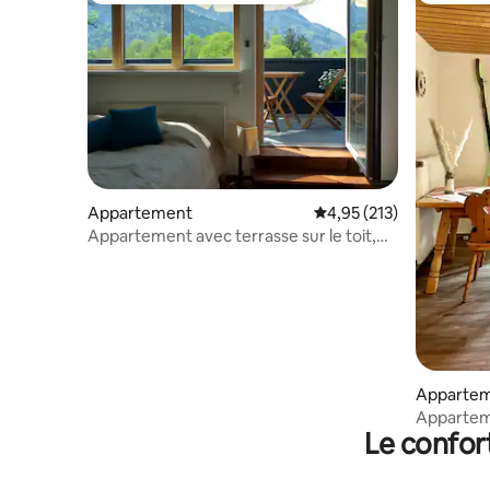
Appartement
Évaluation moyenne sur
4,95 (213)
Appartement avec terrasse sur le toit,
près de la ville de Salzbourg
Apparte
Apparteme
Le confor
maison d