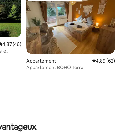
Évaluation moyenne sur la base de 46 commentaires : 4,87 sur 5
4,87 (46)
 le
Appartement
Évaluation moyenne su
4,89 (62)
Appartement BOHO Terra
mmentaires : 5 sur 5
avantageux