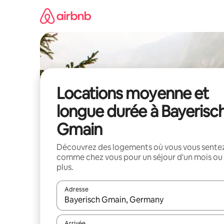
Aller
directement
au
contenu
Locations moyenne et
longue durée à Bayerisc
Gmain
Découvrez des logements où vous vous sente
comme chez vous pour un séjour d'un mois ou
plus.
Adresse
Lorsque les résultats s'affichent, utilisez les flèc
Arrivée