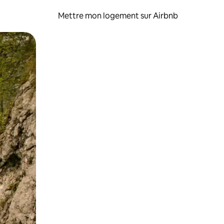
Mettre mon logement sur Airbnb
sant glisser.