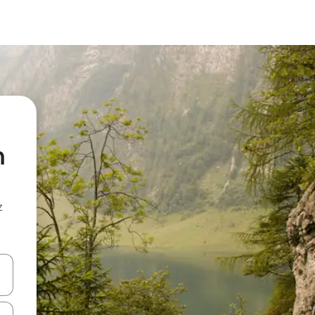
h
z
hes vers le haut et vers le bas pour les parcourir ou en appuyant et en fai