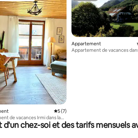
Appartement
Appartement de vacances dans
Meindl Basecamp
 la base de 213 commentaires : 4,95 sur 5
ment
Évaluation moyenne sur la base de 7 co
5 (7)
nt de vacances Irmi dans la
t d'un chez-soi et des tarifs mensuels 
e vacances Koch