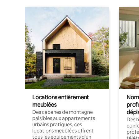
Locations entièrement
Noma
meublées
prof
dépl
Des cabanes de montagne
paisibles aux appartements
Des 
urbains pratiques, ces
confo
locations meublées offrent
profe
tous les équipements d'un
télét