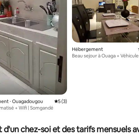
 sur la base de 10 commentaires : 5 sur 5
Hébergement
Beau sejour à Ouaga + Véhicule
ent ⋅ Ouagadougou
Évaluation moyenne sur la base de 3 co
5 (3)
imatisé + Wifi | Somgandé
t d'un chez-soi et des tarifs mensuels 