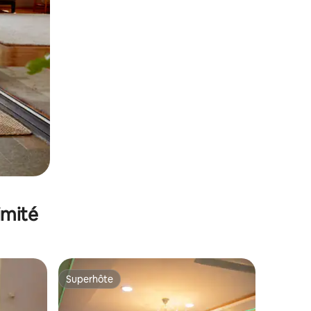
imité
Superhôte
Superhôte