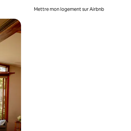
Mettre mon logement sur Airbnb
sant glisser.