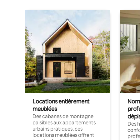
Locations entièrement
Noma
meublées
prof
dépl
Des cabanes de montagne
paisibles aux appartements
Des 
urbains pratiques, ces
confo
locations meublées offrent
profe