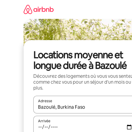
Aller
directement
au
contenu
Locations moyenne et
longue durée à Bazoulé
Découvrez des logements où vous vous sente
comme chez vous pour un séjour d'un mois ou
plus.
Adresse
Lorsque les résultats s'affichent, utilisez les flèc
Arrivée