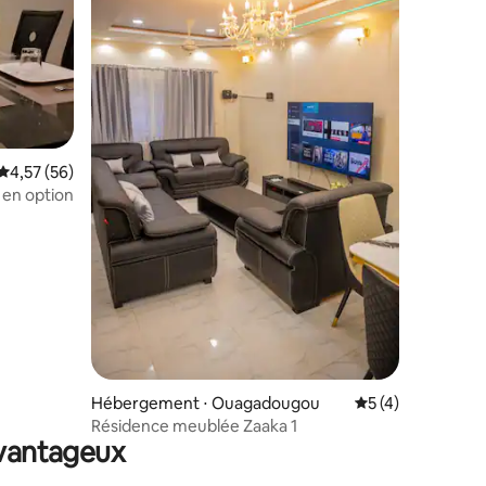
Évaluation moyenne sur la base de 56 commentaires : 4,57 sur 5
4,57 (56)
 en option
mmentaires : 5 sur 5
Hébergement ⋅ Ouagadougou
Évaluation moyenn
5 (4)
Résidence meublée Zaaka 1
avantageux