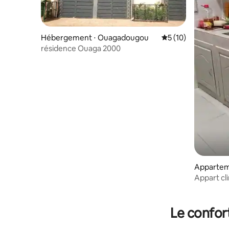
Hébergement ⋅ Ouagadougou
Évaluation moyenne
5 (10)
résidence Ouaga 2000
Appartem
Appart cl
Le confor