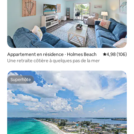
Appartement en résidence ⋅ Holmes Beach
Évaluation moy
4,98 (106)
Une retraite côtière à quelques pas de la mer
Superhôte
Superhôte