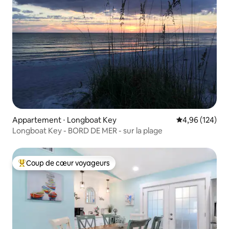
Appartement ⋅ Longboat Key
Évaluation moy
4,96 (124)
Longboat Key - BORD DE MER - sur la plage
Coup de cœur voyageurs
Coups de cœur voyageurs les plus appréciés