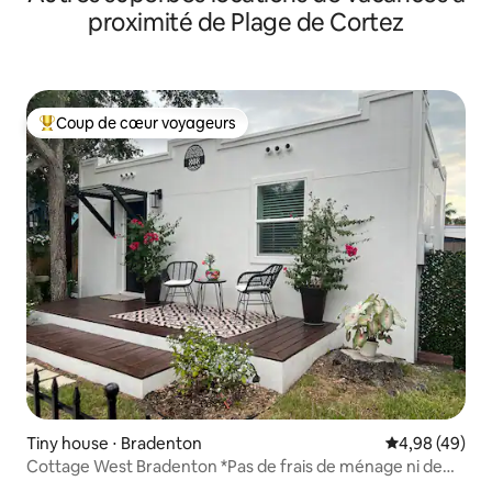
proximité de Plage de Cortez
Coup de cœur voyageurs
Coups de cœur voyageurs les plus appréciés
Tiny house ⋅ Bradenton
Évaluation mo
4,98 (49)
Cottage West Bradenton *Pas de frais de ménage ni de
corvées