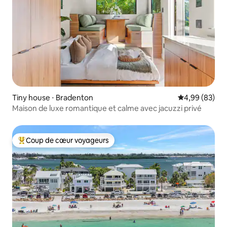
Tiny house ⋅ Bradenton
Évaluation mo
4,99 (83)
Maison de luxe romantique et calme avec jacuzzi privé
Coup de cœur voyageurs
Coups de cœur voyageurs les plus appréciés