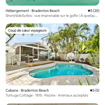
Hébergement ⋅ Bradenton Beach
Évaluation
5 (20)
ShoreSideSuites : vue imprenable sur le golfe | À quelques
pas de la plage
Coup de cœur voyageurs
Coup de cœur voyageurs
Cabane ⋅ Bradenton Beach
Évaluatio
5 (5)
Tortuga Cottage · 1915 · Piscine · Animaux acceptés