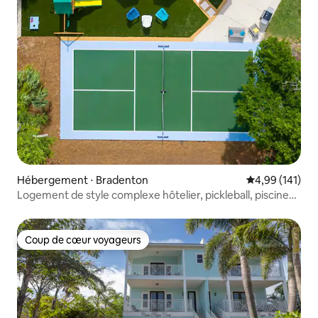
Hébergement ⋅ Bradenton
Évaluation moy
4,99 (141)
Logement de style complexe hôtelier, pickleball, piscine
chauffée, jeux.
Coup de cœur voyageurs
Coup de cœur voyageurs