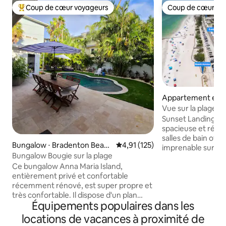
Coup de cœur voyageurs
Coup de cœur vo
Coups de cœur voyageurs les plus appréciés
Coup de cœur vo
Appartement en r
Bradenton Beach
Vue sur la plage -
SeaBreeze Vacati
Sunset Landings es
spacieuse et réno
salles de bain off
Bungalow ⋅ Bradenton Beac
Évaluation moyenne sur la base 
4,91 (125)
imprenable sur le
h
Bungalow Bougie sur la plage
quelques pas de l'a
Ce bungalow Anna Maria Island,
profitez des plage
entièrement privé et confortable
nombreuses jetées 
récemment rénové, est super propre et
de bâtiments pour
très confortable. Il dispose d'un plan
sur la plage ! Peut 
Équipements populaires dans les
d'étage ouvert, de 2 chambres king size,
personnes avec 2,5
chacune avec salle de bain privée, salle à
balcons. Nous sav
locations de vacances à proximité de
manger séparée et chambre en Floride
vous aurez passé d