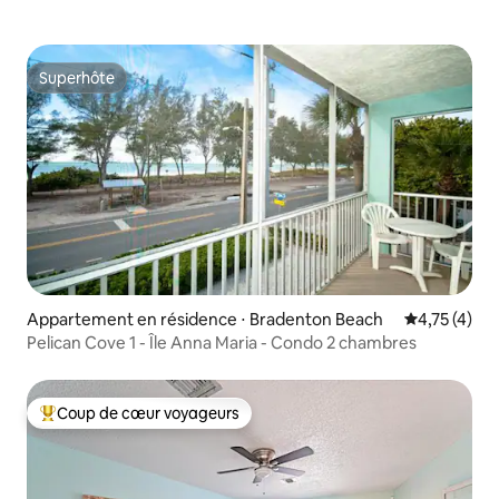
Superhôte
Superhôte
Appartement en résidence ⋅ Bradenton Beach
Évaluation m
4,75 (4)
Pelican Cove 1 - Île Anna Maria - Condo 2 chambres
Coup de cœur voyageurs
Coups de cœur voyageurs les plus appréciés