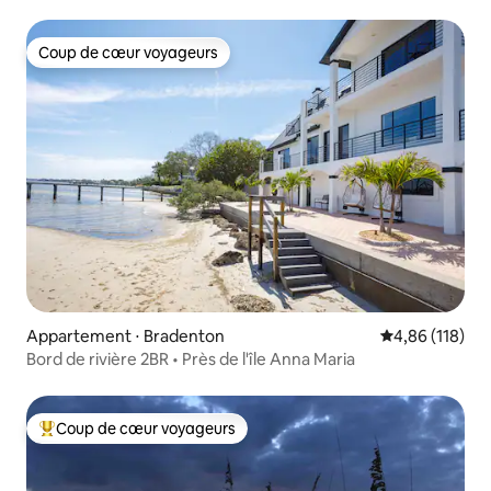
D 2 chambres
Coup de cœur voyageurs
Coup de cœur voyageurs
Appartement ⋅ Bradenton
Évaluation moy
4,86 (118)
Bord de rivière 2BR • Près de l'île Anna Maria
Coup de cœur voyageurs
Coups de cœur voyageurs les plus appréciés