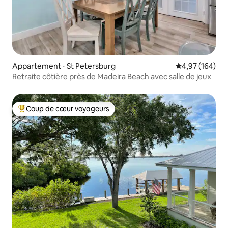
Appartement ⋅ St Petersburg
Évaluation moy
4,97 (164)
Retraite côtière près de Madeira Beach avec salle de jeux
Coup de cœur voyageurs
Coups de cœur voyageurs les plus appréciés