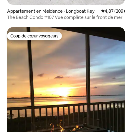
Appartement en résidence ⋅ Longboat Key
Évaluation moy
4,87 (209)
The Beach Condo #107 Vue complète sur le front de mer
Coup de cœur voyageurs
Coup de cœur voyageurs