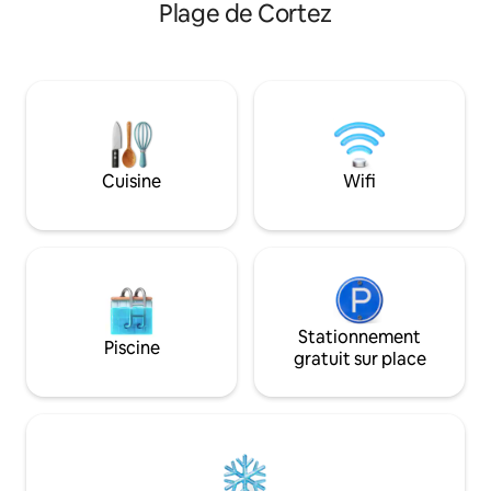
Plage de Cortez
et se trouve à seulement 3 maisons de
voudrez plus partir
l'incroyable plage de sable blanc, de la
tropicale vous as
baie et de la jetée. À seulement 1 pâté
réconfortante et s
de maisons se trouve Historic Bridge
vacances relaxan
Street avec des restaurants sympas, un
mini-golf, des boutiques pittoresques et
des bars avec de la musique live. Une
fois ici, vous n'avez plus jamais besoin de
Cuisine
Wifi
conduire. Tout est accessible à pied !
Stationnement
Piscine
gratuit sur place