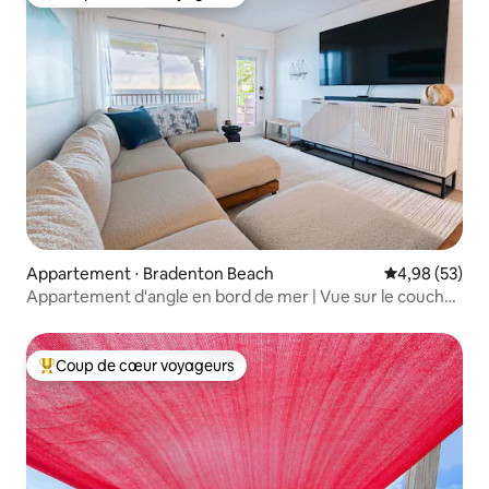
Coups de cœur voyageurs les plus appréciés
Appartement ⋅ Bradenton Beach
Évaluation mo
4,98 (53)
Appartement d'angle en bord de mer | Vue sur le coucher
de soleil sur le golfe
Coup de cœur voyageurs
Coups de cœur voyageurs les plus appréciés