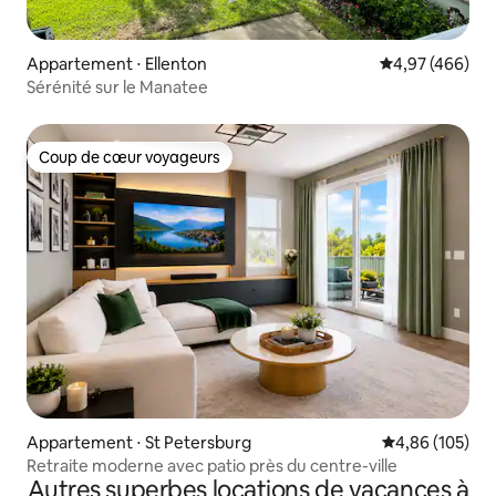
Appartement ⋅ Ellenton
Évaluation moy
4,97 (466)
Sérénité sur le Manatee
Coup de cœur voyageurs
Coup de cœur voyageurs
Appartement ⋅ St Petersburg
Évaluation moy
4,86 (105)
Retraite moderne avec patio près du centre-ville
Autres superbes locations de vacances à