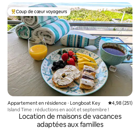
Coup de cœur voyageurs
Coups de cœur voyageurs les plus appréciés
Appartement en résidence ⋅ Longboat Key
Évaluation moy
4,98 (251)
Island Time : réductions en août et septembre !
Location de maisons de vacances
adaptées aux familles