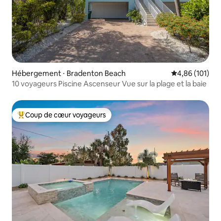
Hébergement ⋅ Bradenton Beach
Évaluation moy
4,86 (101)
10 voyageurs Piscine Ascenseur Vue sur la plage et la baie
Coup de cœur voyageurs
Coups de cœur voyageurs les plus appréciés