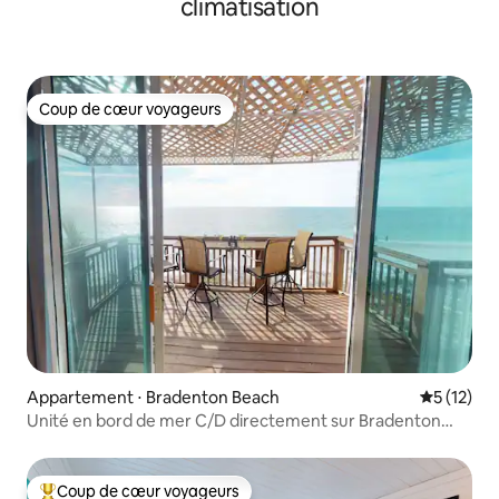
climatisation
Coup de cœur voyageurs
Coup de cœur voyageurs
Appartement ⋅ Bradenton Beach
Évaluation
5 (12)
Unité en bord de mer C/D directement sur Bradenton
Beach !
Coup de cœur voyageurs