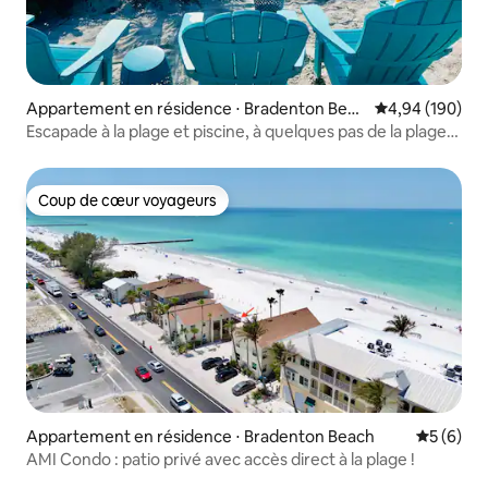
Appartement en résidence ⋅ Bradenton Beac
Évaluation moy
4,94 (190)
h
Escapade à la plage et piscine, à quelques pas de la plage
et des restaurants
Coup de cœur voyageurs
Coup de cœur voyageurs
Appartement en résidence ⋅ Bradenton Beach
Évaluatio
5 (6)
AMI Condo : patio privé avec accès direct à la plage !