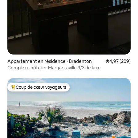
Appartement en résidence ⋅ Bradenton
Évaluation moy
4,97 (209)
Complexe hôtelier Margaritaville 3/3 de luxe
Coup de cœur voyageurs
Coups de cœur voyageurs les plus appréciés