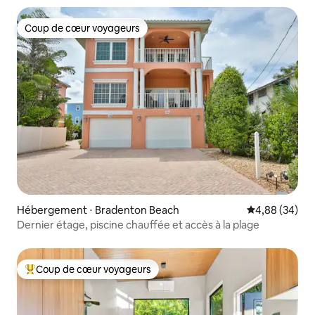
Coup de cœur voyageurs
Coup de cœur voyageurs
Hébergement ⋅ Bradenton Beach
Évaluation mo
4,88 (34)
Dernier étage, piscine chauffée et accès à la plage
Coup de cœur voyageurs
Coups de cœur voyageurs les plus appréciés