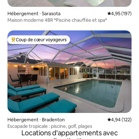
Hébergement ⋅ Sarasota
Évaluation moy
4,95 (197)
Maison moderne 4BR *Piscine chauffée et spa*
Coup de cœur voyageurs
Coups de cœur voyageurs les plus appréciés
Hébergement ⋅ Bradenton
Évaluation moy
4,94 (122)
Escapade tropicale : piscine, golf, plages
Locations d'appartements avec