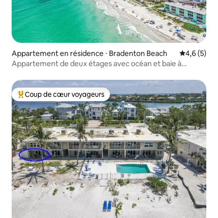
Appartement en résidence ⋅ Bradenton Beach
Évaluation 
4,6 (5)
Appartement de deux étages avec océan et baie à
quelques pas
Coup de cœur voyageurs
Coups de cœur voyageurs les plus appréciés