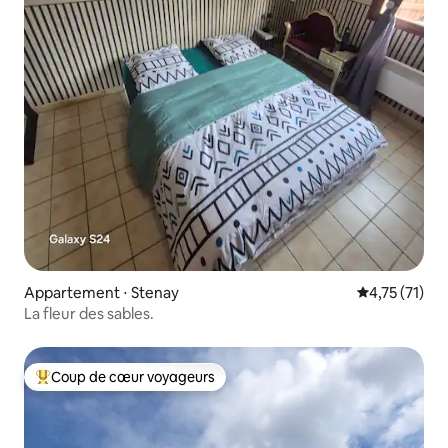
Appartement ⋅ Stenay
Évaluation mo
4,75 (71)
La fleur des sables.
Coup de cœur voyageurs
Coups de cœur voyageurs les plus appréciés