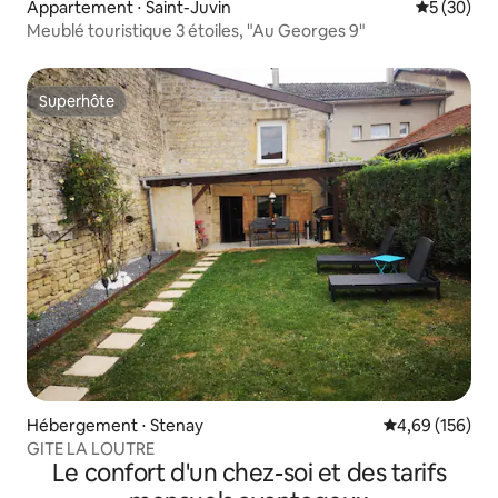
Appartement ⋅ Saint-Juvin
Évaluation
5 (30)
Meublé touristique 3 étoiles, "Au Georges 9"
Superhôte
Superhôte
Hébergement ⋅ Stenay
Évaluation moy
4,69 (156)
GITE LA LOUTRE
Le confort d'un chez-soi et des tarifs