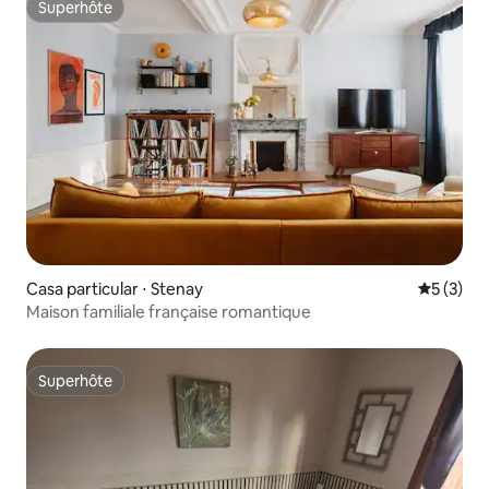
Superhôte
Superhôte
Casa particular ⋅ Stenay
Évaluatio
5 (3)
Maison familiale française romantique
Superhôte
Superhôte