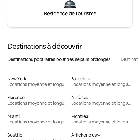
Résidence de tourisme
Destinations à découvrir
Destinations populaires pour des séjours prolongés
Destinati
New York
Barcelone
Locations moyenne et longue durée
Locations moyenne et longue durée
Florence
Athènes
Locations moyenne et longue durée
Locations moyenne et longue durée
Miami
Montréal
Locations moyenne et longue durée
Locations moyenne et longue durée
Seattle
Afficher plus