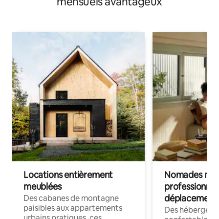
mensuels avantageux
Locations entièrement
Nomades num
meublées
professionnel
déplacement
Des cabanes de montagne
paisibles aux appartements
Des hébergem
urbains pratiques, ces