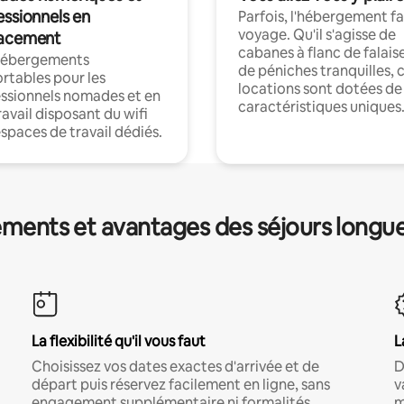
essionnels en
Parfois, l'hébergement fai
voyage. Qu'il s'agisse de
acement
cabanes à flanc de falais
hébergements
de péniches tranquilles, 
rtables pour les
locations sont dotées de
ssionnels nomades et en
caractéristiques uniques
ravail disposant du wifi
espaces de travail dédiés.
ments et avantages des séjours longu
La flexibilité qu'il vous faut
L
Choisissez vos dates exactes d'arrivée et de
D
départ puis réservez facilement en ligne, sans
v
engagement supplémentaire ni formalités
m