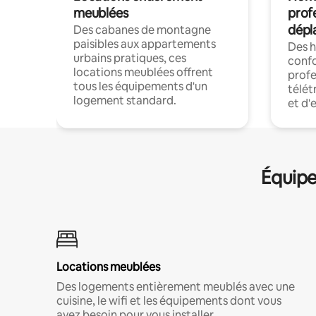
meublées
prof
dépl
Des cabanes de montagne
paisibles aux appartements
Des 
urbains pratiques, ces
confo
locations meublées offrent
profe
tous les équipements d'un
télét
logement standard.
et d'
Équipe
Locations meublées
Des logements entièrement meublés avec une
cuisine, le wifi et les équipements dont vous
avez besoin pour vous installer