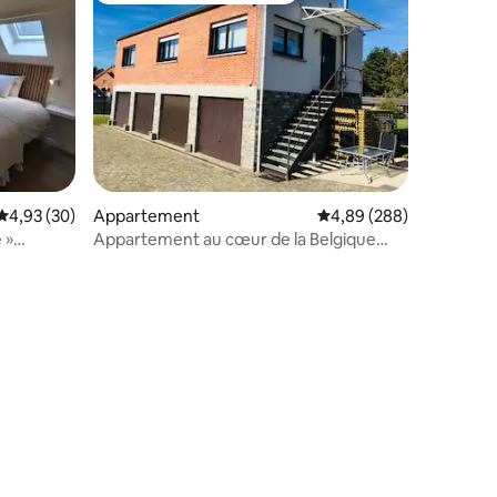
ntaires : 4,83 sur 5
Évaluation moyenne sur la base de 30 commentaires : 4,93 sur 5
4,93 (30)
Appartement
Évaluation moyenne sur
4,89 (288)
 »
Appartement au cœur de la Belgique
(Scherpheuvel-Zichem)