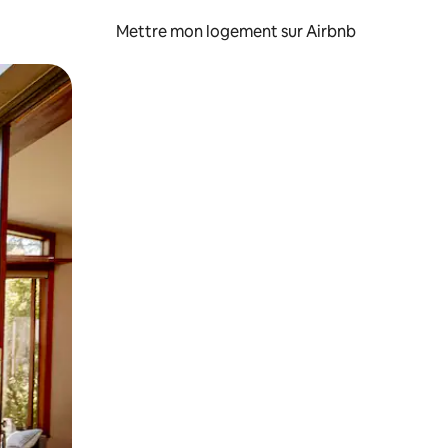
Mettre mon logement sur Airbnb
sant glisser.