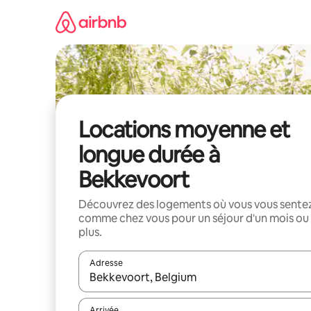
Aller
directement
au
contenu
Locations moyenne et
longue durée à
Bekkevoort
Découvrez des logements où vous vous sente
comme chez vous pour un séjour d'un mois ou
plus.
Adresse
Lorsque les résultats s'affichent, utilisez les flèc
Arrivée