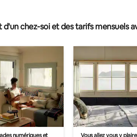
r la base de 13 commentaires : 4,85 sur 5
t d'un chez-soi et des tarifs mensuels 
des numériques et
Vous allez vous y plaire