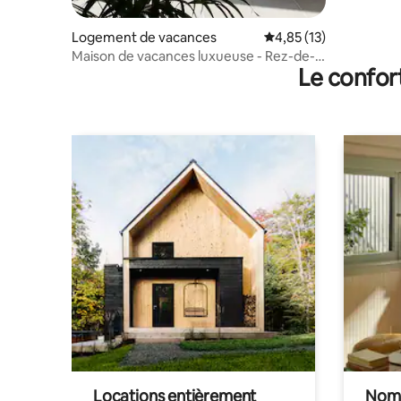
Logement de vacances
Évaluation moyenne su
4,85 (13)
Maison de vacances luxueuse - Rez-de-
Le confor
chaussée
Locations entièrement
Noma