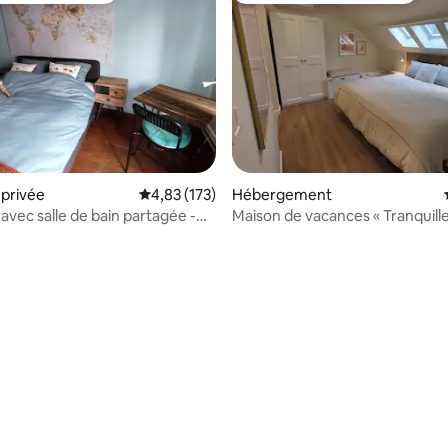
privée
Évaluation moyenne sur la base de 173 comme
4,83 (173)
Hébergement
vec salle de bain partagée -
Maison de vacances « Tranquille
tje
Kortenaken