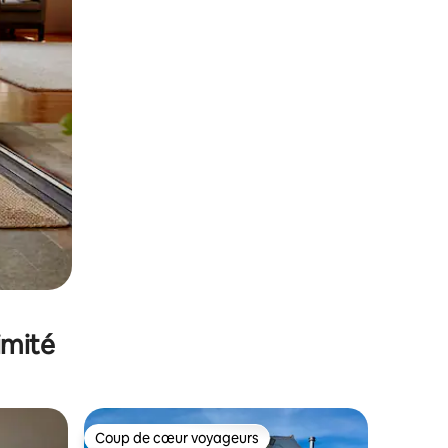
imité
Coup de cœur voyageurs
Coup de cœur voyageurs