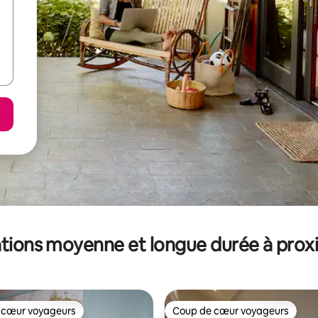
tions moyenne et longue durée à prox
 cœur voyageurs
Coup de cœur voyageurs
 cœur voyageurs
Coup de cœur voyageurs