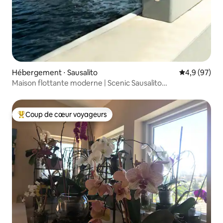
Hébergement ⋅ Sausalito
Évaluation m
4,9 (97)
Maison flottante moderne | Scenic Sausalito
2 chambres/1 salle de bain
Coup de cœur voyageurs
Coups de cœur voyageurs les plus appréciés