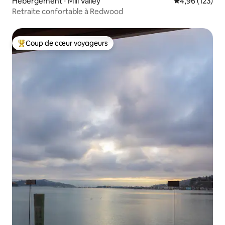
Hébergement ⋅ Mill Valley
Évaluation moy
4,96 (123)
Retraite confortable à Redwood
Coup de cœur voyageurs
Coups de cœur voyageurs les plus appréciés