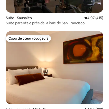
Suite ⋅ Sausalito
Évaluation moy
4,97 (415)
Suite parentale près de la baie de San Francisco !
Coup de cœur voyageurs
Coup de cœur voyageurs