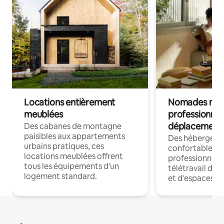
Locations entièrement
Nomades num
meublées
professionnel
déplacement
Des cabanes de montagne
paisibles aux appartements
Des hébergem
urbains pratiques, ces
confortables p
locations meublées offrent
professionnels
tous les équipements d'un
télétravail dis
logement standard.
et d'espaces de