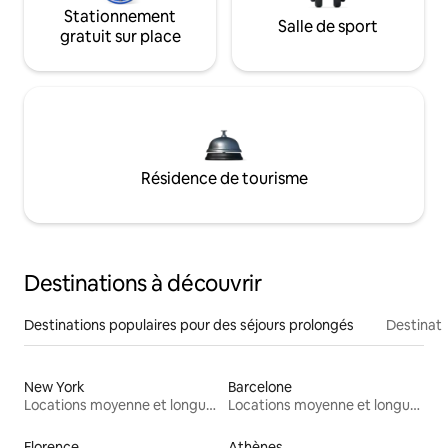
Stationnement
Salle de sport
gratuit sur place
Résidence de tourisme
Destinations à découvrir
Destinations populaires pour des séjours prolongés
Destinati
New York
Barcelone
Locations moyenne et longue durée
Locations moyenne et longue durée
Florence
Athènes