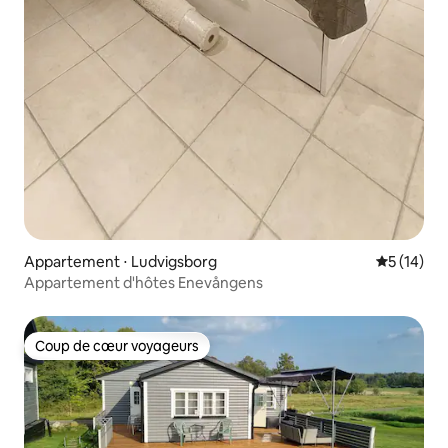
Appartement ⋅ Ludvigsborg
Évaluation
5 (14)
Appartement d'hôtes Enevångens
Coup de cœur voyageurs
Coup de cœur voyageurs