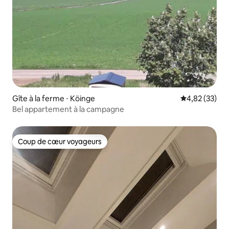
Gîte à la ferme ⋅ Köinge
Évaluation mo
4,82 (33)
Bel appartement à la campagne
Coup de cœur voyageurs
Coup de cœur voyageurs