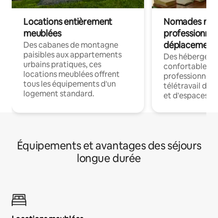
Locations entièrement
Nomades num
meublées
professionnel
déplacement
Des cabanes de montagne
paisibles aux appartements
Des hébergem
urbains pratiques, ces
confortables p
locations meublées offrent
professionnels
tous les équipements d'un
télétravail dis
logement standard.
et d'espaces de
Équipements et avantages des séjours
longue durée