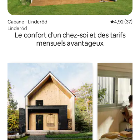
Cabane ⋅ Linderöd
Évaluation mo
4,92 (37)
Linderöd
Le confort d'un chez-soi et des tarifs
mensuels avantageux