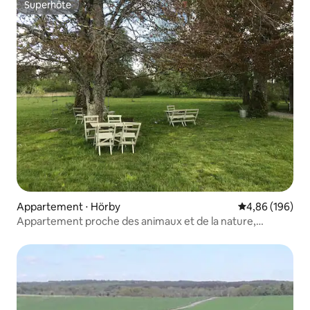
Superhôte
Superhôte
Appartement ⋅ Hörby
Évaluation moy
4,86 (196)
Appartement proche des animaux et de la nature,
environ 75 m2