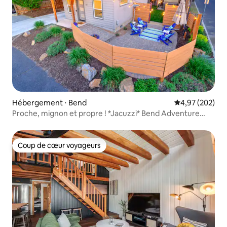
Hébergement ⋅ Bend
Évaluation moy
4,97 (202)
Proche, mignon et propre ! *Jacuzzi* Bend Adventure
Base
Coup de cœur voyageurs
Coup de cœur voyageurs