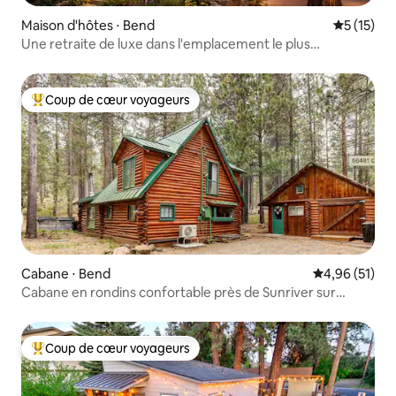
Maison d'hôtes ⋅ Bend
Évaluation
5 (15)
Une retraite de luxe dans l'emplacement le plus
recherché de Bend
Coup de cœur voyageurs
Coups de cœur voyageurs les plus appréciés
Cabane ⋅ Bend
Évaluation mo
4,96 (51)
Cabane en rondins confortable près de Sunriver sur
2 acres privés
Coup de cœur voyageurs
Coups de cœur voyageurs les plus appréciés