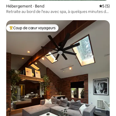
Hébergement ⋅ Bend
Évaluatio
5 (5)
Retraite au bord de l'eau avec spa, à quelques minutes de
Sunriver
Coup de cœur voyageurs
Coups de cœur voyageurs les plus appréciés