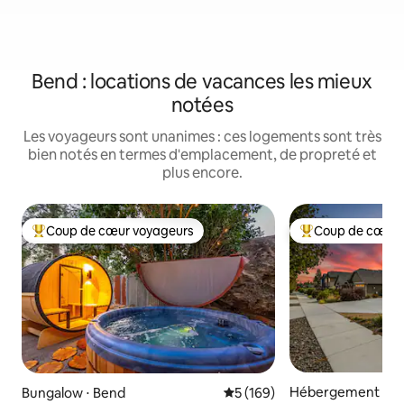
Bend : locations de vacances les mieux
notées
Les voyageurs sont unanimes : ces logements sont très
bien notés en termes d'emplacement, de propreté et
plus encore.
Coup de cœur voyageurs
Coup de cœur 
Coups de cœur voyageurs les plus appréciés
Coups de cœur vo
Hébergement ⋅ B
Bungalow ⋅ Bend
Évaluation moyenne sur la ba
5 (169)