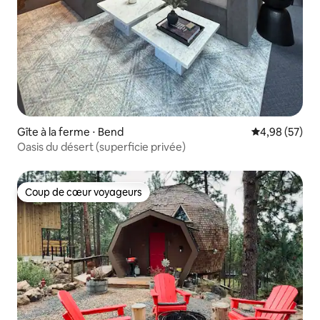
Gîte à la ferme ⋅ Bend
Évaluation mo
4,98 (57)
Oasis du désert (superficie privée)
Coup de cœur voyageurs
Coup de cœur voyageurs