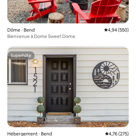
Dôme ⋅ Bend
Évaluation moy
4,94 (550)
Bienvenue à Dome Sweet Dome
Superhôte
Superhôte
Hébergement ⋅ Bend
Évaluation moy
4,76 (275)