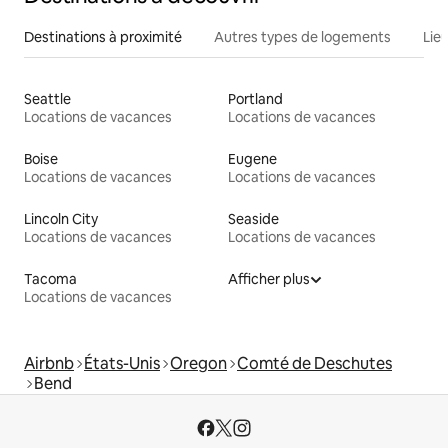
Destinations à proximité
Autres types de logements
Lie
Seattle
Portland
Locations de vacances
Locations de vacances
Boise
Eugene
Locations de vacances
Locations de vacances
Lincoln City
Seaside
Locations de vacances
Locations de vacances
Tacoma
Afficher plus
Locations de vacances
Airbnb
États-Unis
Oregon
Comté de Deschutes
Bend