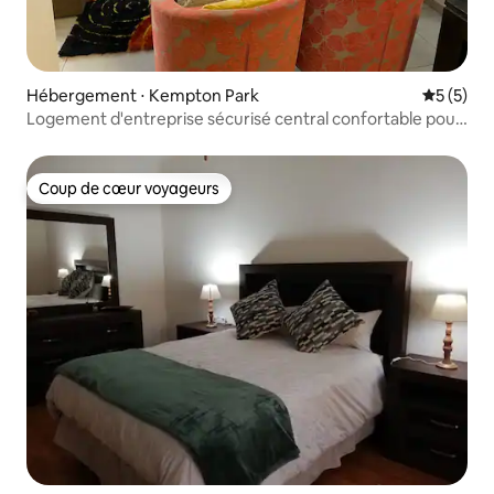
Hébergement ⋅ Kempton Park
Évaluatio
5 (5)
Logement d'entreprise sécurisé central confortable pour
long séjour
Coup de cœur voyageurs
Coup de cœur voyageurs