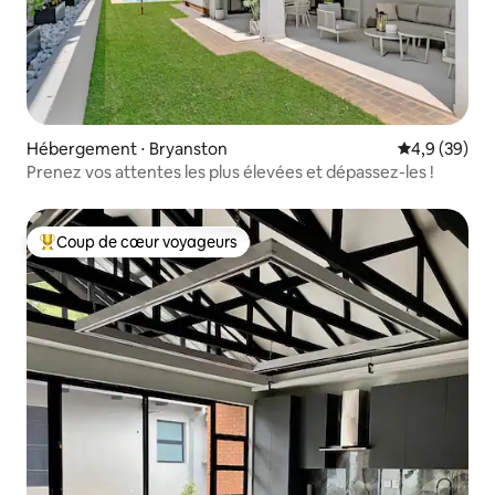
Hébergement ⋅ Bryanston
Évaluation m
4,9 (39)
Prenez vos attentes les plus élevées et dépassez-les !
Coup de cœur voyageurs
Coups de cœur voyageurs les plus appréciés