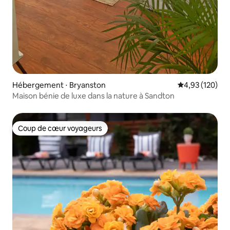
Hébergement ⋅ Bryanston
Évaluation moy
4,93 (120)
Maison bénie de luxe dans la nature à Sandton
Coup de cœur voyageurs
Coup de cœur voyageurs