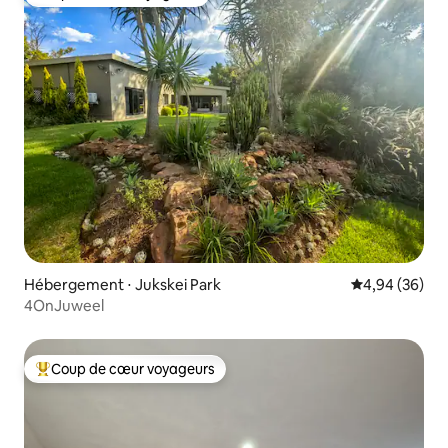
Coup de cœur voyageurs
Hébergement ⋅ Jukskei Park
Évaluation mo
4,94 (36)
4OnJuweel
Coup de cœur voyageurs
Coups de cœur voyageurs les plus appréciés