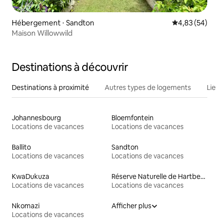
Hébergement ⋅ Sandton
Évaluation mo
4,83 (54)
Maison Willowwild
Destinations à découvrir
Destinations à proximité
Autres types de logements
Lie
Johannesbourg
Bloemfontein
Locations de vacances
Locations de vacances
Ballito
Sandton
Locations de vacances
Locations de vacances
KwaDukuza
Réserve Naturelle de Hartbeespoort
Locations de vacances
Locations de vacances
Nkomazi
Afficher plus
Locations de vacances