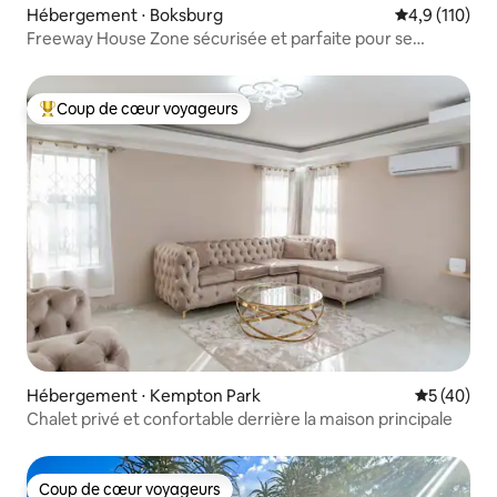
Hébergement ⋅ Boksburg
Évaluation mo
4,9 (110)
Freeway House Zone sécurisée et parfaite pour se
détendre
Coup de cœur voyageurs
Coups de cœur voyageurs les plus appréciés
Hébergement ⋅ Kempton Park
Évaluation
5 (40)
Chalet privé et confortable derrière la maison principale
Coup de cœur voyageurs