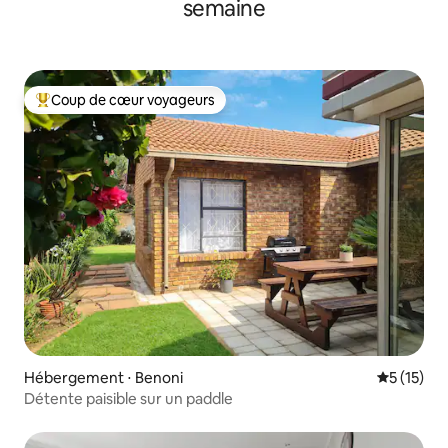
semaine
Coup de cœur voyageurs
Coups de cœur voyageurs les plus appréciés
Hébergement ⋅ Benoni
Évaluation
5 (15)
Détente paisible sur un paddle