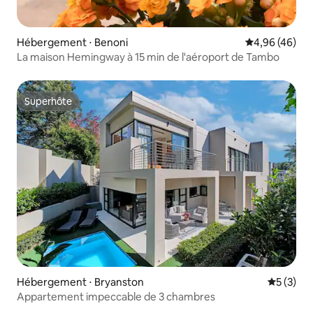
Hébergement ⋅ Benoni
Évaluation mo
4,96 (46)
La maison Hemingway à 15 min de l'aéroport de Tambo
Superhôte
Superhôte
Hébergement ⋅ Bryanston
Évaluatio
5 (3)
Appartement impeccable de 3 chambres