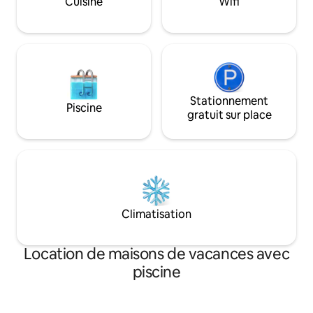
Cuisine
Wifi
ancien et établi. H
patrouille de sécu
murs avec clôture 
poutres.
Stationnement
Piscine
gratuit sur place
Climatisation
Location de maisons de vacances avec
piscine