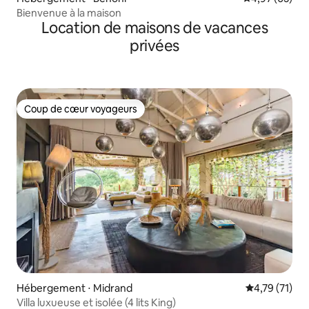
Bienvenue à la maison
Location de maisons de vacances
privées
Coup de cœur voyageurs
Coup de cœur voyageurs
Hébergement ⋅ Midrand
Évaluation mo
4,79 (71)
Villa luxueuse et isolée (4 lits King)