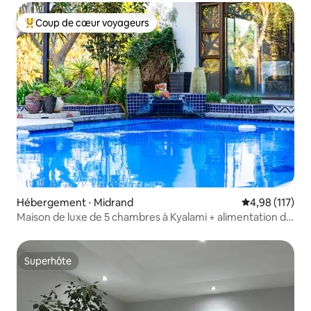
Coup de cœur voyageurs
Coups de cœur voyageurs les plus appréciés
Hébergement ⋅ Midrand
Évaluation moy
4,98 (117)
Maison de luxe de 5 chambres à Kyalami + alimentation de
secours
Superhôte
Superhôte