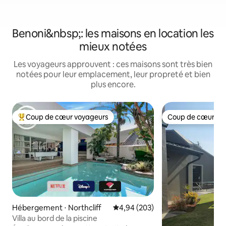
Benoni&nbsp;: les maisons en location les
mieux notées
Les voyageurs approuvent : ces maisons sont très bien
notées pour leur emplacement, leur propreté et bien
plus encore.
Coup de cœur voyageurs
Coup de cœur vo
Coups de cœur voyageurs les plus appréciés
Coup de cœur vo
Hébergement ⋅ Northcliff
Évaluation moyenne sur la base 
4,94 (203)
Villa au bord de la piscine