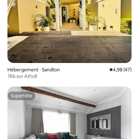
Hébergement ⋅ Sandton
Évaluation mo
4,98 (47)
76b sur Atholl
Superhôte
Superhôte