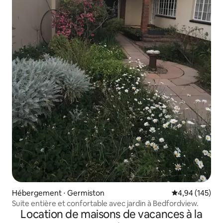
Hébergement ⋅ Germiston
Évaluation moy
4,94 (145)
Suite entière et confortable avec jardin à Bedfordview.
Location de maisons de vacances à la