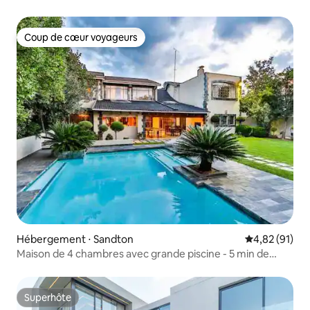
Coup de cœur voyageurs
Coup de cœur voyageurs
Hébergement ⋅ Sandton
Évaluation mo
4,82 (91)
Maison de 4 chambres avec grande piscine - 5 min de
Sandton
Superhôte
Superhôte