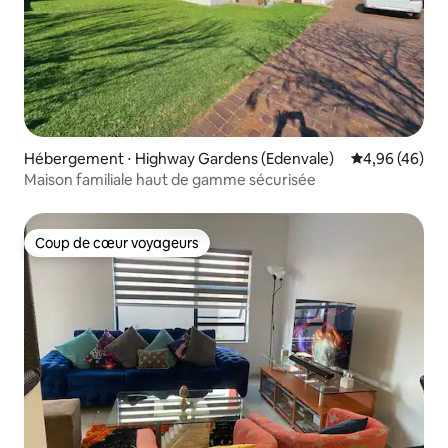
Hébergement ⋅ Highway Gardens (Edenvale)
Évaluation mo
4,96 (46)
Maison familiale haut de gamme sécurisée
Coup de cœur voyageurs
Coup de cœur voyageurs