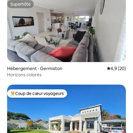
Superhôte
Superhôte
Hébergement ⋅ Germiston
Évaluation m
4,9 (20)
Horizons colorés
Coup de cœur voyageurs
Coups de cœur voyageurs les plus appréciés