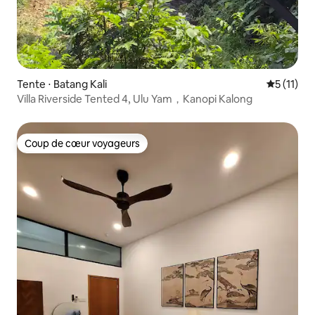
Tente ⋅ Batang Kali
Évaluatio
5 (11)
Villa Riverside Tented 4, Ulu Yam，Kanopi Kalong
Coup de cœur voyageurs
Coup de cœur voyageurs