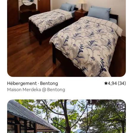
Hébergement ⋅ Bentong
Évaluation mo
4,94 (34)
Maison Merdeka @ Bentong