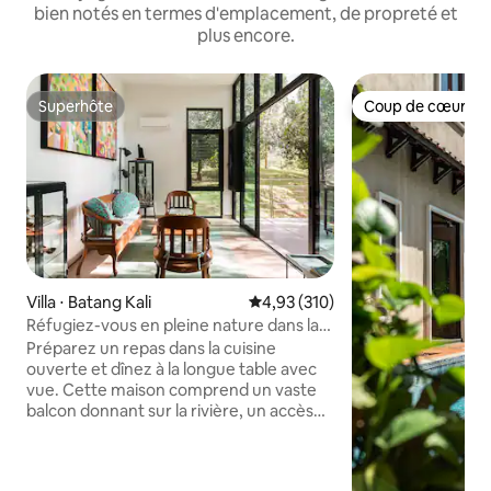
bien notés en termes d'emplacement, de propreté et
plus encore.
Superhôte
Coup de cœur vo
Superhôte
Coup de cœur vo
Villa ⋅ Batang Kali
Évaluation moyenne sur la base 
4,93 (310)
Réfugiez-vous en pleine nature dans la
villa idyllique Ijo
Préparez un repas dans la cuisine
ouverte et dînez à la longue table avec
vue. Cette maison comprend un vaste
balcon donnant sur la rivière, un accès
aux sentiers de randonnée forestiers et
à la rivière, une cour avec des jardins en
contrebas et un plan ouvert créant un