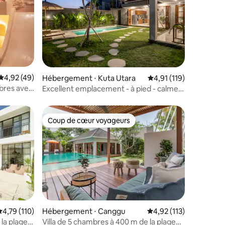
ntaires : 4,83 sur 5
Évaluation moyenne sur la base de 49 commentaires : 4,92 sur 5
4,92 (49)
Hébergement ⋅ Kuta Utara
Évaluation moyenne sur
4,91 (119)
mbres avec
Excellent emplacement - à pied - calme
an
et privé - Wi-Fi rapide
Coup de cœur voyageurs
Coup de cœur voyageurs
ntaires : 4,98 sur 5
valuation moyenne sur la base de 110 commentaires : 4,79 sur 5
4,79 (110)
Hébergement ⋅ Canggu
Évaluation moyenne sur
4,92 (113)
la plage,
Villa de 5 chambres à 400 m de la plage