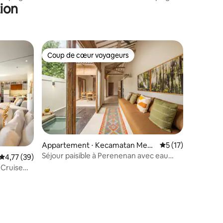
ion
de Berawa avec piscine de 12 m !
Coup de cœur voyageurs
Coup de cœur voyageurs
Appartement ⋅ Kecamatan Men
Évaluation moyenne
5 (17)
gwi
Séjour paisible à Perenenan avec eau
Évaluation moyenne sur la base de 39 commentaires : 4,77 sur 5
4,77 (39)
filtrée
 Cruise