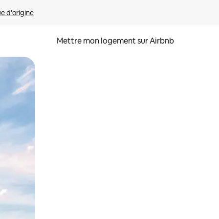
ue d'origine
Mettre mon logement sur Airbnb
sant glisser.