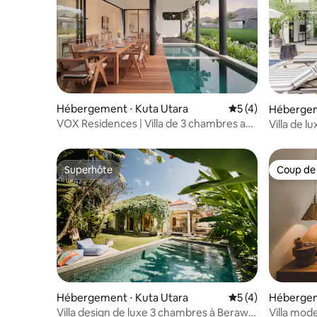
Hébergement ⋅ Kuta Utara
Évaluation moyenn
5 (4)
Hébergem
uta Utara
VOX Residences | Villa de 3 chambres au
Villa de 
centre de Canggu
500 m de 
Superhôte
Coup de
Superhôte
Coup de
Hébergement ⋅ Kuta Utara
Évaluation moyenn
5 (4)
Hébergem
uta Utara
Villa design de luxe 3 chambres à Berawa,
Villa mode