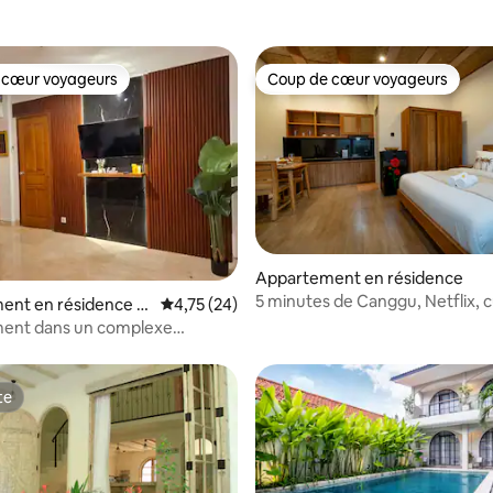
 cœur voyageurs
Coup de cœur voyageurs
 cœur voyageurs
Coup de cœur voyageurs
sur la base de 5 commentaires : 4,8 sur 5
Appartement en résidence
5 minutes de Canggu, Netflix, c
ent en résidence ⋅
Évaluation moyenne sur la base de 24 comme
4,75 (24)
équipée, wifi 240 Mbit/s
ent dans un complexe
. À 5 minutes à pied de Legian
te
te