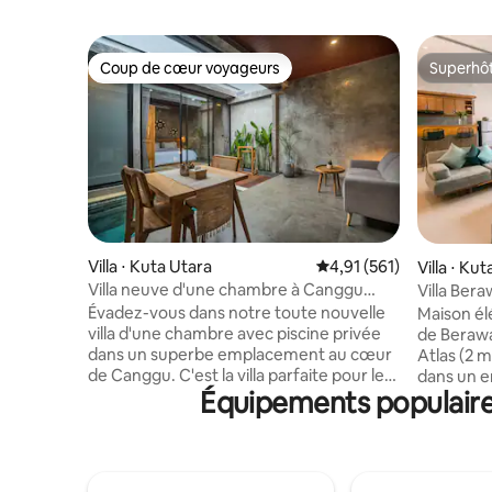
Coup de cœur voyageurs
Superhô
Coup de cœur voyageurs
Superhô
Villa ⋅ Kuta Utara
Évaluation moyenne sur
4,91 (561)
Villa ⋅ Ku
Villa neuve d'une chambre à Canggu
Villa Ber
avec piscine privée
proximité 
Évadez-vous dans notre toute nouvelle
Maison él
villa d'une chambre avec piscine privée
de Berawa
dans un superbe emplacement au cœur
Atlas (2 mi
de Canggu. C'est la villa parfaite pour les
dans un e
Équipements populaire
couples ou les voyageurs en solo qui
de marche
aiment explorer les lieux célèbres de
plage et 
Canggu. À seulement 3-5 minutes à pied
soirs, vo
d'un excellent restaurant, d'une
musique d
boutique, d'une salle de sport, d'un
Comme vou