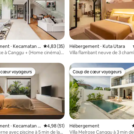
e sur la base de 4 commentaires : 5 sur 5
ent ⋅ Kecamatan K
Évaluation moyenne sur la base de 35 comme
4,83 (35)
Hébergement ⋅ Kuta Utara
luxe à Canggu + (Home cinéma) à
Villa flambant neuve de 3 cha
la plage
toboggan de piscine à Pereren
 cœur voyageurs
Coup de cœur voyageurs
 cœur voyageurs
Coup de cœur voyageurs
e sur la base de 4 commentaires : 5 sur 5
ent ⋅ Kecamatan K
Évaluation moyenne sur la base de 51 comme
4,98 (51)
Hébergement
É
rne avec piscine à 5 min de la
Villa Melrose Canggu à 3 min de 