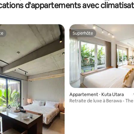
cations d'appartements avec climatisat
Atlas et Finns
te
Superhôte
te
Superhôte
Appartement ⋅ Kuta Utara
la base de 365 commentaires : 4,82 sur 5
Retraite de luxe à Berawa - The
Canggu