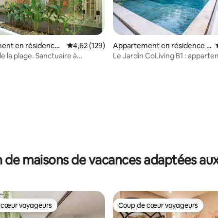
ent en résidence ⋅
Évaluation moyenne sur la base de 129 comme
4,62 (129)
Appartement en résidence ⋅
Kuta Utara
e la plage. Sanctuaire à
Le Jardin CoLiving B1 : appart
!
de gamme, centre de Canggu
r la base de 16 commentaires : 4,81 sur 5
 de maisons de vacances adaptées aux
 cœur voyageurs
Coup de cœur voyageurs
 cœur voyageurs
Coup de cœur voyageurs