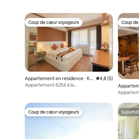
Coup de cœur voyageurs
Coup de
Coup de cœur voyageurs
Coup de
Appartement en résidence ⋅ Ku
Évaluation moyenne 
4,8 (5)
ta
Appartement 6254 à la
Appartem
Jayakarta Residence – Legian
Kuta
Appartem
balnéaire
Beach
Coup de cœur voyageurs
Superhô
Coup de cœur voyageurs
Superhô