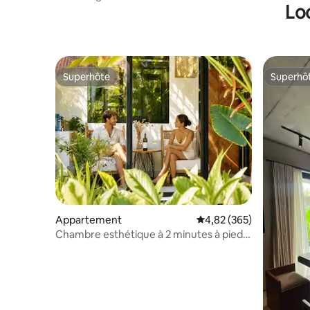
Lo
Canggu
plage
Superhôte
Superhô
Superhôte
Superhô
Appartement
Évaluation moyenne sur 
4,82 (365)
Chambre esthétique à 2 minutes à pied
de la plage