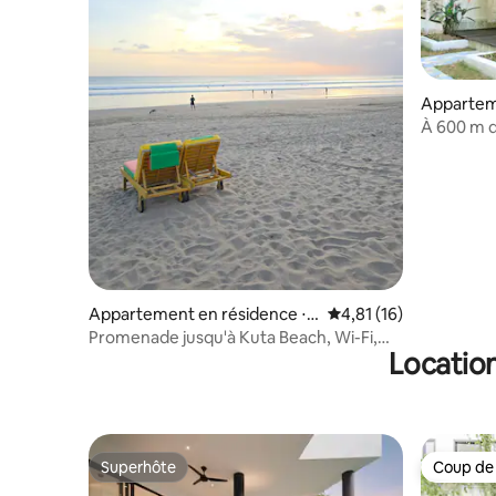
Appartem
Kuta
À 600 m d
Seminyak 
Appartement en résidence ⋅
Évaluation moyenne su
4,81 (16)
Kuta
Promenade jusqu'à Kuta Beach, Wi-Fi,
Location
travail – Legian – Seminyak
Superhôte
Coup de
Superhôte
Coup de