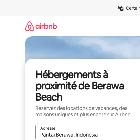
Aller
Certai
directement
au
contenu
Hébergements à
proximité de Berawa
Beach
Réservez des locations de vacances, des
maisons uniques et plus encore sur Airbnb
Adresse
Lorsque les résultats s'affichent, utilisez les flèc