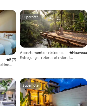
Superhôte
Superhôte
Appartement en résidence
Nouvel hébergement
Nouveau
Entre jungle, rizières et rivière !
Évaluation moyenne sur la base de 7 commentaires : 5 sur 5
5 (7)
@Tabanan !
uisine
ntaires : 4,75 sur 5
Superhôte
Superhôte