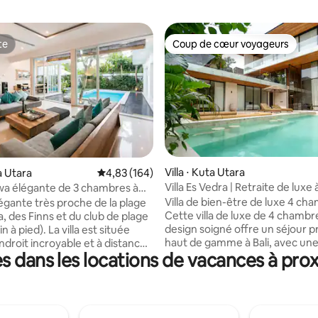
te
Coup de cœur voyageurs
te
Coup de cœur voyageurs
 la base de 561 commentaires : 4,91 sur 5
Villa ⋅ Kuta Utara
ta Utara
Évaluation moyenne sur la base de 164 commen
4,83 (164)
Villa Es Vedra | Retraite de luxe
awa élégante de 3 chambres à
de l’Atlas et de la plage
Villa de bien-être de luxe 4 ch
égante très proche de la plage
Cette villa de luxe de 4 chambr
, des Finns et du club de plage
design soigné offre un séjour pr
n à pied). La villa est située
haut de gamme à Bali, avec une
ndroit incroyable et à distance
s dans les locations de vacances à pro
une salle de sport entièrement
 des plus grands clubs de
un sauna et un bain de glace. D
de bons restaurants. Certains
intérieurs spacieux, de hauts p
us pouvez entendre de la
de la pierre naturelle et des fin
'événements de l'Atlas.
bois chaleureuses créent une
s êtes en plein cœur de tout,