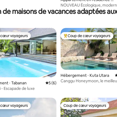
Ubud
NOUVEAU Écologique, modern
 de maisons de vacances adaptées aux
confortable, 270° au-dessus d
 cœur voyageurs
Coup de cœur voyageurs
 cœur voyageurs
Coups de cœur voyageurs les p
Hébergement ⋅ Kuta Utara
É
Canggu Honeymoon, le meilleu
ent ⋅ Tabanan
Évaluation moyenne sur la base de 6 co
5 (6)
 la base de 49 commentaires : 4,92 sur 5
emplacement !
i - Escapade de luxe
 cœur voyageurs
Coup de cœur voyageurs
 cœur voyageurs
Coup de cœur voyageurs