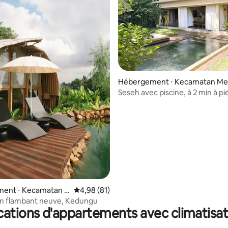
r la base de 41 commentaires : 4,95 sur 5
Hébergement ⋅ Kecamatan M
gwi
Seseh avec piscine, à 2 min à pi
plage et près de Canggu
ent ⋅ Kecamatan K
Évaluation moyenne sur la base de 81 comme
4,98 (81)
ign flambant neuve, Kedungu
cations d'appartements avec climatisat