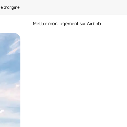
ue d'origine
Mettre mon logement sur Airbnb
sant glisser.