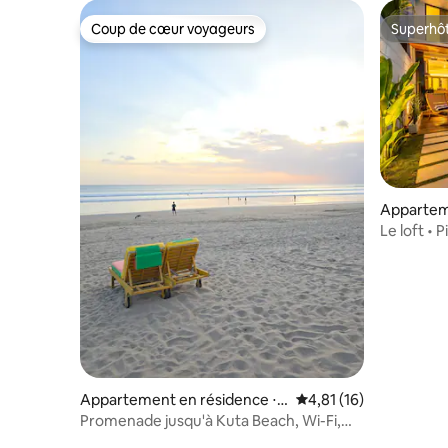
Coup de cœur voyageurs
Superhô
Coup de cœur voyageurs
Superhô
Appartem
Kecamata
Le loft • 
nomades 
Appartement en résidence ⋅
Évaluation moyenne su
4,81 (16)
Kuta
Promenade jusqu'à Kuta Beach, Wi-Fi,
travail – Legian – Seminyak