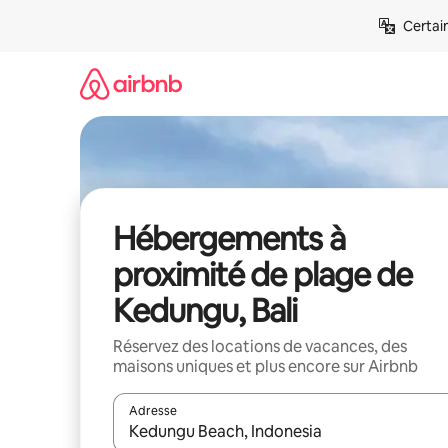
Aller
Certai
directement
au
contenu
Hébergements à
proximité de plage de
Kedungu, Bali
Réservez des locations de vacances, des
maisons uniques et plus encore sur Airbnb
Adresse
Lorsque les résultats s'affichent, utilisez les flèc