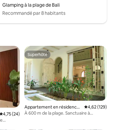
Glamping à la plage de Bali
Recommandé par 8 habitants
Superhôte
Superhôte
mmentaires : 5 sur 5
Appartement en résidence ⋅
Évaluation moyenne sur
4,62 (129)
Kuta
À 600 m de la plage. Sanctuaire à
Évaluation moyenne sur la base de 24 commentaires : 4,75 sur 5
4,75 (24)
Seminyak !
xe
e Legian