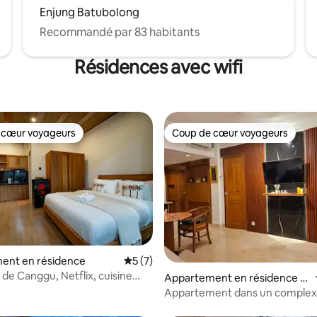
Enjung Batubolong
Recommandé par 83 habitants
Résidences avec wifi
 cœur voyageurs
Coup de cœur voyageurs
 cœur voyageurs
Coup de cœur voyageurs
sur la base de 5 commentaires : 4,8 sur 5
ent en résidence
Évaluation moyenne sur la base de 7 co
5 (7)
 de Canggu, Netflix, cuisine
Appartement en résidence ⋅
ifi 240 Mbit/s
Kuta
Appartement dans un comple
balnéaire. À 5 minutes à pied d