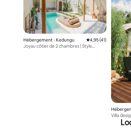
Hébergement ⋅ Kedungu
Évaluation moyenne su
4,95 (41)
Joyau côtier de 2 chambres | Style
méditerranéen à Kedungu
Hébergem
ediri
Villa des
Lo