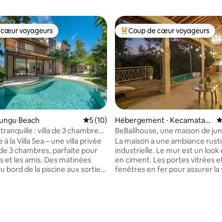
 cœur voyageurs
Coup de cœur voyageurs
 cœur voyageurs
Coups de cœur voyageurs les p
edungu Beach
Évaluation moyenne sur la base de 10 co
5 (10)
Hébergement ⋅ Kecamatan
É
Ubud
ranquille : villa de 3 chambres
BeBalihouse, une maison de jun
a plage de Kedungu
à la Villa Sea – une villa privée
La maison a une ambiance rust
de 3 chambres, parfaite pour
industrielle. Le mur est un loo
les amis. Des matinées
en ciment. Les portes vitrées et
au bord de la piscine aux sorties
fenêtres en fer pour assurer la 
 du soleil sur la plage de
jungle depuis la majeure partie 
en passant par les cafés à
maison. Un élément d'éclairage 
 et la découverte du charme de
rustique est joliment installé. Les
est de Bali, la Villa Sea offre une
meubles sont principalement f
tropicale inoubliable.
en bois de teck recyclé. Un grand espace