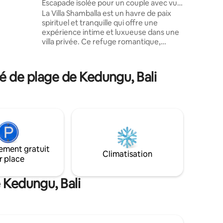
Escapade isolée pour un couple avec vue
à manger
panoramique
La Villa Shamballa est un havre de paix
uotidien
spirituel et tranquille qui offre une
expérience intime et luxueuse dans une
e vue sur
villa privée. Ce refuge romantique,
perché comme par magie au sommet
ans la
d'un ravin le long de la mystique rivière
Wos, est l'endroit idéal pour un couple,
é de plage de Kedungu, Bali
en particulier pour sa lune de miel, son
anniversaire de mariage ou son
anniversaire. « Offre limitée pour lune de
miel/anniversaire (même mois que votre
séjour) – minimum 3 nuits ou pour toute
réservation de 5 nuits ou plus avant le
15 août 2026 Dîner aux chandelles et bain
de fleurs offerts, décoration florale
ement gratuit
Climatisation
r place
 Kedungu, Bali