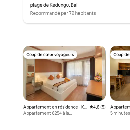
plage de Kedungu, Bali
Recommandé par 79 habitants
Coup de cœur voyageurs
Coup de
Coup de cœur voyageurs
Coup de
Appartement en résidence ⋅ Ku
Évaluation moyenne 
4,8 (5)
Appartem
ta
Appartement 6254 à la
5 minutes
Jayakarta Residence – Legian
équipée, w