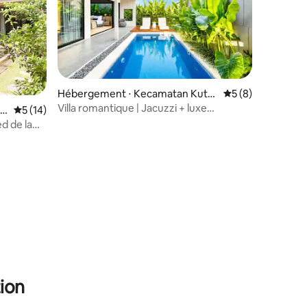
Hébergement ⋅ Kecamatan Kuta
Évaluation moyenn
5 (8)
Utara
Villa romantique | Jacuzzi + luxe
en
Évaluation moyenne sur la base de 14 commentaires : 5 sur 5
5 (14)
moderne
ed de la
ntaires : 4,98 sur 5
ion