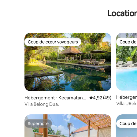
Location
Coup de cœur voyageurs
Coup de
Coup de cœur voyageurs
Coup de
Hébergem
Hébergement ⋅ Kecamatan
Évaluation moyenne sur
4,92 (49)
Mengwi
Villa URek
Villa Belong Dua.
Superhôte
Coup de
Superhôte
Coup de