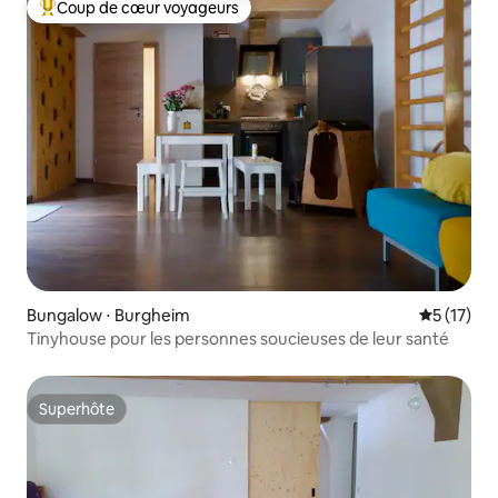
Coup de cœur voyageurs
Coups de cœur voyageurs les plus appréciés
Bungalow ⋅ Burgheim
Évaluation
5 (17)
Tinyhouse pour les personnes soucieuses de leur santé
Superhôte
Superhôte