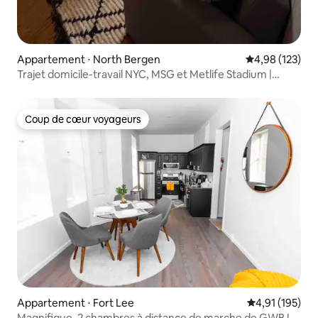
Appartement ⋅ North Bergen
Évaluation moy
4,98 (123)
Trajet domicile-travail NYC, MSG et Metlife Stadium |
Parking !
Coup de cœur voyageurs
Coup de cœur voyageurs
Appartement ⋅ Fort Lee
Évaluation moy
4,91 (195)
Magnifique, 2 chambres à distance de marche de GWB !