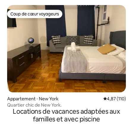
Coup de cœur voyageurs
Coup de cœur voyageurs
Appartement ⋅ New York
Évaluation moy
4,87 (110)
Quartier chic de New York.
Locations de vacances adaptées aux
familles et avec piscine