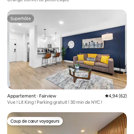
Superhôte
Superhôte
Appartement ⋅ Fairview
Évaluation mo
4,94 (62)
Vue ! Lit King ! Parking gratuit ! 30 min de NYC !
Coup de cœur voyageurs
Coup de cœur voyageurs