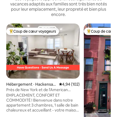
vacances adaptés aux familles sont très bien notés
pour leur emplacement, leur propreté et bien plus
encore.
Coup de cœur voyageurs
Coup de cœur 
Coups de cœur voyageurs les plus appréciés
Coups de cœur vo
Hébergement ⋅ Hackensac
Évaluation moyenne sur la base 
4,94 (102)
k
Près de New York et de l'American
Dream Mall + Parking, lit KING SIZE
EMPLACEMENT, CONFORT ET
COMMODITÉ ! Bienvenue dans notre
appartement 3 chambres, 1 salle de bain
chaleureux et accueillant - votre maison
ultime loin de chez vous conçue pour