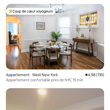
Coup de cœur voyageurs
Coups de cœur voyageurs les plus appréciés
Appartement ⋅ West New York
Évaluation moy
4,98 (135)
Appartement confortable près de NYC 15 min