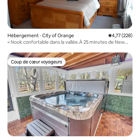
Hébergement ⋅ City of Orange
Évaluation moy
4,77 (228)
« Nook confortable dans la vallée.À 25 minutes de New
York
Coup de cœur voyageurs
Coup de cœur voyageurs