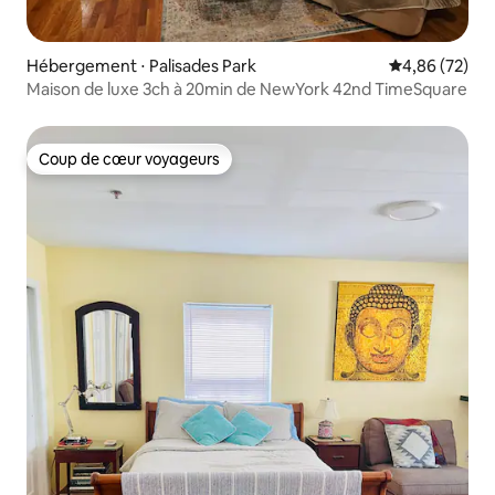
Hébergement ⋅ Palisades Park
Évaluation mo
4,86 (72)
Maison de luxe 3ch à 20min de NewYork 42nd TimeSquare
Coup de cœur voyageurs
Coup de cœur voyageurs