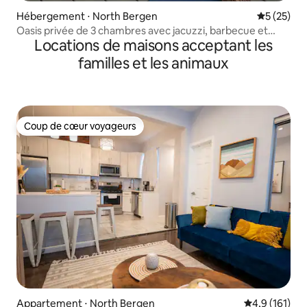
Hébergement ⋅ North Bergen
Évaluation
5 (25)
Oasis privée de 3 chambres avec jacuzzi, barbecue et
Locations de maisons acceptant les
transports en commun de New York !
familles et les animaux
Coup de cœur voyageurs
Coup de cœur voyageurs
Appartement ⋅ North Bergen
Évaluation mo
4,9 (161)