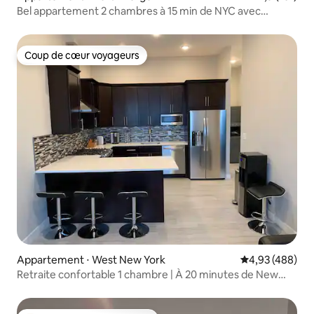
Bel appartement 2 chambres à 15 min de NYC avec
parking
Coup de cœur voyageurs
Coup de cœur voyageurs
Appartement ⋅ West New York
Évaluation moy
4,93 (488)
Retraite confortable 1 chambre | À 20 minutes de New
York !