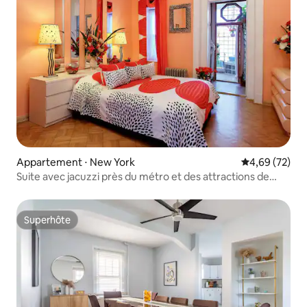
Appartement ⋅ New York
Évaluation mo
4,69 (72)
Suite avec jacuzzi près du métro et des attractions de
New York
Superhôte
Superhôte