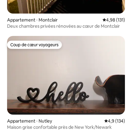
Appartement ⋅ Montclair
Évaluation moy
4,98 (131)
Deux chambres privées rénovées au cœur de Montclair
Coup de cœur voyageurs
Coup de cœur voyageurs
Appartement ⋅ Nutley
Évaluation mo
4,9 (134)
Maison grise confortable près de New York/Newark