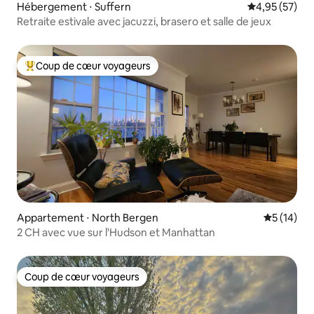
Hébergement ⋅ Suffern
Évaluation mo
4,95 (57)
Retraite estivale avec jacuzzi, brasero et salle de jeux
Coup de cœur voyageurs
Coups de cœur voyageurs les plus appréciés
Appartement ⋅ North Bergen
Évaluation
5 (14)
2 CH avec vue sur l'Hudson et Manhattan
Coup de cœur voyageurs
Coup de cœur voyageurs