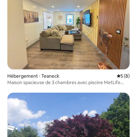
Hébergement ⋅ Teaneck
Évaluatio
5 (8)
Maison spacieuse de 3 chambres avec piscine MetLife
Yankee STM et NYC