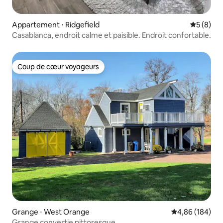
Appartement ⋅ Ridgefield
Évaluatio
5 (8)
Casablanca, endroit calme et paisible. Endroit confortable.
Coup de cœur voyageurs
Coup de cœur voyageurs
Grange ⋅ West Orange
Évaluation moy
4,86 (184)
Grange convertie pittoresque