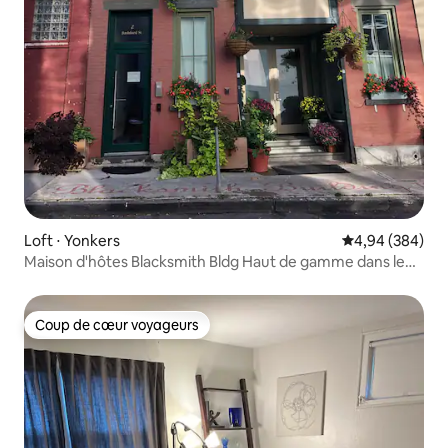
Loft ⋅ Yonkers
Évaluation moy
4,94 (384)
Maison d'hôtes Blacksmith Bldg Haut de gamme dans le
centre-ville.
Coup de cœur voyageurs
Coup de cœur voyageurs