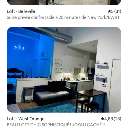
Loft ⋅ Belleville
Évaluation
5 (31)
Suite privée confortable à 20 minutes de New York/EWR !
Loft ⋅ West Orange
Évaluation mo
4,83 (23)
BEAU LOFT CHIC SOPHISTIQUÉ ! JOYAU CACHÉ !!