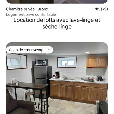
Chambre privée ⋅ Bronx
Évaluation
5 (79)
Logement privé confortable
Location de lofts avec lave-linge et
sèche-linge
Coup de cœur voyageurs
Coup de cœur voyageurs