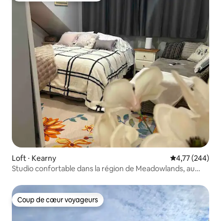
Loft ⋅ Kearny
Évaluation moy
4,77 (244)
Studio confortable dans la région de Meadowlands, au
nord du New Jersey
Coup de cœur voyageurs
Coup de cœur voyageurs