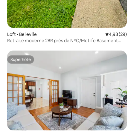
Loft ⋅ Belleville
Évaluation mo
4,93 (29)
Retraite moderne 2BR près de NYC/Metlife Basement
Apt.
Superhôte
Superhôte