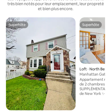
très bien notés pour leur emplacement, leur propreté
et bien plus encore.
Superhôte
Superhôte
Superhôte
Superhôte
Loft ⋅ North Berg
Manhattan Gatewa
terrasse | À 15 mi
Appartement mode
de 2 chambres av
SUPPLÉMENTAIRE 
de New York ✨ Parf
les voyageurs d'af
d'un week-end. Pr
élégant avec de h