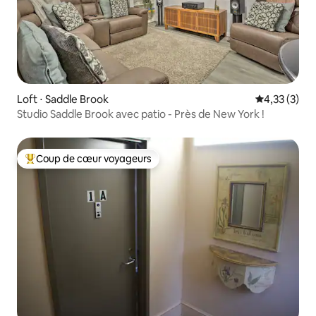
Loft ⋅ Saddle Brook
Évaluation m
4,33 (3)
Studio Saddle Brook avec patio - Près de New York !
Coup de cœur voyageurs
Coups de cœur voyageurs les plus appréciés