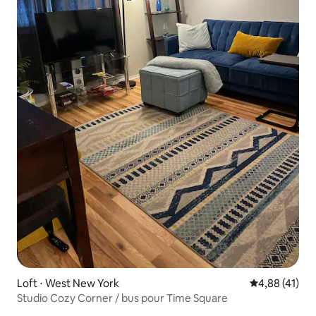
Loft ⋅ West New York
Évaluation mo
4,88 (41)
Studio Cozy Corner / bus pour Time Square