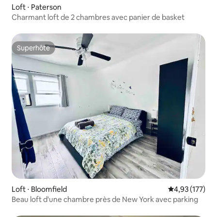
Loft ⋅ Paterson
Charmant loft de 2 chambres avec panier de basket
Superhôte
Superhôte
Loft ⋅ Bloomfield
Évaluation moy
4,93 (177)
Beau loft d'une chambre près de New York avec parking