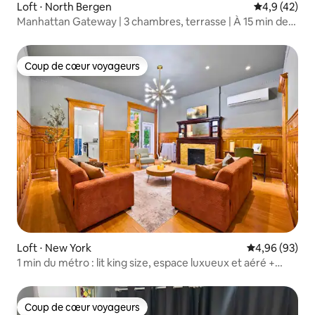
Loft ⋅ North Bergen
Évaluation m
4,9 (42)
Manhattan Gateway | 3 chambres, terrasse | À 15 min de
New York
Coup de cœur voyageurs
Coup de cœur voyageurs
Loft ⋅ New York
Évaluation mo
4,96 (93)
1 min du métro : lit king size, espace luxueux et aéré +
patio
Coup de cœur voyageurs
Coup de cœur voyageurs