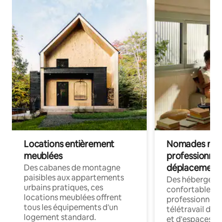
Locations entièrement
Nomades num
meublées
professionnel
déplacement
Des cabanes de montagne
paisibles aux appartements
Des hébergem
urbains pratiques, ces
confortables p
locations meublées offrent
professionnels
tous les équipements d'un
télétravail dis
logement standard.
et d'espaces de