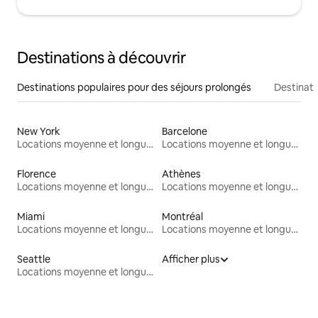
Destinations à découvrir
Destinations populaires pour des séjours prolongés
Destinati
New York
Barcelone
Locations moyenne et longue durée
Locations moyenne et longue durée
Florence
Athènes
Locations moyenne et longue durée
Locations moyenne et longue durée
Miami
Montréal
Locations moyenne et longue durée
Locations moyenne et longue durée
Seattle
Afficher plus
Locations moyenne et longue durée