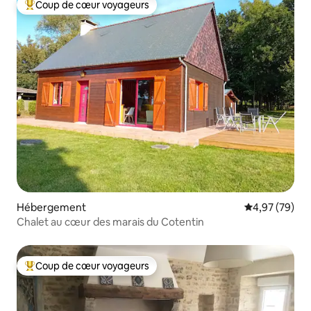
Coup de cœur voyageurs
Coups de cœur voyageurs les plus appréciés
Hébergement
Évaluation mo
4,97 (79)
Chalet au cœur des marais du Cotentin
Coup de cœur voyageurs
Coups de cœur voyageurs les plus appréciés