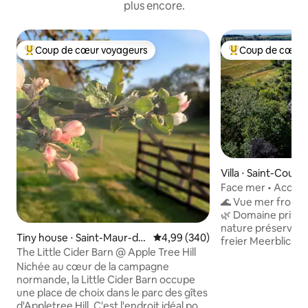
plus encore.
Coup de cœur voyageurs
Coup de cœur 
Coups de cœur voyageurs les plus appréciés
Coups de cœur vo
Villa ⋅ Saint-Coul
Face mer • Accès 
gratuite
🌊 Vue mer frontal
🌿 Domaine privé 
nature préservée 
Tiny house ⋅ Saint-Maur-de
Évaluation moyenne sur la base 
4,99 (340)
freier Meerblick • r
s-Bois
The Little Cider Barn @ Apple Tree Hill
fibre >1 Gb/s 🔌 R
Nichée au cœur de la campagne
électrique gratuit
normande, la Little Cider Barn occupe
simple 🍽 Coquilla
une place de choix dans le parc des gîtes
🦪 Huîtres de Cancale 🏡 Villa de 
d'Appletree Hill. C'est l'endroit idéal pour
– maison indépend