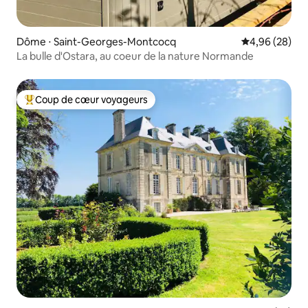
Dôme ⋅ Saint-Georges-Montcocq
Évaluation mo
4,96 (28)
La bulle d'Ostara, au coeur de la nature Normande
Coup de cœur voyageurs
Coups de cœur voyageurs les plus appréciés