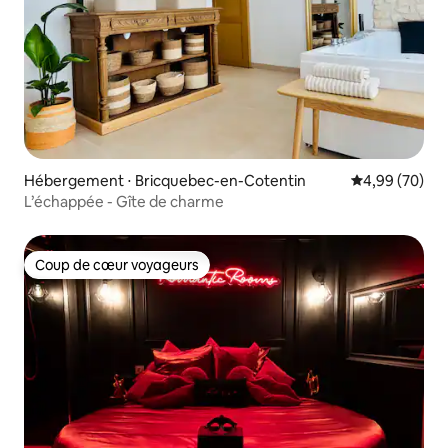
Hébergement ⋅ Bricquebec-en-Cotentin
Évaluation mo
4,99 (70)
L’échappée - Gîte de charme
Coup de cœur voyageurs
Coup de cœur voyageurs