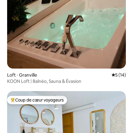
Loft ⋅ Granville
Évaluation
5 (14)
KOON Loft | Balnéo, Sauna & Évasion
Coup de cœur voyageurs
Coups de cœur voyageurs les plus appréciés