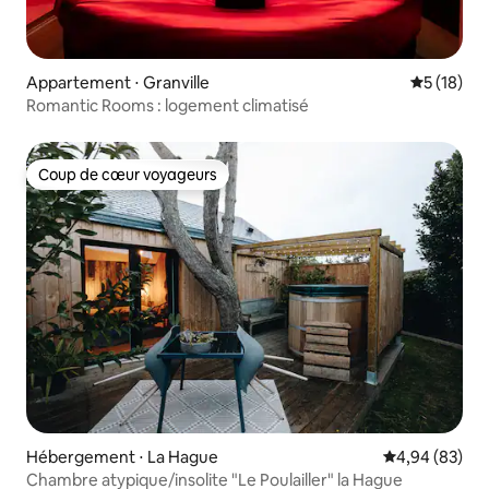
Appartement ⋅ Granville
Évaluation
5 (18)
Romantic Rooms : logement climatisé
Coup de cœur voyageurs
Coup de cœur voyageurs
Hébergement ⋅ La Hague
Évaluation mo
4,94 (83)
Chambre atypique/insolite "Le Poulailler" la Hague