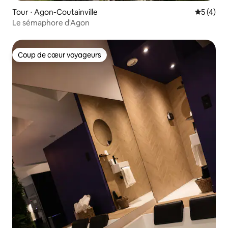
Tour ⋅ Agon-Coutainville
Évaluatio
5 (4)
Le sémaphore d'Agon
Coup de cœur voyageurs
Coup de cœur voyageurs