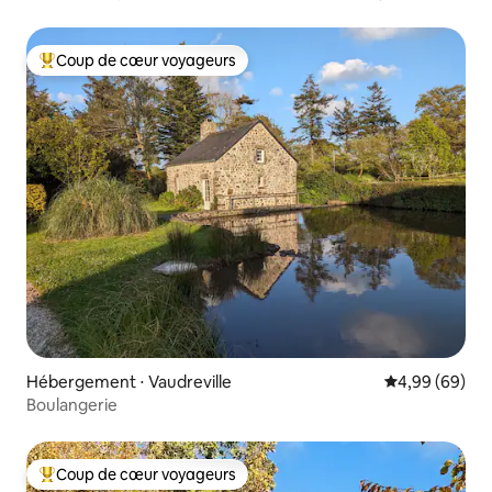
Coup de cœur voyageurs
Coups de cœur voyageurs les plus appréciés
Hébergement ⋅ Vaudreville
Évaluation mo
4,99 (69)
Boulangerie
Coup de cœur voyageurs
Coups de cœur voyageurs les plus appréciés