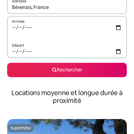
Adresse
Lorsque les résultats s'affichent, utilisez les flèches vers le hau
Arrivée
Départ
Rechercher
Locations moyenne et longue durée à
proximité
Superhôte
Superhôte