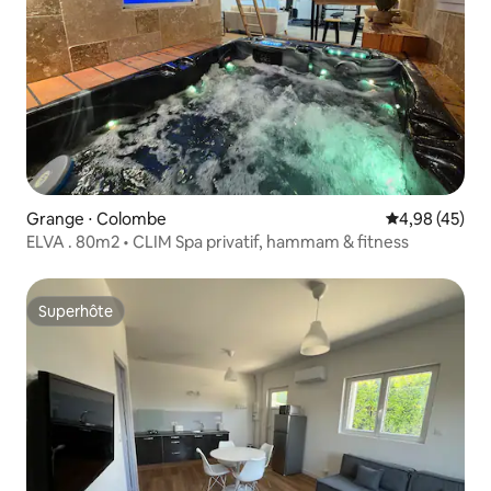
Grange ⋅ Colombe
Évaluation mo
4,98 (45)
ELVA . 80m2 • CLIM Spa privatif, hammam & fitness
Superhôte
Superhôte