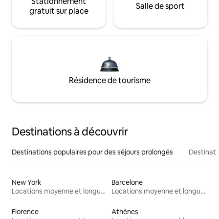
Stationnement
Salle de sport
gratuit sur place
Résidence de tourisme
Destinations à découvrir
Destinations populaires pour des séjours prolongés
Destinati
New York
Barcelone
Locations moyenne et longue durée
Locations moyenne et longue durée
Florence
Athènes