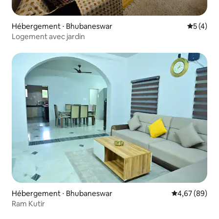
Hébergement ⋅ Bhubaneswar
Évaluatio
5 (4)
Logement avec jardin
Hébergement ⋅ Bhubaneswar
Évaluation mo
4,67 (89)
Ram Kutir