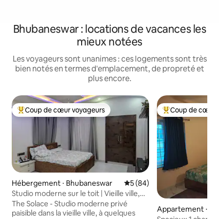
Bhubaneswar : locations de vacances les
mieux notées
Les voyageurs sont unanimes : ces logements sont très
bien notés en termes d'emplacement, de propreté et
plus encore.
Coup de cœur voyageurs
Coup de cœur 
Coups de cœur voyageurs les plus appréciés
Coups de cœur vo
Hébergement ⋅ Bhubaneswar
Évaluation moyenne sur la b
5 (84)
Studio moderne sur le toit | Vieille ville,
Lingaraj
The Solace - Studio moderne privé
Appartement ⋅ B
paisible dans la vieille ville, à quelques