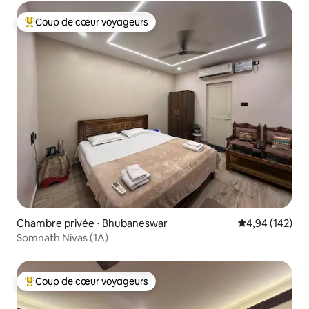
Coup de cœur voyageurs
Coups de cœur voyageurs les plus appréciés
Chambre privée ⋅ Bhubaneswar
Évaluation moy
4,94 (142)
Somnath Nivas (1A)
Coup de cœur voyageurs
Coups de cœur voyageurs les plus appréciés