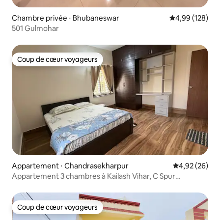
Chambre privée ⋅ Bhubaneswar
Évaluation moy
4,99 (128)
501 Gulmohar
Coup de cœur voyageurs
Coup de cœur voyageurs
Appartement ⋅ Chandrasekharpur
Évaluation mo
4,92 (26)
Appartement 3 chambres à Kailash Vihar, C Spur
Bhubaneswar
Coup de cœur voyageurs
Coup de cœur voyageurs