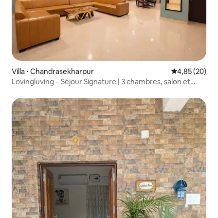
Villa ⋅ Chandrasekharpur
Évaluation mo
4,85 (20)
Lovingluving – Séjour Signature | 3 chambres, salon et
cuisine | Logement spacieux