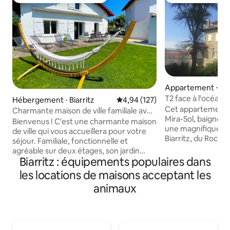
Coup de cœur voyageurs
Coups de cœur vo
Appartement ⋅ Bia
T2 face à l'océan, 
Hébergement ⋅ Biarritz
Évaluation moyenne sur la base 
4,94 (127)
nouveau
Cet appartement de
Charmante maison de ville familiale avec
Mira-Sol, baigné de
jardin
Bienvenus ! C'est une charmante maison
une magnifique vue
de ville qui vous accueillera pour votre
Biarritz, du Rocher
séjour. Familiale, fonctionnelle et
Le coucher de sole
agréable sur deux étages, son jardin
chaque soir. Ce co
Biarritz : équipements populaires dans
orienté vers le sud est juste parfait pour
insonorisé est en p
les petits déjeuners en terrasse avant de
les locations de maisons acceptant les
récemment redéco
filer à la plage. Nichée dans un quartier
animaux
sobre et élégant,
calme, la maison combine la proximité au
espace repas sur
centre ville et à l'océan tout en
en face des vagues
bénéficiant d'une grande tranquillité de
2mn30 seulement 
voisinage et de facilités de parking.
nécessaires par u
Accès à l'autoroute, à l'aéroport et à la