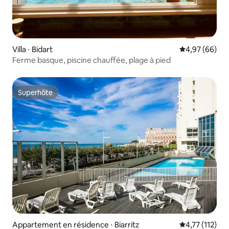
Villa ⋅ Bidart
Évaluation mo
4,97 (66)
Ferme basque, piscine chauffée, plage à pied
Superhôte
Superhôte
Appartement en résidence ⋅ Biarritz
Évaluation mo
4,77 (112)