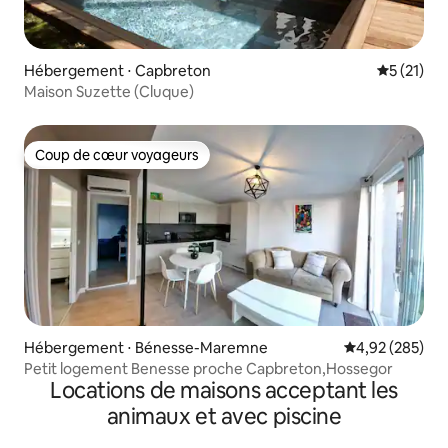
Hébergement ⋅ Capbreton
Évaluation
5 (21)
Maison Suzette (Cluque)
Coup de cœur voyageurs
Coup de cœur voyageurs
Hébergement ⋅ Bénesse-Maremne
Évaluation moy
4,92 (285)
Petit logement Benesse proche Capbreton,Hossegor
Locations de maisons acceptant les
animaux et avec piscine