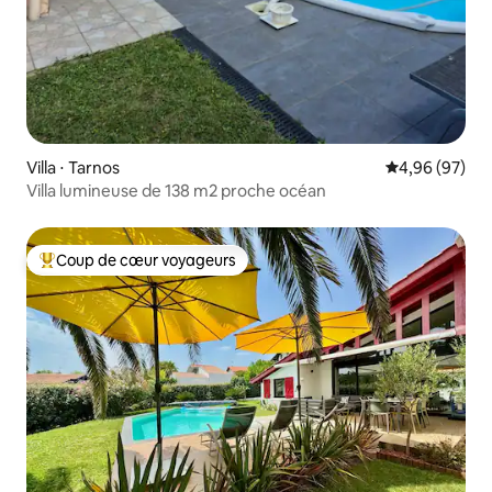
Villa ⋅ Tarnos
Évaluation mo
4,96 (97)
Villa lumineuse de 138 m2 proche océan
Coup de cœur voyageurs
Coups de cœur voyageurs les plus appréciés