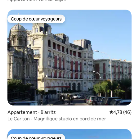
Coup de cœur voyageurs
Coup de cœur voyageurs
Appartement ⋅ Biarritz
Évaluation mo
4,78 (46)
Le Carlton - Magnifique studio en bord de mer
Coup de cœur voyageurs