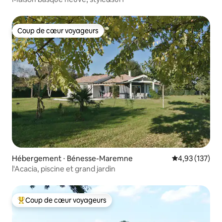
Coup de cœur voyageurs
Coup de cœur voyageurs
Hébergement ⋅ Bénesse-Maremne
Évaluation moy
4,93 (137)
l'Acacia, piscine et grand jardin
Coup de cœur voyageurs
Coups de cœur voyageurs les plus appréciés