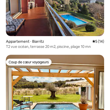
Appartement ⋅ Biarritz
Évaluation
5 (14)
T2 vue océan, terrasse 20 m2, piscine, plage 10 mn
Coup de cœur voyageurs
Coup de cœur voyageurs