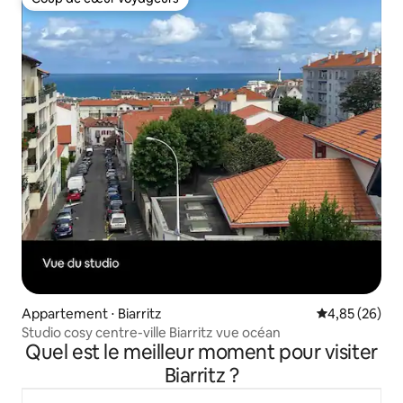
Coup de cœur voyageurs
Appartement ⋅ Biarritz
Évaluation mo
4,85 (26)
Studio cosy centre-ville Biarritz vue océan
Quel est le meilleur moment pour visiter
Biarritz ?