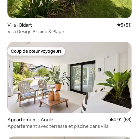
Villa ⋅ Bidart
Évaluation
5 (51)
Villa Design Piscine & Plage
Coup de cœur voyageurs
Coup de cœur voyageurs
Appartement ⋅ Anglet
Évaluation mo
4,92 (53)
Appartement avec terrasse et piscine dans villa