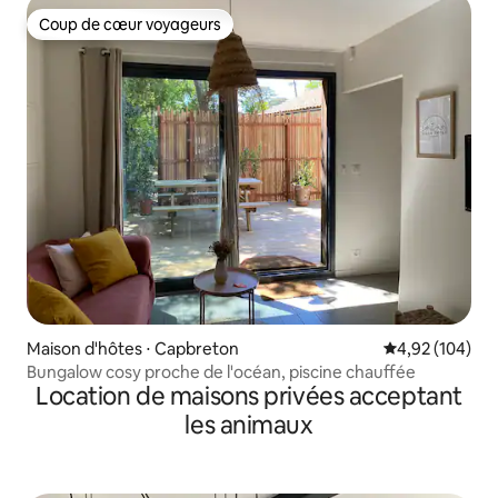
Coup de cœur voyageurs
Coup de cœur voyageurs
Maison d'hôtes ⋅ Capbreton
Évaluation moy
4,92 (104)
Bungalow cosy proche de l'océan, piscine chauffée
Location de maisons privées acceptant
les animaux