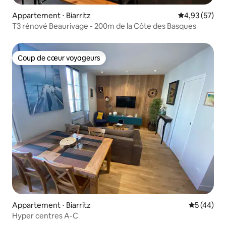
Appartement ⋅ Biarritz
Évaluation mo
4,93 (57)
T3 rénové Beaurivage - 200m de la Côte des Basques
Coup de cœur voyageurs
Coup de cœur voyageurs
Appartement ⋅ Biarritz
Évaluation
5 (44)
Hyper centres A-C