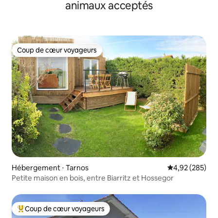
animaux acceptés
Coup de cœur voyageurs
Coup de cœur voyageurs
Hébergement ⋅ Tarnos
Évaluation moy
4,92 (285)
Petite maison en bois, entre Biarritz et Hossegor
Coup de cœur voyageurs
Coups de cœur voyageurs les plus appréciés