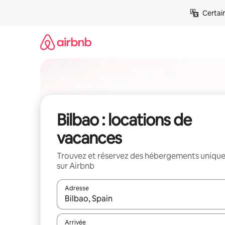
Aller
Certai
directement
au
contenu
Bilbao : locations de
vacances
Trouvez et réservez des hébergements uniqu
sur Airbnb
Adresse
Lorsque les résultats s'affichent, utilisez les flèc
Arrivée