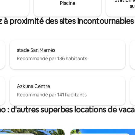
Stationn
° Registro único Estatal :
Piscine
su
0004802700079209400000000000000000000EBI004888
 à proximité des sites incontournables
stade San Mamés
Recommandé par 136 habitants
Azkuna Centre
Recommandé par 141 habitants
ao : d'autres superbes locations de vac