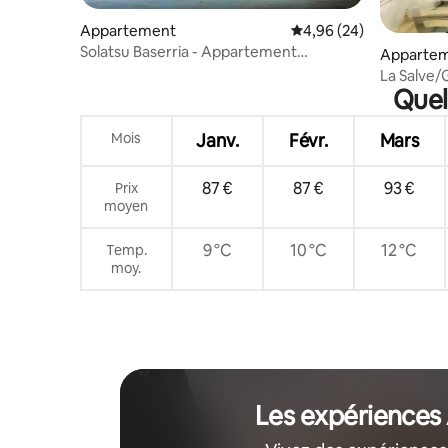
Appartement
Évaluation moyenne sur
4,96 (24)
Solatsu Baserria - Appartement
Apparte
supérieur
La Salve
Quel
Mois
Janv.
Févr.
Mars
87 €
87 €
93 €
Prix
moyen
9 °C
10 °C
12 °C
Temp.
moy.
Les expériences