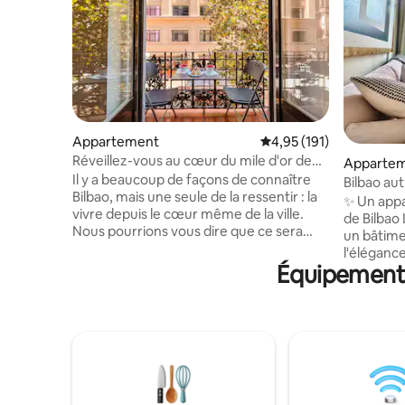
Appartement
Évaluation moyenne sur
4,95 (191)
Réveillez-vous au cœur du mile d'or de
Apparte
Bilbao
Il y a beaucoup de façons de connaître
Bilbao au
Bilbao, mais une seule de la ressentir : la
chaleure
✨ Un app
vivre depuis le cœur même de la ville.
de Bilbao
Nous pourrions vous dire que ce sera
un bâtime
votre maison spacieuse, confortable et
l'éléganc
lumineuse de Bilbao, mais vous le voyez
Équipements 
de Bilbao.
déjà sur les photos. C'est pourquoi nous
bars à pin
voulons vous dire ce que vous ne savez
charme et
peut-être pas. Que sous vos pieds se
pour les 
trouve La Viña del Ensanche, l'un des
design, la
bars les plus célèbres de la ville, et en
Votre hôt
face un autre : le bar Globo et son
découvrir
célèbre pintxo de txangurro. Ainsi, vous
Arrivé 24
vivrez sur une partie de l'âme de Bilbao.