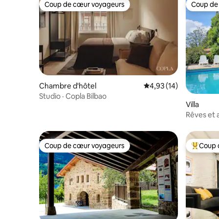
Coup de cœur voyageurs
Coup de
Coup de cœur voyageurs
Coup de
Chambre d'hôtel
Évaluation moyenne su
4,93 (14)
Studio · Copla Bilbao
Villa
Rêves et a
Coup de cœur voyageurs
Coup 
Coup de cœur voyageurs
Coups de