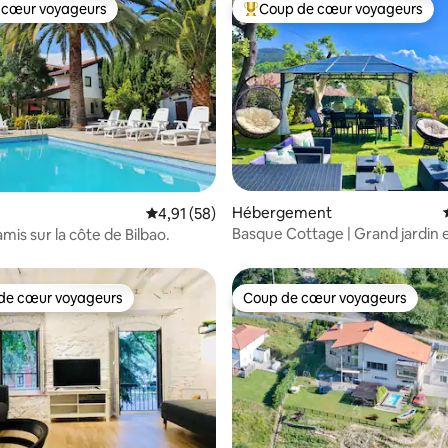
 cœur voyageurs
Coup de cœur voyageurs
 cœur voyageurs
Coups de cœur voyageurs les p
r la base de 14 commentaires : 4,93 sur 5
Hébergement
Évaluation moyenne sur la base de 58 comme
4,91 (58)
Basque Cottage | Grand jardin 
mis sur la côte de Bilbao.
sur Urdaibai
de cœur voyageurs
Coup de cœur voyageurs
 cœur voyageurs les plus appréciés
Coup de cœur voyageurs