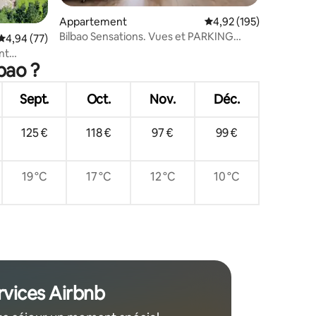
Appartement
Évaluation moyenne sur
4,92 (195)
Bilbao Sensations. Vues et PARKING
ntaires : 4,92 sur 5
Évaluation moyenne sur la base de 77 commentaires : 4,94 sur 5
4,94 (77)
exclusifs de LA VILLE
nt
bao ?
Sept.
Oct.
Nov.
Déc.
125 €
118 €
97 €
99 €
19 °C
17 °C
12 °C
10 °C
rvices Airbnb