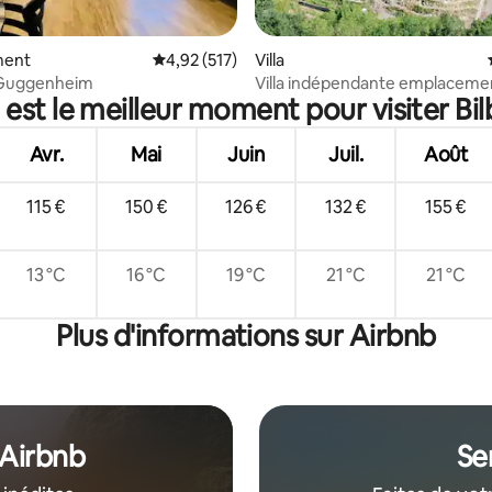
 la base de 24 commentaires : 4,96 sur 5
ment
Évaluation moyenne sur la base de 517 comme
4,92 (517)
Villa
/Guggenheim
Villa indépendante emplaceme
 est le meilleur moment pour visiter Bil
privilégié
Avr.
Mai
Juin
Juil.
Août
115 €
150 €
126 €
132 €
155 €
13 °C
16 °C
19 °C
21 °C
21 °C
Plus d'informations sur Airbnb
 Airbnb
Se