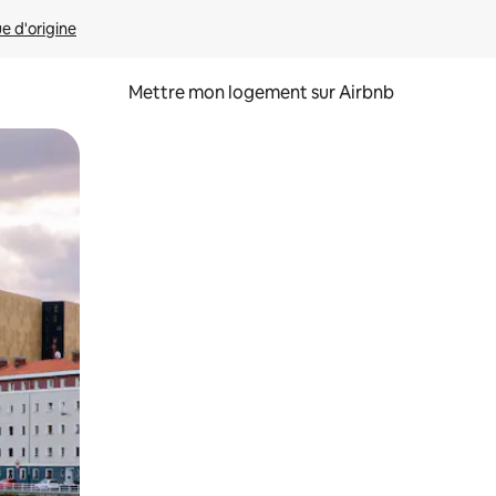
ue d'origine
Mettre mon logement sur Airbnb
sant glisser.