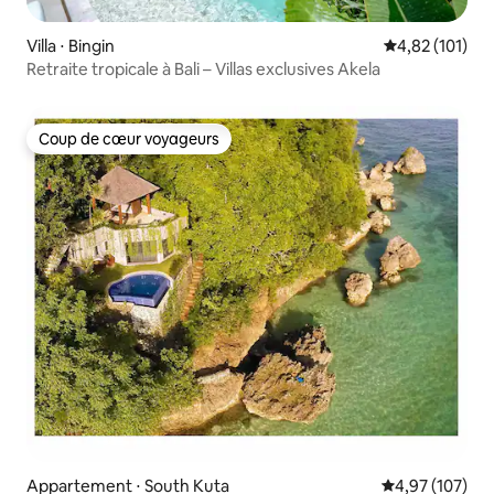
Villa ⋅ Bingin
Évaluation moy
4,82 (101)
Retraite tropicale à Bali – Villas exclusives Akela
Coup de cœur voyageurs
Coup de cœur voyageurs
Appartement ⋅ South Kuta
Évaluation moy
4,97 (107)