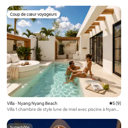
Coup de cœur voyageurs
Coup de cœur voyageurs
Villa ⋅ Nyang Nyang Beach
Évaluatio
5 (9)
Villa 1 chambre de style lune de miel avec piscine à Nyang-
Nyang • Baignoire
Superhôte