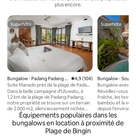
plus encore.
Superhôte
Superhôte
Superhôte
Superhôte
Bungalow ⋅ Padang Padang B
Évaluation moyenne sur la base
4,9 (104)
Bungalow ⋅ South 
each, South Kuta
Suite Manado près de la plage de Padang
Bungalow avec vue 
Padang
de plongée à Ulu
Dans la belle campagne d'Uluwatu, à
Réveillez-vous avec
1,2 km de la plage de Padang Padang,
fraîche, les textur
notre propriété se trouve sur un terrain
bambou et la vue p
de 2 000 m2, silencieusement nichée
depuis l'environne
Équipements populaires dans les
dans la forêt, indépendamment de
Bamboo. Niché dan
l'explosion du bâtiment d'Uluwatu. À
luxuriant, ce bu
bungalows en location à proximité de
distance de marche de « Ulu Island
achevé est conçu p
Plage de Bingin
Padel », certaines des meilleures plages
voyageurs en solo