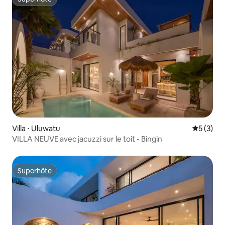
Superhôte
Villa ⋅ Uluwatu
Évaluatio
5 (3)
VILLA NEUVE avec jacuzzi sur le toit - Bingin
Superhôte
Superhôte