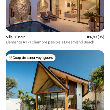
Villa ⋅ Bingin
Évaluation mo
4,83 (35)
Elements A1 • 1 chambre paisible à Dreamland Beach
Coup de cœur voyageurs
Coups de cœur voyageurs les plus appréciés