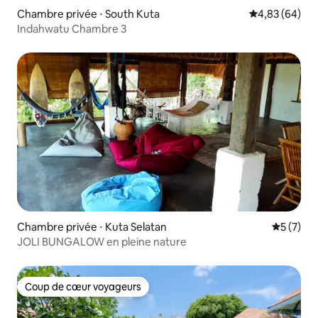
Chambre privée ⋅ South Kuta
Évaluation mo
4,83 (64)
Indahwatu Chambre 3
Chambre privée ⋅ Kuta Selatan
Évaluatio
5 (7)
JOLI BUNGALOW en pleine nature
Coup de cœur voyageurs
Coup de cœur voyageurs