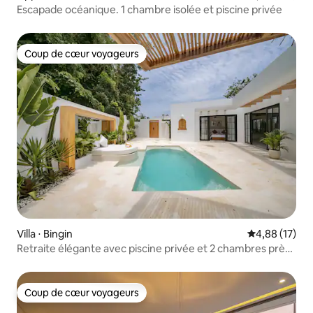
Escapade océanique. 1 chambre isolée et piscine privée
Coup de cœur voyageurs
Coup de cœur voyageurs
Villa ⋅ Bingin
Évaluation mo
4,88 (17)
Retraite élégante avec piscine privée et 2 chambres près
de la plage de Bingin
Coup de cœur voyageurs
Coup de cœur voyageurs