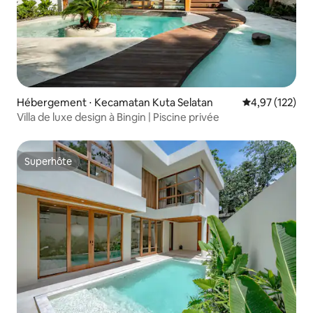
Hébergement ⋅ Kecamatan Kuta Selatan
Évaluation moy
4,97 (122)
Villa de luxe design à Bingin | Piscine privée
Superhôte
Superhôte