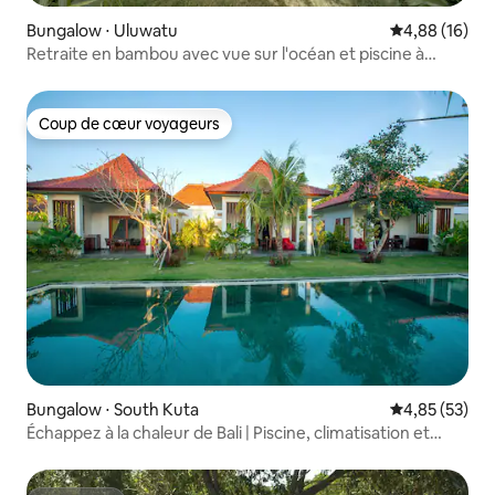
Bungalow ⋅ Uluwatu
Évaluation mo
4,88 (16)
Retraite en bambou avec vue sur l'océan et piscine à
Uluwatu
Coup de cœur voyageurs
Coup de cœur voyageurs
Bungalow ⋅ South Kuta
Évaluation mo
4,85 (53)
Échappez à la chaleur de Bali | Piscine, climatisation et
petit-déjeuner