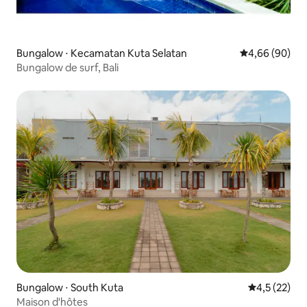
Bungalow ⋅ Kecamatan Kuta Selatan
Évaluation mo
4,66 (90)
Bungalow de surf, Bali
Bungalow ⋅ South Kuta
Évaluation m
4,5 (22)
Maison d'hôtes