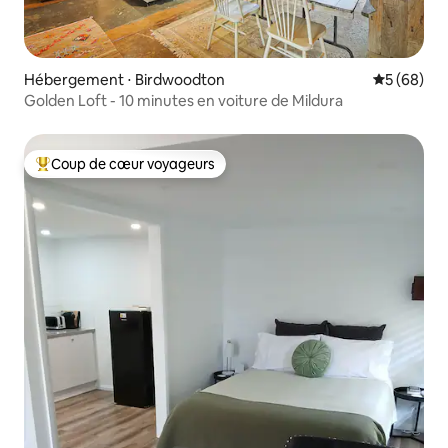
Hébergement ⋅ Birdwoodton
Évaluation
5 (68)
Golden Loft - 10 minutes en voiture de Mildura
Coup de cœur voyageurs
Coups de cœur voyageurs les plus appréciés