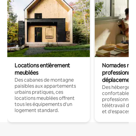
Locations entièrement
Nomades num
meublées
professionnel
déplacement
Des cabanes de montagne
paisibles aux appartements
Des hébergem
urbains pratiques, ces
confortables p
locations meublées offrent
professionnels
tous les équipements d'un
télétravail dis
logement standard.
et d'espaces de