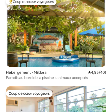
Coup de cœur voyageurs
Coups de cœur voyageurs les plus appréciés
Hébergement ⋅ Mildura
Évaluation mo
4,95 (40)
Paradis au bord de la piscine : animaux acceptés
Coup de cœur voyageurs
Coup de cœur voyageurs