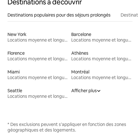
Destinations à découvrir
Destinations populaires pour des séjours prolongés
Destinati
New York
Barcelone
Locations moyenne et longue durée
Locations moyenne et longue durée
Florence
Athènes
Locations moyenne et longue durée
Locations moyenne et longue durée
Miami
Montréal
Locations moyenne et longue durée
Locations moyenne et longue durée
Seattle
Afficher plus
Locations moyenne et longue durée
* Des exclusions peuvent s'appliquer en fonction des zones
géographiques et des logements.