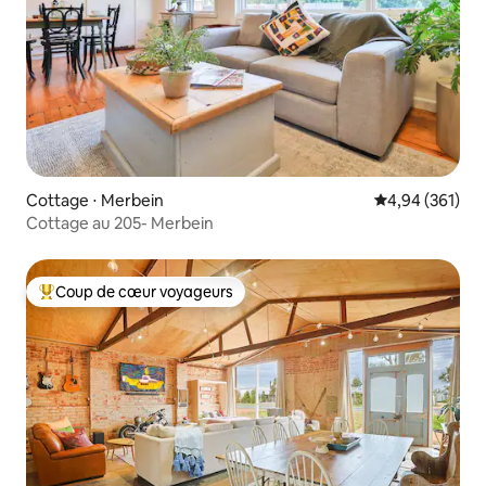
Cottage ⋅ Merbein
Évaluation moy
4,94 (361)
Cottage au 205- Merbein
Coup de cœur voyageurs
Coups de cœur voyageurs les plus appréciés