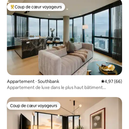
Coup de cœur voyageurs
Coups de cœur voyageurs les plus appréciés
Appartement ⋅ Southbank
Évaluation mo
4,97 (66)
Appartement de luxe dans le plus haut bâtiment
d'Australie
Coup de cœur voyageurs
Coup de cœur voyageurs