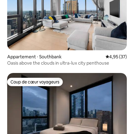
Appartement ⋅ Southbank
Évaluation mo
4,95 (37)
Oasis above the clouds in ultra-lux city penthouse
Coup de cœur voyageurs
Coup de cœur voyageurs