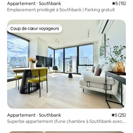
Appartement ⋅ Southbank
Évaluation
5 (15)
Emplacement privilégié à Southbank | Parking gratuit
Coup de cœur voyageurs
Coup de cœur voyageurs
Appartement ⋅ Southbank
Évaluation
5 (25)
Superbe appartement d'une chambre à Southbank avec
vue imprenable sur la ville