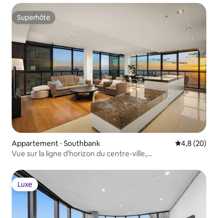
Superhôte
Superhôte
Appartement ⋅ Southbank
Évaluation m
4,8 (20)
Vue sur la ligne d'horizon du centre-ville,
3 chambres / 2 salles de bain, casino et parking gratuit
Luxe
Luxe