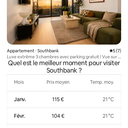
Appartement ⋅ Southbank
Évaluatio
5 (7)
Luxe extrême 3 chambres avec parking gratuit | Vue sur la
Quel est le meilleur moment pour visiter
ville
Southbank ?
Mois
Prix moyen
Temp. moy.
Janv.
115 €
21 °C
Févr.
104 €
21 °C