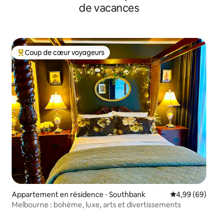
de vacances
Coup de cœur voyageurs
Coups de cœur voyageurs les plus appréciés
Appartement en résidence ⋅ Southbank
Évaluation mo
4,99 (69)
Melbourne : bohème, luxe, arts et divertissements