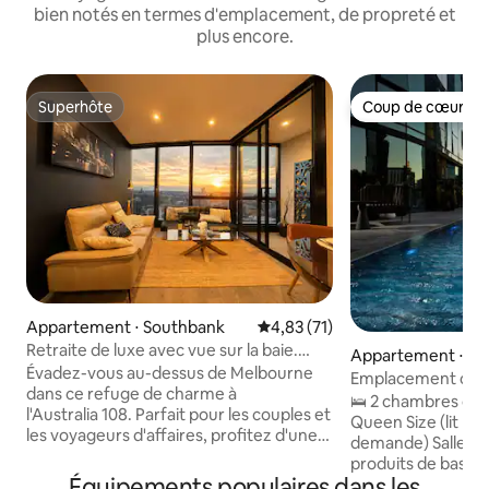
bien notés en termes d'emplacement, de propreté et
plus encore.
Superhôte
Coup de cœur vo
Superhôte
Coup de cœur vo
Appartement ⋅ Southbank
Évaluation moyenne sur la base
4,83 (71)
Retraite de luxe avec vue sur la baie.
Appartement ⋅ So
Australie 108, niveau 38
Évadez-vous au-dessus de Melbourne
Emplacement centr
dans ce refuge de charme à
toit
🛌 2 chambres conf
l'Australia 108. Parfait pour les couples et
Queen Size (lit bé
les voyageurs d'affaires, profitez d'une
demande) Salle d
vue imprenable sur la baie, d'un balcon
produits de base, 
fermé, d'un espace de travail dédié, du
Équipements populaires dans les
soins Cuisine 🍳 