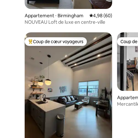
Appartement ⋅ Birmingham
Évaluation moyenne sur
4,98 (60)
NOUVEAU Loft de luxe en centre-ville
Coup de cœur voyageurs
Coup de
Coups de cœur voyageurs les plus appréciés
Coup de
Appartem
Mercantil