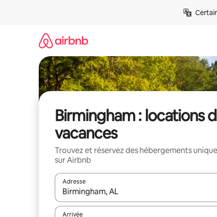
Aller
Certai
directement
au
contenu
Birmingham : locations 
vacances
Trouvez et réservez des hébergements uniqu
sur Airbnb
Adresse
Lorsque les résultats s'affichent, utilisez les flèc
Arrivée