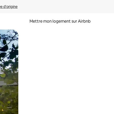
ue d'origine
Mettre mon logement sur Airbnb
sant glisser.