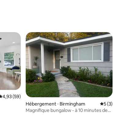
lus appréciés
Évaluation moyenne sur la base de 59 commentaires : 4,93 sur 5
4,93 (59)
taires : 4,94 sur 5
Hébergement ⋅ Birmingham
Évaluation moyenn
5 (3)
Magnifique bungalow - à 10 minutes des
salles de concert