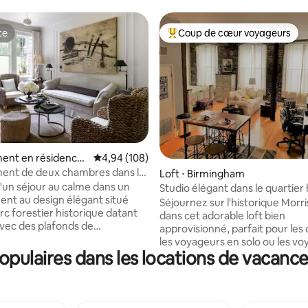
te
Coup de cœur voyageurs
te
Coups de cœur voyageurs les p
ent en résidence
Évaluation moyenne sur la base de 108 commen
4,94 (108)
gham
ent de deux chambres dans le
sur la base de 138 commentaires : 5 sur 5
Loft ⋅ Birmingham
historique de Forest Park
d'un séjour au calme dans un
Studio élégant dans le quartier 
nt au design élégant situé
des lofts du centre-ville
Séjournez sur l'historique Morr
rc forestier historique datant
dans cet adorable loft bien
avec des plafonds de
approvisionné, parfait pour les 
haut. IMPORTANT :
les voyageurs en solo ou les v
 LIRE AVANT DE RÉSERVER
pulaires dans les locations de vacanc
d'affaires. Profitez d'un luxueux 
ond n'est pas disponible pour la
size Stearns & Foster, d'un conf
hie commerciale, le tournage,
douillet et d'une véritable sens
on de contenu, les shootings de
chez-soi. Marchez jusqu'à l'UAB
es shootings éditoriaux ou
meilleurs restaurants, aux bars