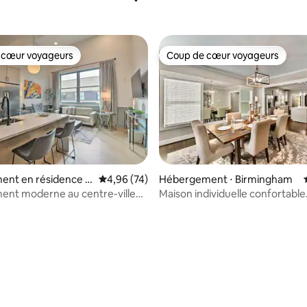
 cœur voyageurs
Coup de cœur voyageurs
 cœur voyageurs
Coup de cœur voyageurs
ent en résidence ⋅
Évaluation moyenne sur la base de 74 commen
4,96 (74)
Hébergement ⋅ Birmingham
am
ent moderne au centre-ville
Maison individuelle confortable
gham avec accès sur le toit