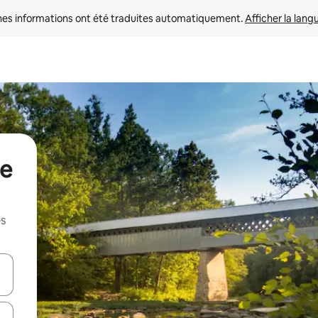
nes informations ont été traduites automatiquement. 
Afficher la lang
de
es
hes vers le haut et vers le bas pour les parcourir ou en appuyant et en fai