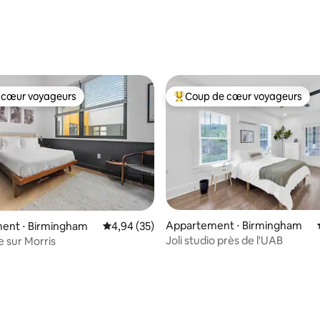
 la base de 60 commentaires : 4,98 sur 5
 cœur voyageurs
Coup de cœur voyageurs
 cœur voyageurs
Coups de cœur voyageurs les p
Appartement ⋅ Birmingham
ent ⋅ Birmingham
Évaluation moyenne sur la base de 35 commen
4,94 (35)
Joli studio près de l'UAB
e sur Morris