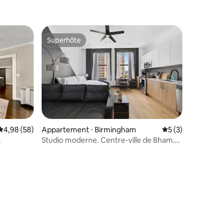
Superhôte
Superhôte
taires : 4,96 sur 5
Évaluation moyenne sur la base de 58 commentaires : 4,98 sur 5
4,98 (58)
Appartement ⋅ Birmingham
Évaluation moyenn
5 (3)
.
Studio moderne. Centre-ville de Bham.
Parking. Toit-terrasse