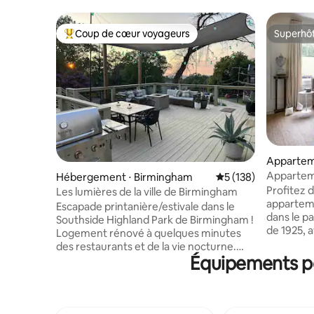
Coup de cœur voyageurs
Superhô
Coups de cœur voyageurs les plus appréciés
Superhô
Appartem
⋅ Birmin
Appartem
Hébergement ⋅ Birmingham
Évaluation moyenne 
5 (138)
quartier 
Profitez 
Les lumières de la ville de Birmingham
apparteme
Escapade printanière/estivale dans le
dans le pa
Southside Highland Park de Birmingham !
de 1925, 
Logement rénové à quelques minutes
2,75 mètres de 
des restaurants et de la vie nocturne.
VEUILLEZ
Équipements po
Capacité d'accueil : 6 personnes avec 1 lit
Forty Sec
King Size + 2 lits Queen Size (matelas
photograp
Leesa), 1 salle de bain, salon confortable
la créati
avec cheminée à gaz et cuisine équipée
marque, l
avec machine Keurig. Profitez d'une