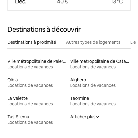
Déc.
40 €
13 °C
Destinations à découvrir
Destinations à proximité
Autres types de logements
Lie
Ville métropolitaine de Palerme
Ville métropolitaine de Catane
Locations de vacances
Locations de vacances
Olbia
Alghero
Locations de vacances
Locations de vacances
La Valette
Taormine
Locations de vacances
Locations de vacances
Tas-Sliema
Afficher plus
Locations de vacances