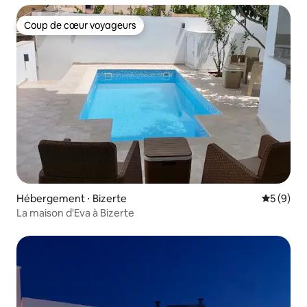
Coup de cœur voyageurs
Coup de cœur voyageurs
Hébergement ⋅ Bizerte
Évaluatio
5 (9)
La maison d'Eva à Bizerte