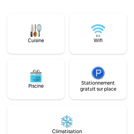
salles de bain, un salon convivial avec
cheminée rustique et une superbe
piscine à débordement offrant une vue
panoramique surplombant la
méditerranée Barbecue extérieur,
superbes terrasses...un lieu parfait pour
allier confort et évasion
Cuisine
Wifi
Stationnement
Piscine
gratuit sur place
Climatisation