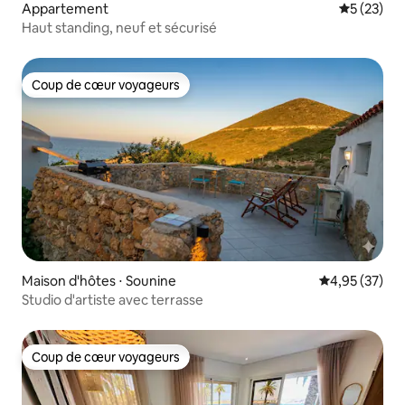
Appartement
Évaluation
5 (23)
Haut standing, neuf et sécurisé
Coup de cœur voyageurs
Coup de cœur voyageurs
Maison d'hôtes ⋅ Sounine
Évaluation mo
4,95 (37)
Studio d'artiste avec terrasse
Coup de cœur voyageurs
Coup de cœur voyageurs