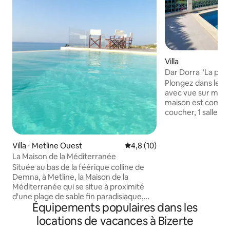
Villa
Dar Dorra "La per
privée)
Plongez dans le c
avec vue sur mer d
maison est compo
coucher, 1 salle de
équipée. Une terra
piscine et un jardin
maison. Sur le toit
Villa ⋅ Metline Ouest
Évaluation moyenne sur la bas
4,8 (10)
salon de jardin. V
La Maison de la Méditerranée
sur le parking pri
Située au bas de la féérique colline de
empruntant une peti
Demna, à Metline, la Maison de la
matelas supplémen
Méditerranée qui se situe à proximité
disposition. Merci
d'une plage de sable fin paradisiaque,
voisinage. Les ev
Équipements populaires dans les
épouse parfaitement la nature et peut
interdits.
accueillir jusqu'à 6 personnes. Elle
locations de vacances à Bizerte
comprend deux suites de charme avec