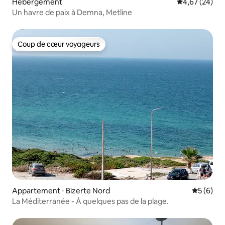
Hébergement
Évaluation mo
4,67 (24)
Un havre de paix à Demna, Metline
Coup de cœur voyageurs
Coup de cœur voyageurs
Appartement ⋅ Bizerte Nord
Évaluatio
5 (6)
La Méditerranée - À quelques pas de la plage.