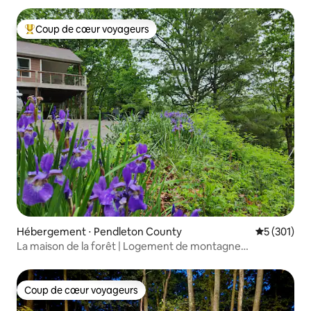
Coup de cœur voyageurs
Coups de cœur voyageurs les plus appréciés
Hébergement ⋅ Pendleton County
Évaluation 
5 (301)
La maison de la forêt | Logement de montagne
confortable, jacuzzi, vue
Coup de cœur voyageurs
Coup de cœur voyageurs