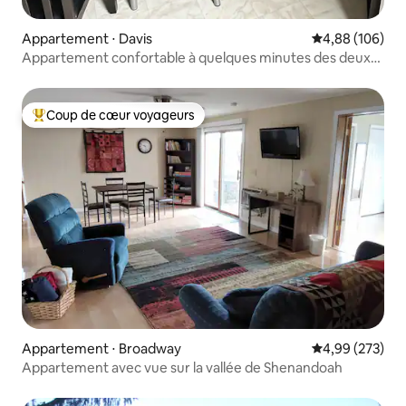
Appartement ⋅ Davis
Évaluation moy
4,88 (106)
Appartement confortable à quelques minutes des deux
stations de ski.
Coup de cœur voyageurs
Coups de cœur voyageurs les plus appréciés
Appartement ⋅ Broadway
Évaluation moy
4,99 (273)
Appartement avec vue sur la vallée de Shenandoah