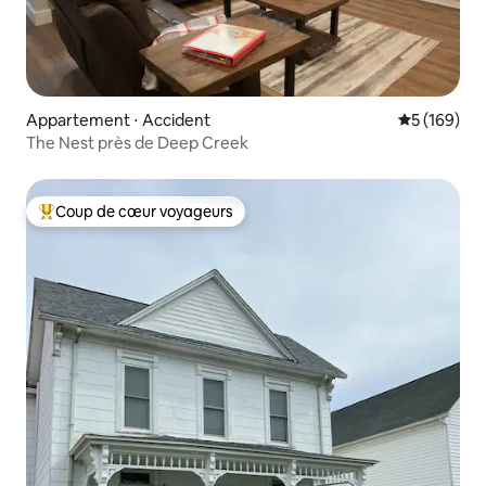
Appartement ⋅ Accident
Évaluation 
5 (169)
The Nest près de Deep Creek
Coup de cœur voyageurs
Coups de cœur voyageurs les plus appréciés