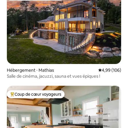
Hébergement ⋅ Mathias
Évaluation moy
4,99 (106)
Salle de cinéma, jacuzzi, sauna et vues épiques !
Coup de cœur voyageurs
Coups de cœur voyageurs les plus appréciés