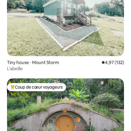
Tiny house ⋅ Mount Storm
Évaluation moy
4,97 (132)
L'abeille
Coup de cœur voyageurs
Coups de cœur voyageurs les plus appréciés