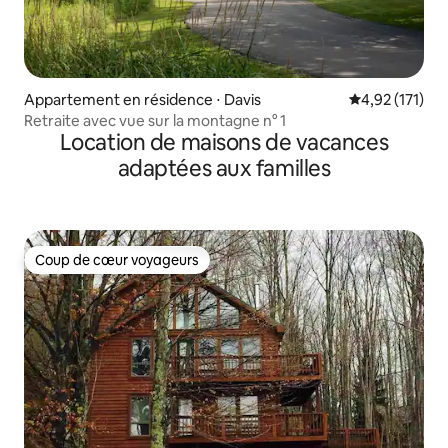
Appartement en résidence ⋅ Davis
Évaluation moy
4,92 (171)
Retraite avec vue sur la montagne n° 1
Location de maisons de vacances
adaptées aux familles
Coup de cœur voyageurs
Coup de cœur voyageurs