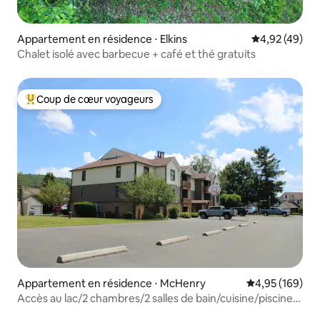
Appartement en résidence ⋅ Elkins
Évaluation mo
4,92 (49)
Chalet isolé avec barbecue + café et thé gratuits
Coup de cœur voyageurs
Coups de cœur voyageurs les plus appréciés
Appartement en résidence ⋅ McHenry
Évaluation moy
4,95 (169)
Accès au lac/2 chambres/2 salles de bain/cuisine/piscine/5
m de Wisp