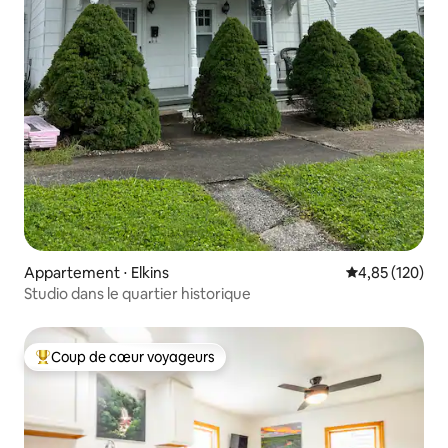
Appartement ⋅ Elkins
Évaluation moy
4,85 (120)
Studio dans le quartier historique
Coup de cœur voyageurs
Coups de cœur voyageurs les plus appréciés