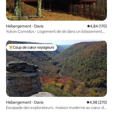
Hébergement ⋅ Davis
Évaluation moy
4,84 (170)
Yukon Cornelius - Logement de ski dans un lotissement
sécurisé
Coup de cœur voyageurs
Coups de cœur voyageurs les plus appréciés
Hébergement ⋅ Davis
Évaluation moy
4,98 (270)
Escapade des explorateurs : maison moderne au cœur de
Davis !