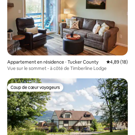
Appartement en résidence ⋅ Tucker County
Évaluation mo
4,89 (18)
Vue sur le sommet - à côté de Timberline Lodge
Coup de cœur voyageurs
Coup de cœur voyageurs