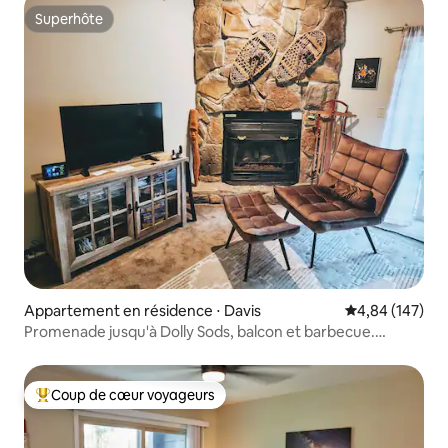
Superhôte
Superhôte
Appartement en résidence ⋅ Davis
Évaluation moy
4,84 (147)
Promenade jusqu'à Dolly Sods, balcon et barbecue.
Jacuzzi !
Coup de cœur voyageurs
Coups de cœur voyageurs les plus appréciés