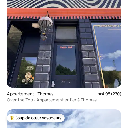
Appartement ⋅ Thomas
Évaluation moy
4,95 (230)
Over the Top - Appartement entier à Thomas
Coup de cœur voyageurs
Coups de cœur voyageurs les plus appréciés