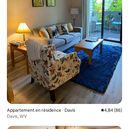
Appartement en résidence ⋅ Davis
Évaluation mo
4,84 (86)
Davis, WV