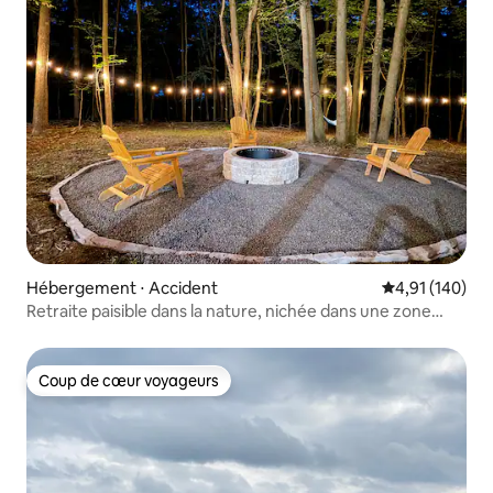
Hébergement ⋅ Accident
Évaluation moy
4,91 (140)
Retraite paisible dans la nature, nichée dans une zone
boisée
Coup de cœur voyageurs
Coup de cœur voyageurs