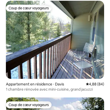
Coup de cœur voyageurs
Coup de cœur voyageurs
Appartement en résidence ⋅ Davis
Évaluation mo
4,88 (84)
1 chambre rénovée avec mini-cuisine, grand jacuzzi
Coup de cœur voyageurs
Coup de cœur voyageurs