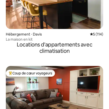
Hébergement ⋅ Davis
Évaluation 
5 (114)
La maison en kit
Locations d'appartements avec
climatisation
Coup de cœur voyageurs
Coups de cœur voyageurs les plus appréciés