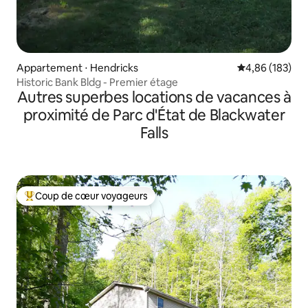
Appartement ⋅ Hendricks
Évaluation moy
4,86 (183)
Historic Bank Bldg - Premier étage
Autres superbes locations de vacances à
proximité de Parc d'État de Blackwater
Falls
Coup de cœur voyageurs
Coups de cœur voyageurs les plus appréciés