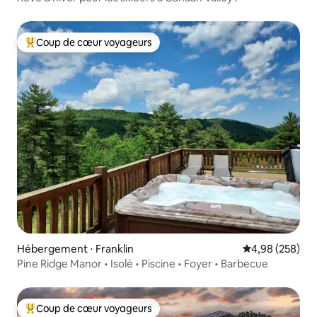
Coup de cœur voyageurs
Coups de cœur voyageurs les plus appréciés
Hébergement ⋅ Franklin
Évaluation moy
4,98 (258)
Pine Ridge Manor • Isolé • Piscine • Foyer • Barbecue
Coup de cœur voyageurs
Coups de cœur voyageurs les plus appréciés