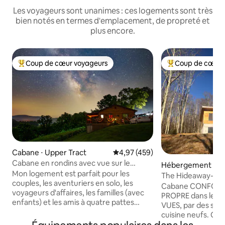
Les voyageurs sont unanimes : ces logements sont très
bien notés en termes d'emplacement, de propreté et
plus encore.
Coup de cœur voyageurs
Coup de cœur 
Coups de cœur voyageurs les plus appréciés
Coups de cœur vo
Cabane ⋅ Upper Tract
Évaluation moyenne sur la base 
4,97 (459)
Cabane en rondins avec vue sur le
Hébergement ⋅ Da
Potomac à Smoke Hole avec wifi
Mon logement est parfait pour les
The Hideaway- Une escapade incroyable
couples, les aventuriers en solo, les
et sereine dans l
Cabane CONFORT
voyageurs d'affaires, les familles (avec
PROPRE dans les bo
enfants) et les amis à quatre pattes
VUES, par des sent
(animaux de compagnie). J'ai des frais
cuisine neufs. Ch
de 50,00 $ par animal de compagnie
électrique (J1772)