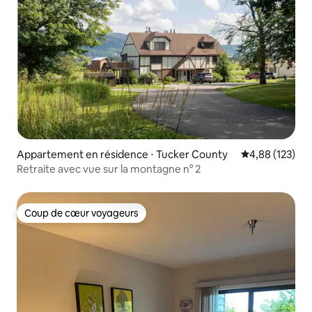
Appartement en résidence ⋅ Tucker County
Évaluation moy
4,88 (123)
Retraite avec vue sur la montagne n° 2
Coup de cœur voyageurs
Coup de cœur voyageurs