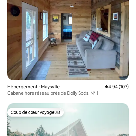
Hébergement ⋅ Maysville
Évaluation moy
4,94 (107)
Cabane hors réseau près de Dolly Sods. N° 1
Coup de cœur voyageurs
Coup de cœur voyageurs