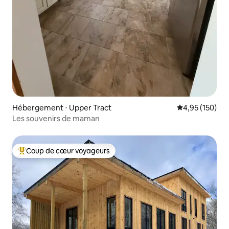
Hébergement ⋅ Upper Tract
Évaluation moy
4,95 (150)
Les souvenirs de maman
Coup de cœur voyageurs
Coups de cœur voyageurs les plus appréciés