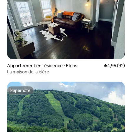
Appartement en résidence ⋅ Elkins
Évaluation mo
4,95 (92)
La maison de la bière
Superhôte
Superhôte