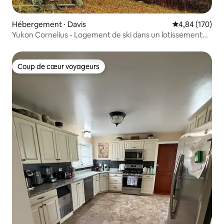
Hébergement ⋅ Davis
Évaluation moy
4,84 (170)
Yukon Cornelius - Logement de ski dans un lotissement
sécurisé
Coup de cœur voyageurs
Coup de cœur voyageurs