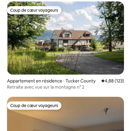
Coup de cœur voyageurs
Coup de cœur voyageurs
Appartement en résidence ⋅ Tucker County
Évaluation moy
4,88 (123)
Retraite avec vue sur la montagne n° 2
Coup de cœur voyageurs
Coup de cœur voyageurs