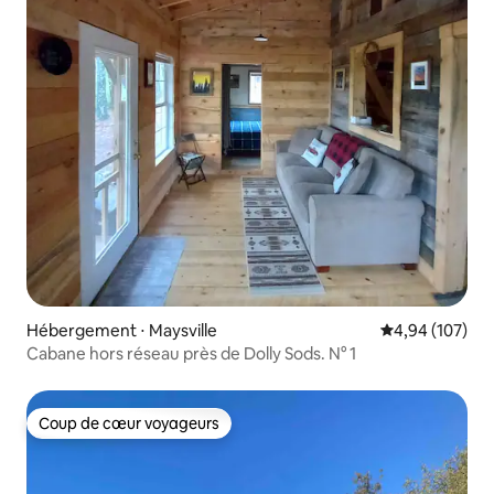
Hébergement ⋅ Maysville
Évaluation moy
4,94 (107)
Cabane hors réseau près de Dolly Sods. N° 1
Coup de cœur voyageurs
Coup de cœur voyageurs