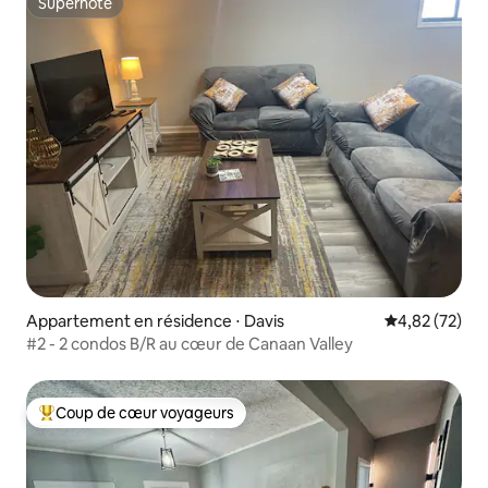
Superhôte
Superhôte
Appartement en résidence ⋅ Davis
Évaluation mo
4,82 (72)
#2 - 2 condos B/R au cœur de Canaan Valley
Coup de cœur voyageurs
Coups de cœur voyageurs les plus appréciés