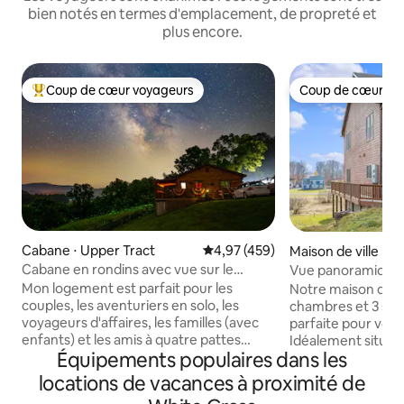
bien notés en termes d'emplacement, de propreté et
plus encore.
Coup de cœur voyageurs
Coup de cœur vo
Coups de cœur voyageurs les plus appréciés
Coup de cœur vo
Cabane ⋅ Upper Tract
Évaluation moyenne sur la base 
4,97 (459)
Maison de ville ⋅ 
nty
Cabane en rondins avec vue sur le
Vue panoramique 
Potomac à Smoke Hole avec wifi
acceptés
Mon logement est parfait pour les
Notre maison de vi
couples, les aventuriers en solo, les
chambres et 3 sall
voyageurs d'affaires, les familles (avec
parfaite pour votr
enfants) et les amis à quatre pattes
Idéalement située,
Équipements populaires dans les
(animaux de compagnie). J'ai des frais
quelques minutes
de 50,00 $ par animal de compagnie
Timberline Mounta
locations de vacances à proximité de
jusqu'à 2 chiens seulement. Il est situé
Resort, des Blackw