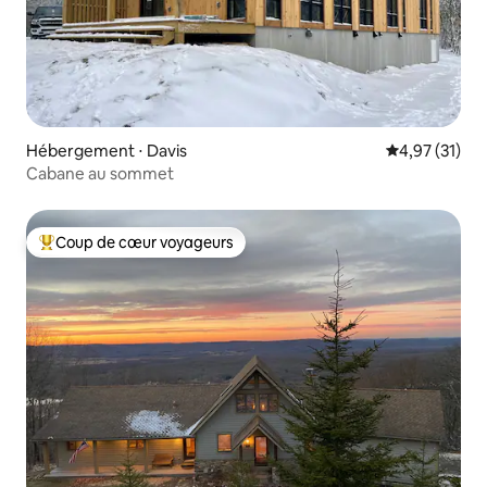
Hébergement ⋅ Davis
Évaluation mo
4,97 (31)
Cabane au sommet
Coup de cœur voyageurs
Coups de cœur voyageurs les plus appréciés