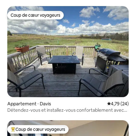
Coup de cœur voyageurs
Coup de cœur voyageurs
Appartement ⋅ Davis
Évaluation mo
4,79 (24)
Détendez-vous et installez-vous confortablement avec
vue sur la vallée de Canaan
Coup de cœur voyageurs
Coups de cœur voyageurs les plus appréciés