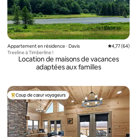
Appartement en résidence ⋅ Davis
Évaluation mo
4,77 (64)
Treeline à Timberline !
Location de maisons de vacances
adaptées aux familles
Coup de cœur voyageurs
Coups de cœur voyageurs les plus appréciés