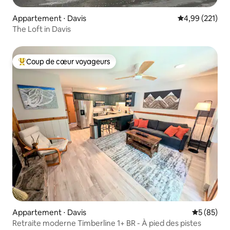
Appartement ⋅ Davis
Évaluation moy
4,99 (221)
The Loft in Davis
Coup de cœur voyageurs
Coups de cœur voyageurs les plus appréciés
Appartement ⋅ Davis
Évaluation
5 (85)
Retraite moderne Timberline 1+ BR - À pied des pistes