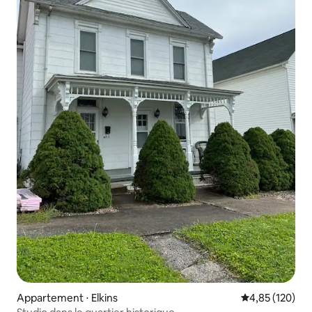
Appartement ⋅ Elkins
Évaluation moy
4,85 (120)