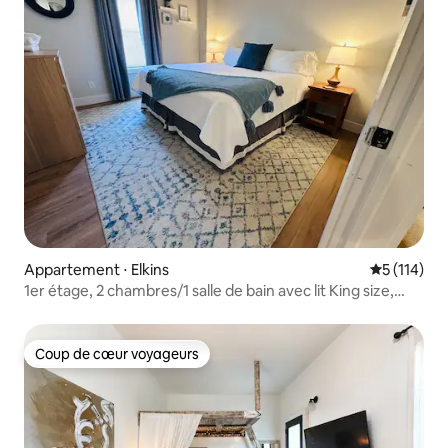
Appartement ⋅ Elkins
Évaluation 
5 (114)
1er étage, 2 chambres/1 salle de bain avec lit King size,
proche du centre-ville
Coup de cœur voyageurs
Coup de cœur voyageurs