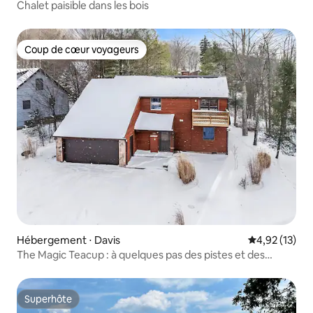
Chalet paisible dans les bois
Coup de cœur voyageurs
Coup de cœur voyageurs
Hébergement ⋅ Davis
Évaluation mo
4,92 (13)
The Magic Teacup : à quelques pas des pistes et des
sentiers !
Superhôte
Superhôte