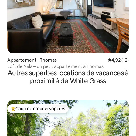
Appartement ⋅ Thomas
Évaluation mo
4,92 (12)
Loft de Nala – un petit appartement à Thomas
Autres superbes locations de vacances à
proximité de White Grass
Coup de cœur voyageurs
Coups de cœur voyageurs les plus appréciés