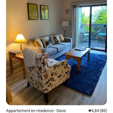
Appartement en résidence ⋅ Davis
Évaluation mo
4,84 (86)