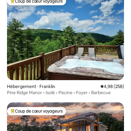
Coup de cœur voyageurs
Coups de cœur voyageurs les plus appréciés
Hébergement ⋅ Franklin
Évaluation moy
4,98 (258)
Pine Ridge Manor • Isolé • Piscine • Foyer • Barbecue
Coup de cœur voyageurs
Coups de cœur voyageurs les plus appréciés