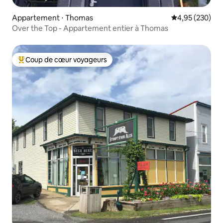
Appartement ⋅ Thomas
Évaluation moy
4,95 (230)
Over the Top - Appartement entier à Thomas
Coup de cœur voyageurs
Coups de cœur voyageurs les plus appréciés