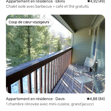
Appartement en résidence ⋅ Elkins
Évaluation mo
4,92 (49)
Chalet isolé avec barbecue + café et thé gratuits
Coup de cœur voyageurs
Coup de cœur voyageurs
Appartement en résidence ⋅ Davis
Évaluation mo
4,88 (84)
1 chambre rénovée avec mini-cuisine, grand jacuzzi