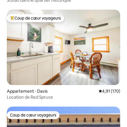
Studio dans le quartier historique
Coup de cœur voyageurs
Coups de cœur voyageurs les plus appréciés
Appartement ⋅ Davis
Évaluation moy
4,91 (170)
Location de Red Spruce
Coup de cœur voyageurs
Coup de cœur voyageurs