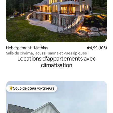
Hébergement ⋅ Mathias
Évaluation moy
4,99 (106)
Salle de cinéma, jacuzzi, sauna et vues épiques !
Locations d'appartements avec
climatisation
Coup de cœur voyageurs
Coups de cœur voyageurs les plus appréciés