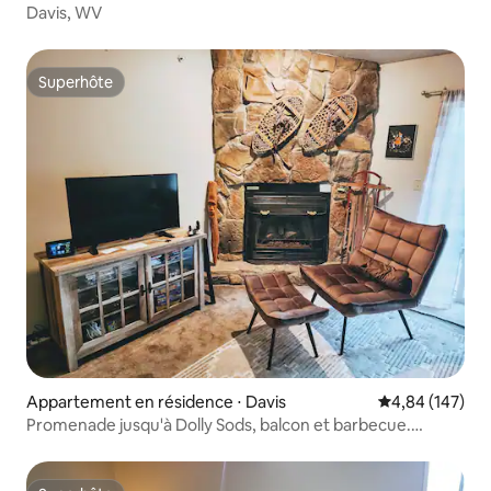
Davis, WV
Superhôte
Superhôte
Appartement en résidence ⋅ Davis
Évaluation moy
4,84 (147)
Promenade jusqu'à Dolly Sods, balcon et barbecue.
Jacuzzi !