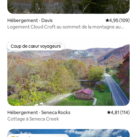
Hébergement ⋅ Davis
Évaluation moy
4,95 (109)
Logement Cloud Croft au sommet de la montagne au
complexe hôtelier Timberline
Coup de cœur voyageurs
Coup de cœur voyageurs
Hébergement ⋅ Seneca Rocks
Évaluation moy
4,81 (114)
Cottage à Seneca Creek