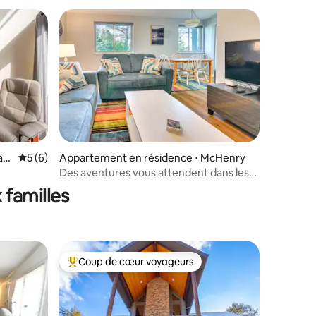
akl
Évaluation moyenne sur la base de 6 commentaires : 5 sur 5
5 (6)
Appartement en résidence ⋅ McHenry
entaires : 4,9 sur 5
Des aventures vous attendent dans les
montagnes du Maryland
 familles
Coup de cœur voyageurs
Coups de cœur voyageurs les plus appréciés