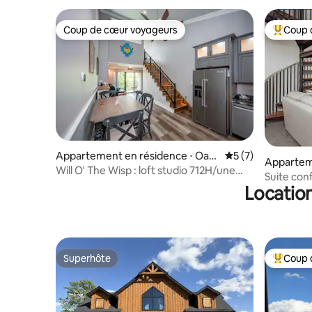
Coup de cœur voyageurs
Coup 
Coup de cœur voyageurs
Coups de
Appartement en résidence ⋅ Oakl
Évaluation moyenn
5 (7)
Appartem
and
Will O' The Wisp : loft studio 712H/une
akland
Suite conf
salle de bain
Location
Lake Res
Superhôte
Coup 
Superhôte
Coups de