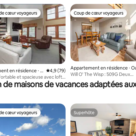
de cœur voyageurs
Coup de cœur voyageurs
 cœur voyageurs les plus appréciés
Coup de cœur voyageurs
e sur la base de 7 commentaires : 5 sur 5
Appartement en résidence ⋅ O
ent en résidence ⋅ O
Évaluation moyenne sur la base de 79 comm
4,9 (79)
and
Will O' The Wisp : 509G Deux
ortable et spacieuse avec loft.
chambres/une salle de bain
 de maisons de vacances adaptées aux
ort Lodge
de cœur voyageurs
Superhôte
 cœur voyageurs les plus appréciés
Superhôte