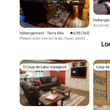
Hébergem
Accès lac
Jacuzzi K
Hébergement ⋅ Terra Alta
Évaluation moyenne sur 
4,99 (143)
Maison avec vue sur le lac, foyer, piscine
Lo
intérieure, chiens bienvenus !
Coup de cœur voyageurs
Coup de
Coups de cœur voyageurs les plus appréciés
Coup de