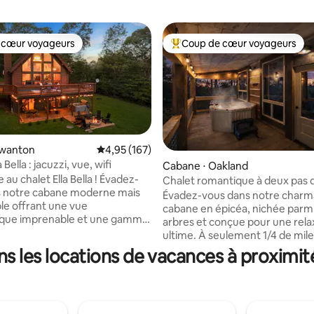
 cœur voyageurs
Coup de cœur voyageurs
 cœur voyageurs
Coups de cœur voyageurs les p
Swanton
Évaluation moyenne sur la base de 167 comme
4,95 (167)
 Bella : jacuzzi, vue, wifi
Cabane ⋅ Oakland
la base de 165 commentaires : 4,96 sur 5
au chalet Ella Bella ! Évadez-
Chalet romantique à deux pas d
s notre cabane moderne mais
restaurant/jacuzzi/chien
Évadez-vous dans notre char
le offrant une vue
cabane en épicéa, nichée parmi
que imprenable et une gamme
arbres et conçue pour une rela
ments haut de gamme.
ultime. À seulement 1/4 de mil
vous dans le jacuzzi sous les
restaurants et commerces loca
s les locations de vacances à proximi
ilés ou réunissez-vous autour
apprécierez le mélange parfait
pour des soirées confortables.
nature et commodité. Ce tout
 de la station de ski de Wisp, de
chalet dispose de 2 chambres
de golf et d'innombrables
confortables, d'une cuisine co
sur le lac, notamment la