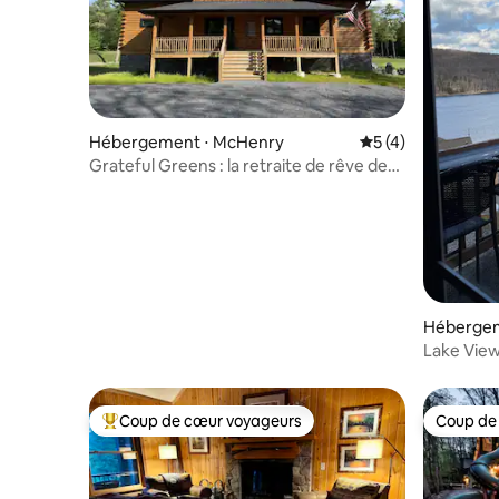
Hébergement ⋅ McHenry
Évaluation moyenn
5 (4)
Grateful Greens : la retraite de rêve des
golfeurs !
Hébergem
Lake View
Creek
Coup de cœur voyageurs
Coup de
Coups de cœur voyageurs les plus appréciés
Coup de