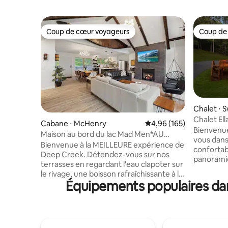
Coup de cœur voyageurs
Coup de
Coup de cœur voyageurs
Coup de
Chalet ⋅ 
Chalet Ella
Cabane ⋅ McHenry
Évaluation moyenne sur 
4,96 (165)
Bienvenue 
Maison au bord du lac Mad Men*AU
vous dan
BORD DU LAC*Famille et chien
Bienvenue à la MEILLEURE expérience de
confortab
acceptés*EXTÉRIEUR
Deep Creek. Détendez-vous sur nos
panorami
terrasses en regardant l'eau clapoter sur
d'équipe
le rivage, une boisson rafraîchissante à la
Détendez-
Équipements populaires dan
main. Détendez vos muscles dans notre
cieux éto
jacuzzi en contemplant le ciel hivernal
du foyer 
au-dessus de vous après une journée
Situé près
revigorante sur les pistes ! Profitez de la
terrains 
brise de la montagne pendant que vous
activités 