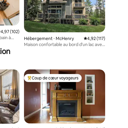
ntaires : 4,97 sur 5
valuation moyenne sur la base de 102 commentaires : 4,97 sur 5
4,97 (102)
bain à
Hébergement ⋅ McHenry
Évaluation moyenne sur
4,92 (117)
Maison confortable au bord d'un lac avec
ion
quai
Coup de cœur voyageurs
Coups de cœur voyageurs les plus appréciés