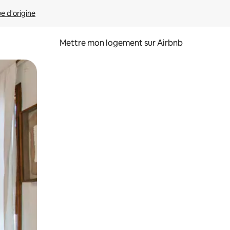
ue d'origine
Mettre mon logement sur Airbnb
sant glisser.