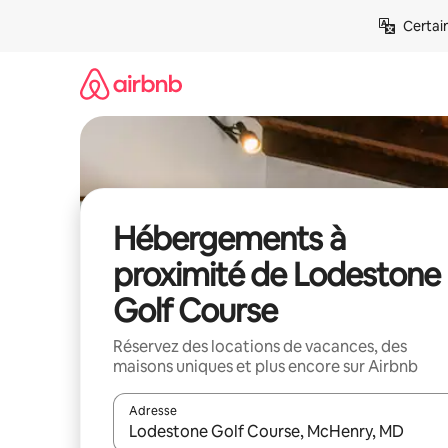
Aller
Certai
directement
au
contenu
Hébergements à
proximité de Lodestone
Golf Course
Réservez des locations de vacances, des
maisons uniques et plus encore sur Airbnb
Adresse
Lorsque les résultats s'affichent, utilisez les flèc