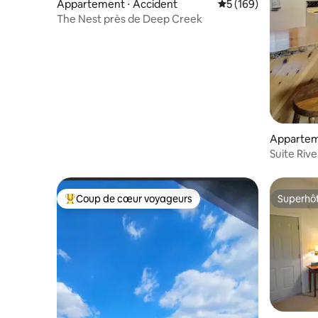
Appartement ⋅ Accident
Évaluation moyenne s
5 (169)
The Nest près de Deep Creek
Apparteme
Suite Riv
Coup de cœur voyageurs
Superhô
Coups de cœur voyageurs les plus appréciés
Superhô