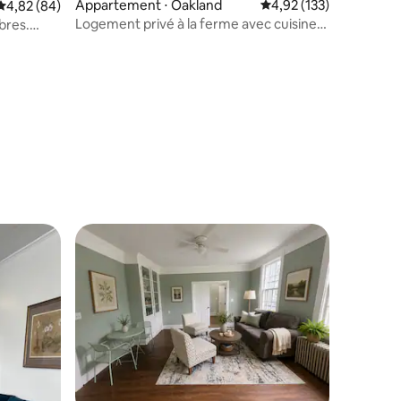
Appartement ⋅ Oakland
Évaluation moyenne sur
4,92 (133)
Évaluation moyenne sur la base de 84 commentaires : 4,82 sur 5
4,82 (84)
Logement privé à la ferme avec cuisine
bres.
et balcon
taires : 4,94 sur 5