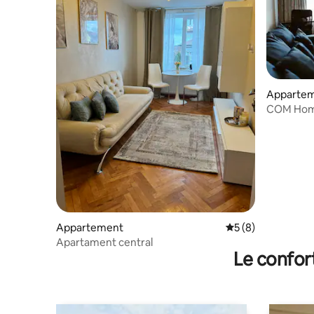
Apparte
COM Home
gratuit |
Appartement
Évaluation moyenn
5 (8)
Apartament central
Le confor