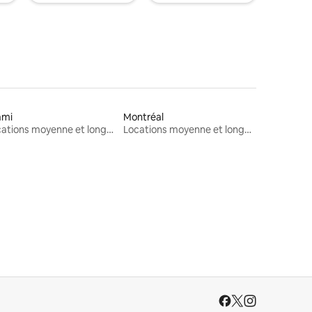
ami
Montréal
Locations moyenne et longue durée
Locations moyenne et longue durée