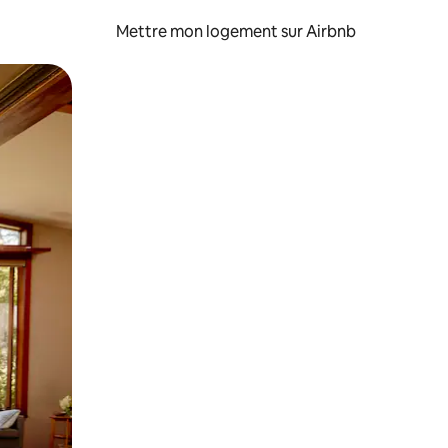
Mettre mon logement sur Airbnb
sant glisser.