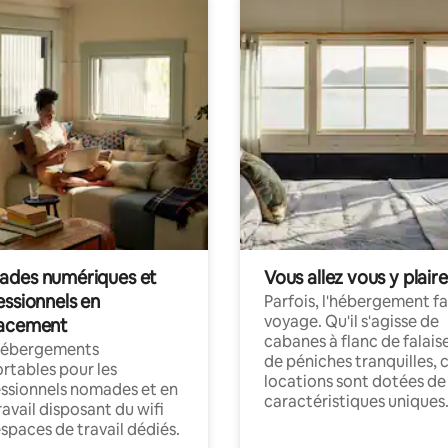
des numériques et
Vous allez vous y plaire
essionnels en
Parfois, l'hébergement fai
voyage. Qu'il s'agisse de
acement
cabanes à flanc de falais
hébergements
de péniches tranquilles, 
rtables pour les
locations sont dotées de
ssionnels nomades et en
caractéristiques uniques
ravail disposant du wifi
espaces de travail dédiés.