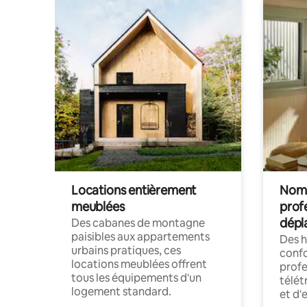
Locations entièrement
Noma
meublées
prof
dépl
Des cabanes de montagne
paisibles aux appartements
Des 
urbains pratiques, ces
confo
locations meublées offrent
profe
tous les équipements d'un
télét
logement standard.
et d'