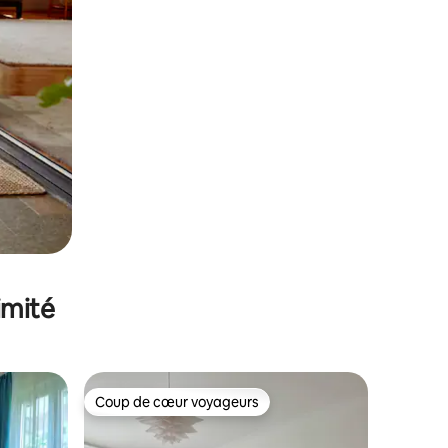
imité
Coup de cœur voyageurs
lus appréciés
Coup de cœur voyageurs