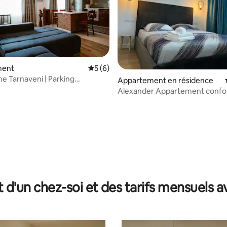
ment
Évaluation moyenne sur la base de 6 co
5 (6)
 Tarnaveni | Parking
Appartement en résidence
 Arrivée autonome
Alexander Appartement confo
PARKING PRIVÉ GRATUIT
e sur la base de 8 commentaires : 5 sur 5
t d'un chez-soi et des tarifs mensuels 