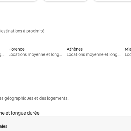
Destinations à proximité
Florence
Athènes
Mi
Locations moyenne et longue durée
Locations moyenne et longue durée
Locations moyenne et longue durée
nes géographiques et des logements.
e et longue durée
ales