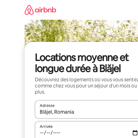
Aller
directement
au
contenu
Locations moyenne et
longue durée à Blăjel
Découvrez des logements où vous vous sente
comme chez vous pour un séjour d'un mois ou
plus.
Adresse
Lorsque les résultats s'affichent, utilisez les flèc
Arrivée