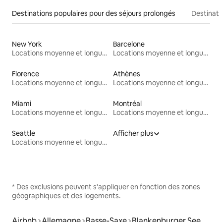
Destinations populaires pour des séjours prolongés
Destinati
New York
Barcelone
Locations moyenne et longue durée
Locations moyenne et longue durée
Florence
Athènes
Locations moyenne et longue durée
Locations moyenne et longue durée
Miami
Montréal
Locations moyenne et longue durée
Locations moyenne et longue durée
Seattle
Afficher plus
Locations moyenne et longue durée
* Des exclusions peuvent s'appliquer en fonction des zones
géographiques et des logements.
Airbnb
Allemagne
Basse-Saxe
Blankenburger See