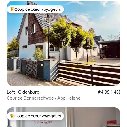
Coup de cœur voyageurs
Coups de cœur voyageurs les plus appréciés
Loft ⋅ Oldenburg
Évaluation moy
4,99 (146)
Cour de Donnerschwee / App Helene
Coup de cœur voyageurs
Coups de cœur voyageurs les plus appréciés