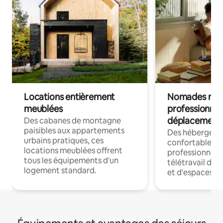
Locations entièrement
Nomades num
meublées
professionnel
déplacement
Des cabanes de montagne
paisibles aux appartements
Des hébergem
urbains pratiques, ces
confortables p
locations meublées offrent
professionnels
tous les équipements d'un
télétravail dis
logement standard.
et d'espaces de