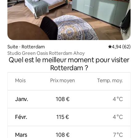
Suite ⋅ Rotterdam
Évaluation mo
4,94 (62)
Studio Green Oasis Rotterdam Ahoy
Quel est le meilleur moment pour visiter
Rotterdam ?
Mois
Prix moyen
Temp. moy.
Janv.
108 €
4 °C
Févr.
115 €
4 °C
Mars
108 €
7 °C