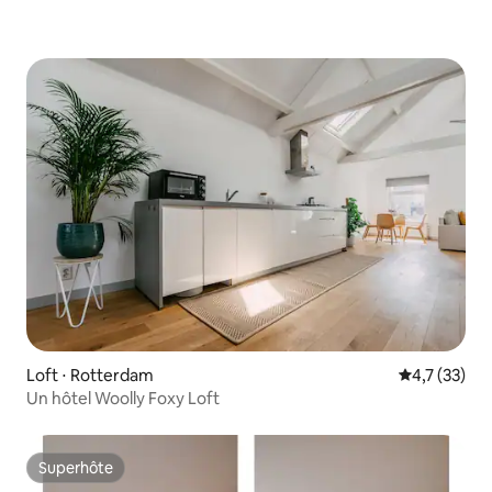
Loft ⋅ Rotterdam
Évaluation m
4,7 (33)
Un hôtel Woolly Foxy Loft
Superhôte
Superhôte