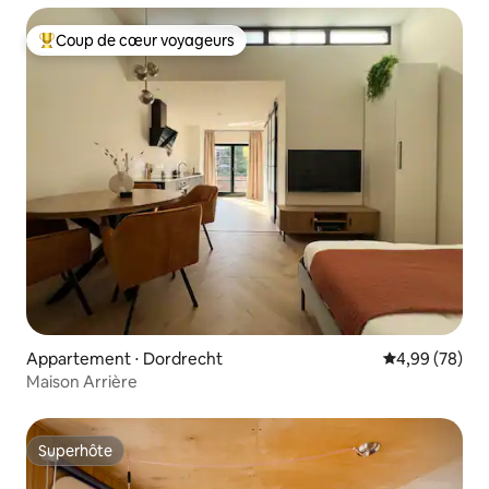
Coup de cœur voyageurs
Coups de cœur voyageurs les plus appréciés
Appartement ⋅ Dordrecht
Évaluation mo
4,99 (78)
Maison Arrière
Superhôte
Superhôte