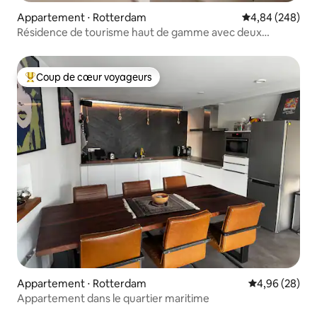
Appartement ⋅ Rotterdam
Évaluation moy
4,84 (248)
Résidence de tourisme haut de gamme avec deux
chambres
Coup de cœur voyageurs
Coups de cœur voyageurs les plus appréciés
Appartement ⋅ Rotterdam
Évaluation mo
4,96 (28)
Appartement dans le quartier maritime