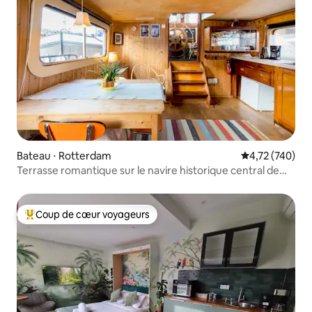
Bateau ⋅ Rotterdam
Évaluation moy
4,72 (740)
Terrasse romantique sur le navire historique central de
R'dam
Coup de cœur voyageurs
Coups de cœur voyageurs les plus appréciés