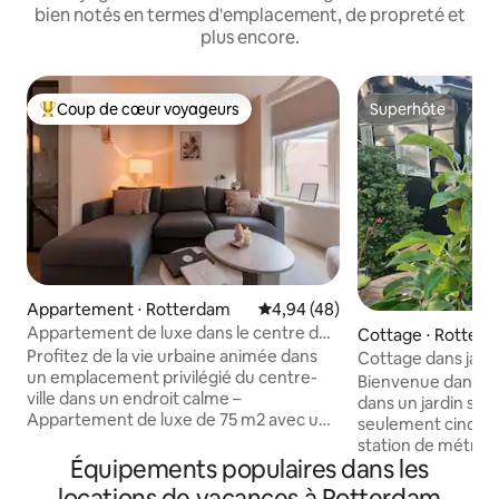
bien notés en termes d'emplacement, de propreté et
plus encore.
Coup de cœur voyageurs
Superhôte
Coups de cœur voyageurs les plus appréciés
Superhôte
Appartement ⋅ Rotterdam
Évaluation moyenne sur la base
4,94 (48)
Appartement de luxe dans le centre de
Cottage ⋅ Rotter
Rotterdam Stay-Rejoice
Profitez de la vie urbaine animée dans
Cottage dans jardi
un emplacement privilégié du centre-
de Rotterdam
Bienvenue dans notr
ville dans un endroit calme –
dans un jardin spaci
Appartement de luxe de 75 m2 avec un
seulement cinq min
grand balcon. Parfait pour les familles,
station de métro e
les amis ou les voyageurs d'affaires,
Équipements populaires dans les
Rotterdam Central.
jusqu'à 6 personnes. Vous pouvez vous
pour explorer la vi
locations de vacances à Rotterdam