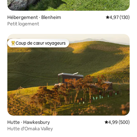
Hébergement ⋅ Blenheim
Évaluation moy
4,97 (130)
Petit logement
Coup de cœur voyageurs
Coups de cœur voyageurs les plus appréciés
Hutte ⋅ Hawkesbury
Évaluation moy
4,99 (500)
Hutte d'Omaka Valley