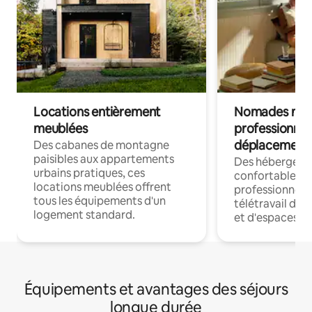
Locations entièrement
Nomades num
meublées
professionnel
déplacement
Des cabanes de montagne
paisibles aux appartements
Des hébergem
urbains pratiques, ces
confortables p
locations meublées offrent
professionnels
tous les équipements d'un
télétravail dis
logement standard.
et d'espaces de
Équipements et avantages des séjours
longue durée