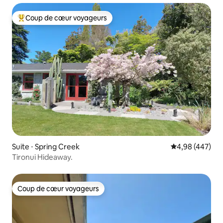
Coup de cœur voyageurs
Coups de cœur voyageurs les plus appréciés
Suite ⋅ Spring Creek
Évaluation moy
4,98 (447)
Tironui Hideaway.
Coup de cœur voyageurs
Coup de cœur voyageurs