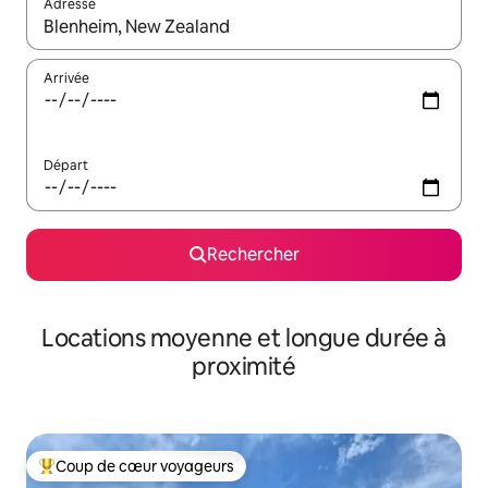
Adresse
Lorsque les résultats s'affichent, utilisez les flèches vers le hau
Arrivée
Départ
Rechercher
Locations moyenne et longue durée à
proximité
Coup de cœur voyageurs
Coups de cœur voyageurs les plus appréciés