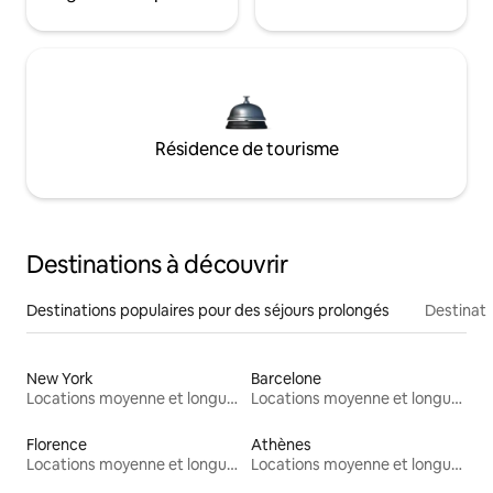
Résidence de tourisme
Destinations à découvrir
Destinations populaires pour des séjours prolongés
Destinati
New York
Barcelone
Locations moyenne et longue durée
Locations moyenne et longue durée
Florence
Athènes
Locations moyenne et longue durée
Locations moyenne et longue durée