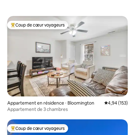
Coup de cœur voyageurs
Coups de cœur voyageurs les plus appréciés
Appartement en résidence ⋅ Bloomington
Évaluation moy
4,94 (153)
Appartement de 3 chambres
Coup de cœur voyageurs
Coups de cœur voyageurs les plus appréciés