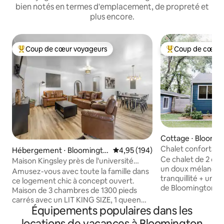
bien notés en termes d'emplacement, de propreté et
plus encore.
Coup de cœur voyageurs
Coup de cœur 
Coups de cœur voyageurs les plus appréciés
Coups de cœur vo
Cottage ⋅ Bloomi
Chalet confortable 
Hébergement ⋅ Bloomingto
Évaluation moyenne sur la base 
4,95 (194)
cour arrière privé
Ce chalet de 2 ch
n
Maison Kingsley près de l'université
un doux mélange 
d'Indiana/du stade
Amusez-vous avec toute la famille dans
tranquillité + un a
ce logement chic à concept ouvert.
de Bloomington. In
Maison de 3 chambres de 1300 pieds
rénové + joli porch
carrés avec un LIT KING SIZE, 1 queen
donnant sur une c
Équipements populaires dans les
size et 1 lit complet. Téléviseurs dans
entièrement clôtu
TOUTES les chambres. Profitez d'un
locations de vacances à Bloomington