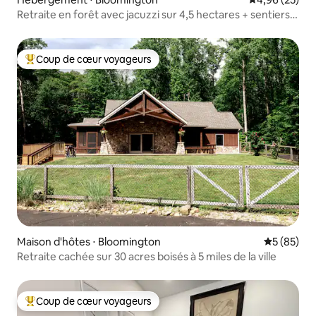
Retraite en forêt avec jacuzzi sur 4,5 hectares + sentiers,
près de l'IU
Coup de cœur voyageurs
Coups de cœur voyageurs les plus appréciés
Maison d'hôtes ⋅ Bloomington
Évaluation
5 (85)
Retraite cachée sur 30 acres boisés à 5 miles de la ville
Coup de cœur voyageurs
Coups de cœur voyageurs les plus appréciés