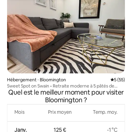
Hébergement ⋅ Bloomington
Évaluation
5 (55)
Sweet Spot on Swain • Retraite moderne à 5 pâtés de
Quel est le meilleur moment pour visiter
maisons de l'IU
Bloomington ?
Mois
Prix moyen
Temp. moy.
Janv.
125 €
-1 °C