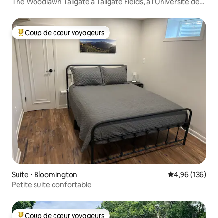
The Woodlawn Tailgate à Tailgate Fields, à l'Université de
l'Indiana
Coup de cœur voyageurs
Coups de cœur voyageurs les plus appréciés
Suite ⋅ Bloomington
Évaluation moy
4,96 (136)
Petite suite confortable
Coup de cœur voyageurs