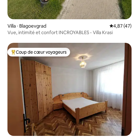
Villa ⋅ Blagoevgrad
Évaluation mo
4,87 (47)
Vue, intimité et confort INCROYABLES - Villa Krasi
Coup de cœur voyageurs
Coups de cœur voyageurs les plus appréciés