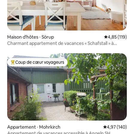
Maison d'hôtes ⋅ Sörup
Évaluation moy
4,85 (119)
Charmant appartement de vacances « Schafstall » à
Angelhus
Coup de cœur voyageurs
Coups de cœur voyageurs les plus appréciés
Appartement ⋅ Mohrkirch
Évaluation moy
4,97 (140)
Appartement de vacances accessible à Angeln SH