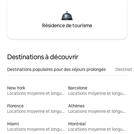
Résidence de tourisme
Destinations à découvrir
Destinations populaires pour des séjours prolongés
Destinati
New York
Barcelone
Locations moyenne et longue durée
Locations moyenne et longue durée
Florence
Athènes
Locations moyenne et longue durée
Locations moyenne et longue durée
Miami
Montréal
Locations moyenne et longue durée
Locations moyenne et longue durée