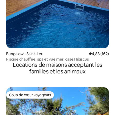
Bungalow ⋅ Saint-Leu
Évaluation moy
4,83 (162)
Piscine chauffée, spa et vue mer, case Hibiscus
Locations de maisons acceptant les
familles et les animaux
Coup de cœur voyageurs
Coup de cœur voyageurs