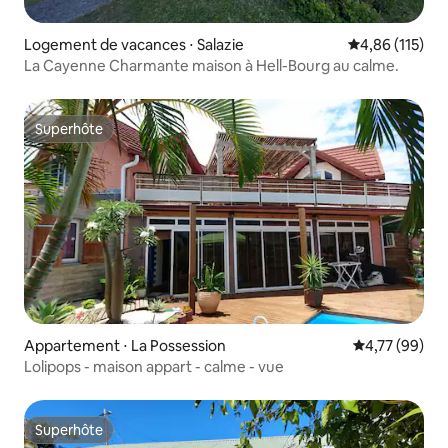
Logement de vacances ⋅ Salazie
Évaluation moy
4,86 (115)
La Cayenne Charmante maison à Hell-Bourg au calme.
Superhôte
Superhôte
Appartement ⋅ La Possession
Évaluation mo
4,77 (99)
Lolipops - maison appart - calme - vue
Superhôte
Superhôte