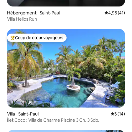
Hébergement ⋅ Saint-Paul
Évaluation mo
4,95 (41)
Villa Helios Run
Coup de cœur voyageurs
Coups de cœur voyageurs les plus appréciés
Villa ⋅ Saint-Paul
Évaluation
5 (14)
Îlet Coco : Villa de Charme Piscine 3 Ch. 3 Sdb.