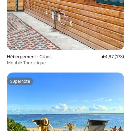
Hébergement ⋅ Cilaos
Évaluation moy
4,97 (173)
Meublé Touristique
Superhôte
Superhôte