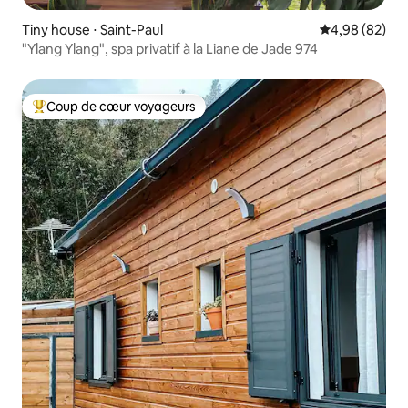
Tiny house ⋅ Saint-Paul
Évaluation mo
4,98 (82)
"Ylang Ylang", spa privatif à la Liane de Jade 974
Coup de cœur voyageurs
Coups de cœur voyageurs les plus appréciés