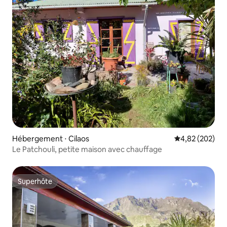
Hébergement ⋅ Cilaos
Évaluation moy
4,82 (202)
Le Patchouli, petite maison avec chauffage
Superhôte
Superhôte