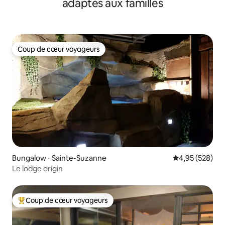
adaptés aux familles
Coup de cœur voyageurs
Coup de cœur voyageurs
Bungalow ⋅ Sainte-Suzanne
Évaluation moy
4,95 (528)
Le lodge origin
Coup de cœur voyageurs
Coups de cœur voyageurs les plus appréciés