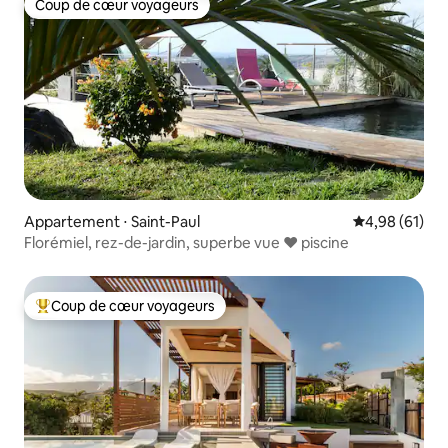
Coup de cœur voyageurs
Coup de cœur voyageurs
Appartement ⋅ Saint-Paul
Évaluation mo
4,98 (61)
Florémiel, rez-de-jardin, superbe vue ❤ piscine
Coup de cœur voyageurs
Coups de cœur voyageurs les plus appréciés