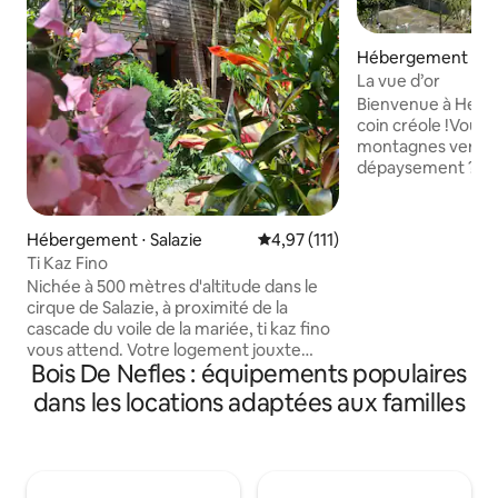
Hébergement ⋅ Sa
La vue d’or
Bienvenue à Hell-
coin créole !Vous 
montagnes verdoya
dépaysement ? No
pleine de charme,
village d’Hell-Bour
beaux villages de 
Hébergement ⋅ Salazie
Évaluation moyenne sur la base
4,97 (111)
pour un séjour re
Ti Kaz Fino
nature,culture et
Nichée à 500 mètres d'altitude dans le
inoubliables. Rest
cirque de Salazie, à proximité de la
créoles,boulange
cascade du voile de la mariée, ti kaz fino
et marché local,to
vous attend. Votre logement jouxte
vous accueille avec
Bois De Nefles : équipements populaires
notre demeure, mais dispose de sa
bientôt au cœur 
propre entrée indépendante. Vous
dans les locations adaptées aux familles
pourrez profiter de notre jardin et
bénéficier de la vue sur les nombreuses
cascades et réaliser des petites et
grandes randonnées (voile de la mariée,
cascade blanche, belouve...). Lors de