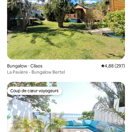
Bungalow ⋅ Cilaos
Évaluation moy
4,88 (297)
La Pavière - Bungalow Bertel
Coup de cœur voyageurs
Coup de cœur voyageurs