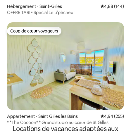
Hébergement ⋅ Saint-Gilles
Évaluation moy
4,88 (144)
OFFRE TARIF Special Le ti’pêcheur
Coup de cœur voyageurs
Coup de cœur voyageurs
Appartement ⋅ Saint Gilles les Bains
Évaluation moy
4,94 (255)
* *The Cocoon* * Grand studio au cœur de St Gilles
Locations de vacances adaptées aux