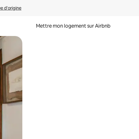
ue d'origine
Mettre mon logement sur Airbnb
sant glisser.