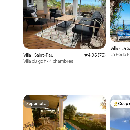
Villa ⋅ La 
La Perle 
Villa ⋅ Saint-Paul
Évaluation moyenne sur
4,96 (76)
Villa du golf - 4 chambres
Superhôte
Coup 
Superhôte
Coups de