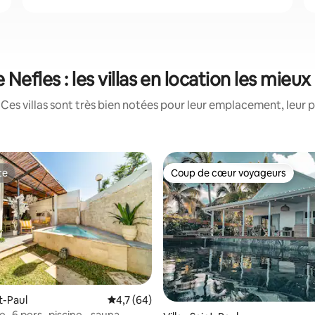
 Nefles : les villas en location les mieu
Ces villas sont très bien notées pour leur emplacement, leur p
te
Coup de cœur voyageurs
te
Coup de cœur voyageurs
 sur la base de 17 commentaires : 5 sur 5
nt-Paul
Évaluation moyenne sur la base de 64 comm
4,7 (64)
lle -6 pers- piscine - sauna -