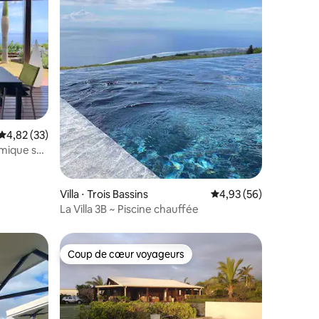
taires : 4,98 sur 5
Évaluation moyenne sur la base de 33 commentaires : 4,82 sur 5
4,82 (33)
amique sur
Villa ⋅ Trois Bassins
Évaluation moyenne su
4,93 (56)
La Villa 3B ~ Piscine chauffée
Coup de cœur voyageurs
Coup de cœur voyageurs