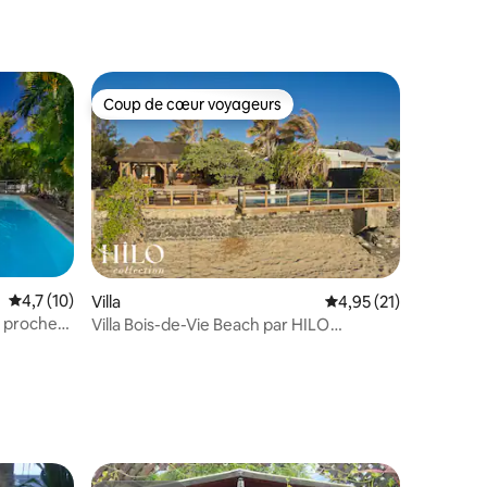
Coup de cœur voyageurs
Coup de cœur voyageurs
Évaluation moyenne sur la base de 10 commentaires : 4,7 sur 5
4,7 (10)
Villa
Évaluation moyenne su
4,95 (21)
e, proche
Villa Bois-de-Vie Beach par HILO
Collection
taires : 4,96 sur 5