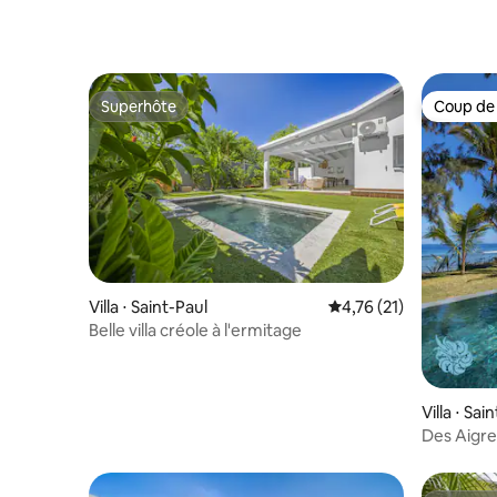
Superhôte
Coup de
Superhôte
Coup de
Villa ⋅ Saint-Paul
Évaluation moyenne su
4,76 (21)
Belle villa créole à l'ermitage
Villa ⋅ Sai
Des Aigre