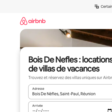
Aller
Certai
directement
au
contenu
Bois De Nefles : location
de villas de vacances
Trouvez et réservez des villas uniques sur Airb
Adresse
Lorsque les résultats s'affichent, utilisez les flèc
Arrivée