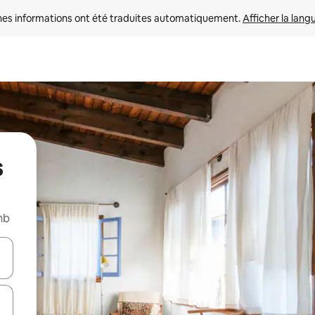
nes informations ont été traduites automatiquement. 
Afficher la lang
s
nb
hes vers le haut et vers le bas pour les parcourir ou en appuyant et en fai