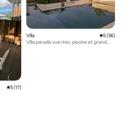
Villa
Évaluation moyenne
5 (36)
Villa paradis vue mer, piscine et grand
jardin
Évaluation moyenne sur la base de 17 commentaires : 5 sur 5
5 (17)
mmentaires : 5 sur 5