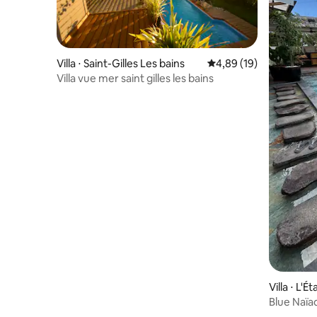
Villa ⋅ Saint-Gilles Les bains
Évaluation moyenne su
4,89 (19)
Villa vue mer saint gilles les bains
Villa ⋅ L'É
Blue Naïad