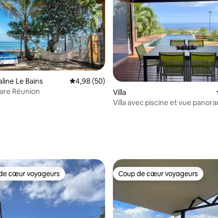
Saline Le Bains
Évaluation moyenne sur la base de 50 commen
4,98 (50)
Rare Réunion
 la base de 76 commentaires : 4,96 sur 5
Villa
Villa avec piscine et vue panor
l'océan
de cœur voyageurs
Coup de cœur voyageurs
 cœur voyageurs les plus appréciés
Coup de cœur voyageurs