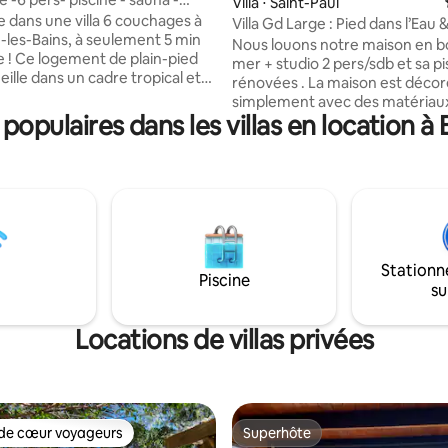
Villa ⋅ Saint-Paul
 dans une villa 6 couchages à
Villa Gd Large : Pied dans l’Eau 
e-les-Bains, à seulement 5 min
au Lagon
Nous louons notre maison en b
ain-pied
mer + studio 2 pers/sdb et sa pi
ille dans un cadre tropical et
rénovées . La maison est déco
avec une belle terrasse qui relie
simplement avec des matériau
détente directement à la
opulaires dans les villas en location à 
lumineux. 3 chambres climatisé
rofitez d’une piscine sécurisée
SDB, séjour climatisé, cuisine é
ée), d’un jacuzzi balnéo, d’un
L'accès à la plage est direct par 
 même d’un piano pour des
portillon . Nous sommes proch
e détente et de convivialité.
centre de l'Ermitage, du centre
compte 3 chambres (toutes
gilles et du port de St Gilles. Le 
s) et une cuisine tout équipée,
automatisé, parking. Piscine: p
avec TV et WIFI.
petite profondeur. Pour locatai
Stationn
soigneux. La villa vient d'être c
Piscine
su
étoiles GDF
Locations de villas privées
de cœur voyageurs
Superhôte
 cœur voyageurs les plus appréciés
Superhôte