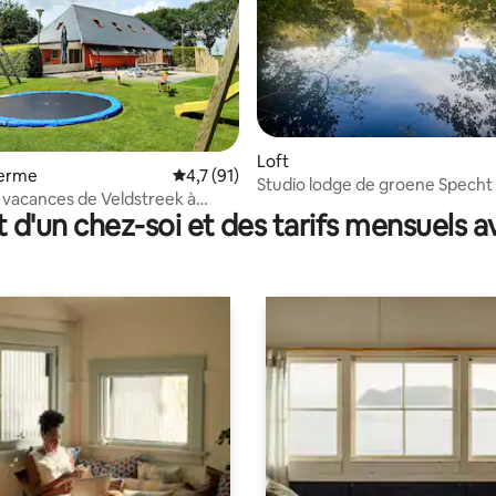
Loft
 la base de 94 commentaires : 4,97 sur 5
ferme
Évaluation moyenne sur la base de 91 comm
4,7 (91)
Studio lodge de groene Specht
vacances de Veldstreek à
Bolmeer Lodges
t d'un chez-soi et des tarifs mensuels 
zen GR