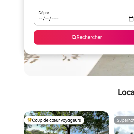
Départ
Rechercher
Loca
Coup de cœur voyageurs
Superhô
Coups de cœur voyageurs les plus appréciés
Superhô