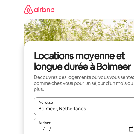
Aller
directement
au
contenu
Locations moyenne et
longue durée à Bolmeer
Découvrez des logements où vous vous sente
comme chez vous pour un séjour d'un mois ou
plus.
Adresse
Lorsque les résultats s'affichent, utilisez les flèc
Arrivée