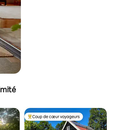
imité
Coup de cœur voyageurs
Coups de cœur voyageurs les plus appréciés