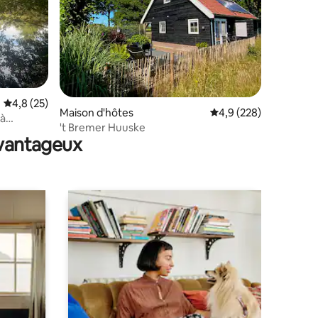
Évaluation moyenne sur la base de 25 commentaires : 4,8 sur 5
4,8 (25)
entaires : 4,7 sur 5
Maison d'hôtes
Évaluation moyenne su
4,9 (228)
 à
't Bremer Huuske
avantageux