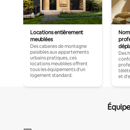
Locations entièrement
Noma
meublées
prof
dépl
Des cabanes de montagne
paisibles aux appartements
Des 
urbains pratiques, ces
confo
locations meublées offrent
profe
tous les équipements d'un
télét
logement standard.
et d'
Équipe