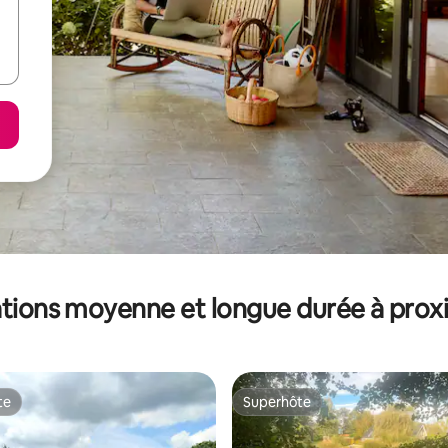
tions moyenne et longue durée à prox
te
Superhôte
te
Superhôte