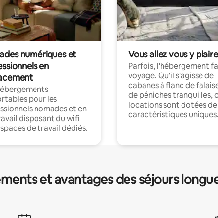
des numériques et
Vous allez vous y plaire
essionnels en
Parfois, l'hébergement fai
voyage. Qu'il s'agisse de
acement
cabanes à flanc de falais
hébergements
de péniches tranquilles, 
rtables pour les
locations sont dotées de
ssionnels nomades et en
caractéristiques uniques
ravail disposant du wifi
espaces de travail dédiés.
ments et avantages des séjours longu