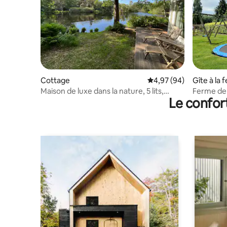
Cottage
Évaluation moyenne sur
4,97 (94)
Gîte à la 
Maison de luxe dans la nature, 5 lits,
Ferme de 
Le confor
2 salles de bain, détente totale
Zevenhui