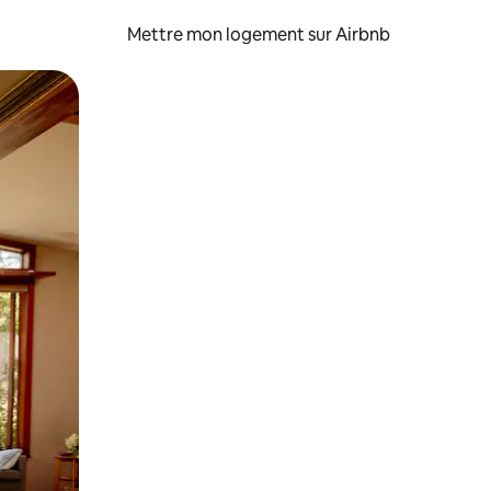
Mettre mon logement sur Airbnb
sant glisser.