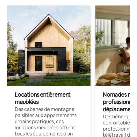
Locations entièrement
Nomades num
meublées
professionnel
déplacement
Des cabanes de montagne
paisibles aux appartements
Des hébergem
urbains pratiques, ces
confortables p
locations meublées offrent
professionnels
tous les équipements d'un
télétravail dis