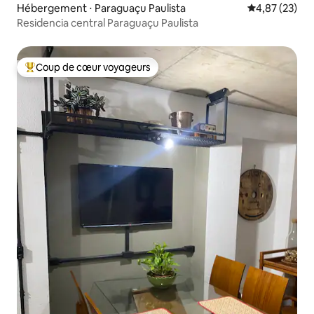
Hébergement ⋅ Paraguaçu Paulista
Évaluation mo
4,87 (23)
Residencia central Paraguaçu Paulista
Coup de cœur voyageurs
Coups de cœur voyageurs les plus appréciés