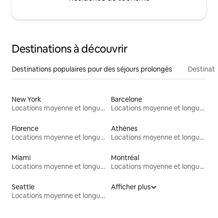
Destinations à découvrir
Destinations populaires pour des séjours prolongés
Destinati
New York
Barcelone
Locations moyenne et longue durée
Locations moyenne et longue durée
Florence
Athènes
Locations moyenne et longue durée
Locations moyenne et longue durée
Miami
Montréal
Locations moyenne et longue durée
Locations moyenne et longue durée
Seattle
Afficher plus
Locations moyenne et longue durée