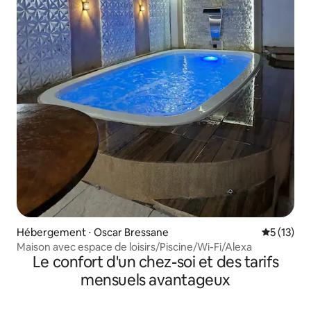
Hébergement ⋅ Oscar Bressane
Évaluation
5 (13)
Maison avec espace de loisirs/Piscine/Wi-Fi/Alexa
Le confort d'un chez-soi et des tarifs
mensuels avantageux