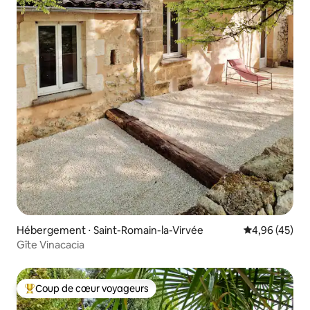
Hébergement ⋅ Saint-Romain-la-Virvée
Évaluation mo
4,96 (45)
Gîte Vinacacia
Coup de cœur voyageurs
Coups de cœur voyageurs les plus appréciés