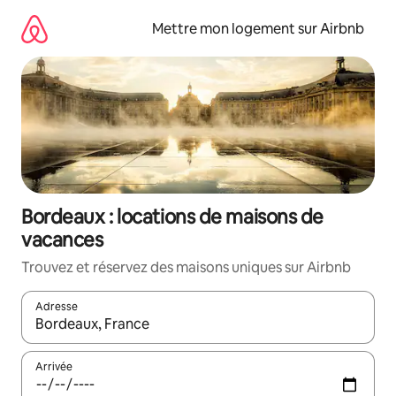
Aller
directement
Mettre mon logement sur Airbnb
au
contenu
Bordeaux : locations de maisons de
vacances
Trouvez et réservez des maisons uniques sur Airbnb
Adresse
Lorsque les résultats s'affichent, utilisez les flèches vers le hau
Arrivée