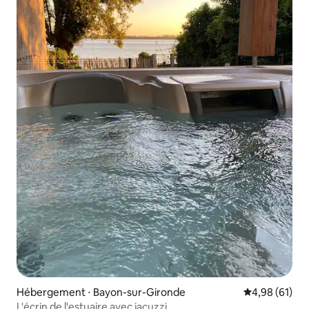
Hébergement ⋅ Bayon-sur-Gironde
Évaluation mo
4,98 (61)
L'écrin de l'estuaire avec jacuzzi