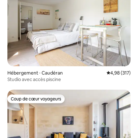
Hébergement ⋅ Caudéran
Évaluation moy
4,98 (317)
Studio avec accès piscine
Coup de cœur voyageurs
Coup de cœur voyageurs