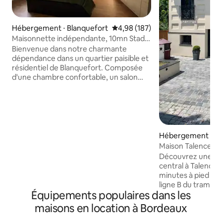
Hébergement ⋅ Blanquefort
Évaluation moyenne sur la base 
4,98 (187)
Maisonnette indépendante, 10mn Stade
Parc des expo
Bienvenue dans notre charmante
dépendance dans un quartier paisible et
résidentiel de Blanquefort. Composée
d'une chambre confortable, un salon
lumineux avec une cuisine entièrement
équipée, ainsi qu'une salle de bain. Vous
bénéficierez aussi d'une place de
parking sur notre terrain clôturé. Située
également à 5 minutes de l'arrêt de tram
C "gare de Blanquefort" (Bordeaux -
Hébergement ⋅ Ta
environ 25mn). Accès rapide au Médoc
Maison Talence av
et ces châteaux réputés. Maison non
parking et jardin
Découvrez une ma
accessible aux personnes à mobilité
central à Talence,
réduite
minutes à pied du c
ligne B du tramway
Équipements populaires dans les
facile aux commod
climatisée dispos
maisons en location à Bordeaux
spacieuses et d'un