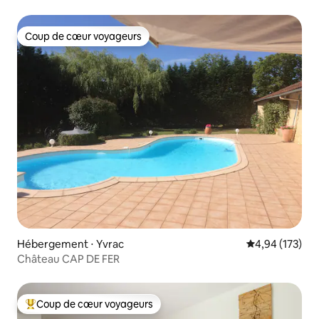
Coup de cœur voyageurs
Coup de cœur voyageurs
Hébergement ⋅ Yvrac
Évaluation moy
4,94 (173)
Château CAP DE FER
Coup de cœur voyageurs
Coups de cœur voyageurs les plus appréciés