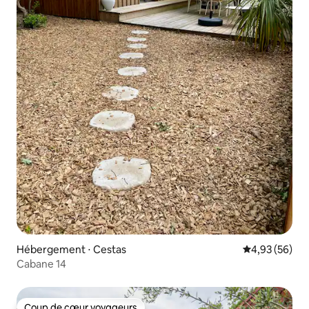
Hébergement ⋅ Cestas
Évaluation mo
4,93 (56)
Cabane 14
Coup de cœur voyageurs