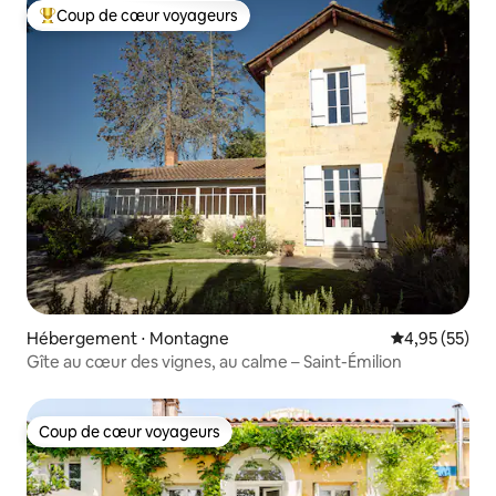
Coup de cœur voyageurs
Coups de cœur voyageurs les plus appréciés
Hébergement ⋅ Montagne
Évaluation mo
4,95 (55)
Gîte au cœur des vignes, au calme – Saint-Émilion
Coup de cœur voyageurs
Coup de cœur voyageurs