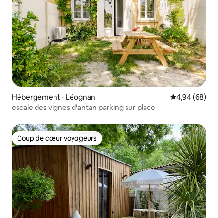
Hébergement ⋅ Léognan
Évaluation mo
4,94 (68)
escale des vignes d'antan parking sur place
Coup de cœur voyageurs
Coup de cœur voyageurs