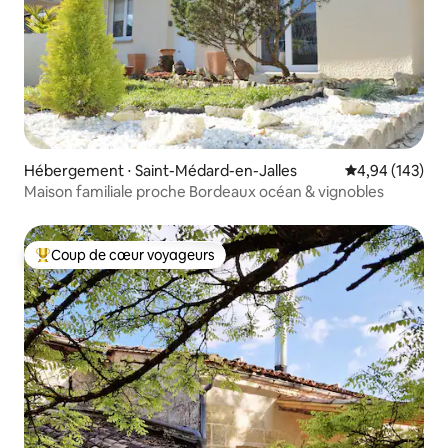
Hébergement ⋅ Saint-Médard-en-Jalles
Évaluation moy
4,94 (143)
Maison familiale proche Bordeaux océan & vignobles
Coup de cœur voyageurs
Coups de cœur voyageurs les plus appréciés