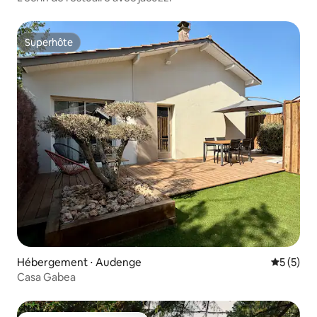
Superhôte
Superhôte
Hébergement ⋅ Audenge
Évaluatio
5 (5)
Casa Gabea