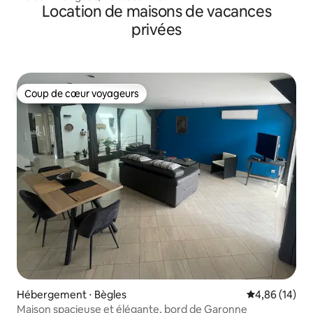
Location de maisons de vacances
privées
Coup de cœur voyageurs
Coup de cœur voyageurs
Hébergement ⋅ Bègles
Évaluation mo
4,86 (14)
Maison spacieuse et élégante, bord de Garonne