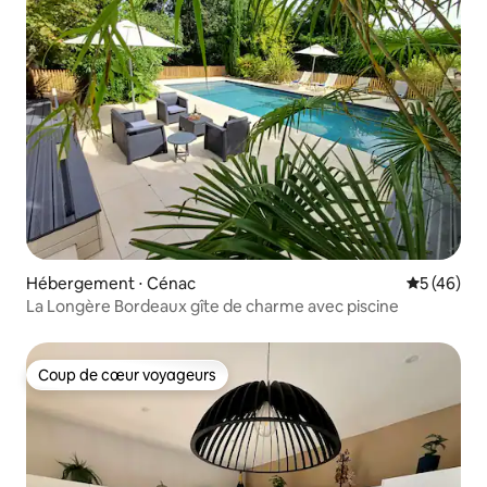
Hébergement ⋅ Cénac
Évaluation
5 (46)
La Longère Bordeaux gîte de charme avec piscine
Coup de cœur voyageurs
Coup de cœur voyageurs