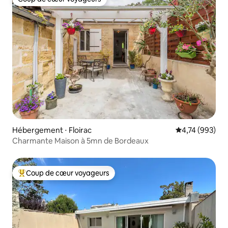
Coup de cœur voyageurs
Hébergement ⋅ Floirac
Évaluation moy
4,74 (993)
Charmante Maison à 5mn de Bordeaux
Coup de cœur voyageurs
Coups de cœur voyageurs les plus appréciés