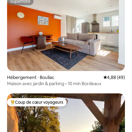
Superhôte
Superhôte
Hébergement ⋅ Bouliac
Évaluation mo
4,88 (49)
Maison avec jardin & parking • 10 min Bordeaux
Coup de cœur voyageurs
Coups de cœur voyageurs les plus appréciés