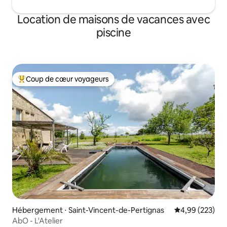
Location de maisons de vacances avec
piscine
Coup de cœur voyageurs
Coups de cœur voyageurs les plus appréciés
Hébergement ⋅ Saint-Vincent-de-Pertignas
Évaluation moy
4,99 (223)
AbO - L'Atelier