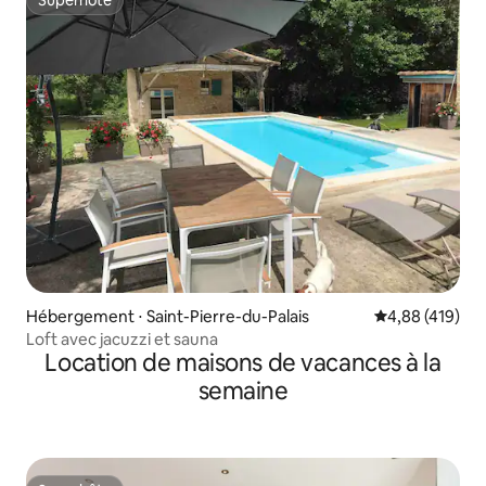
Superhôte
Superhôte
Hébergement ⋅ Saint-Pierre-du-Palais
Évaluation moy
4,88 (419)
Loft avec jacuzzi et sauna
Location de maisons de vacances à la
semaine