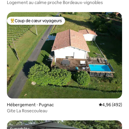
Logement au calme proche Bordeaux-vignobles
Coup de cœur voyageurs
Coups de cœur voyageurs les plus appréciés
Hébergement ⋅ Pugnac
Évaluation moy
4,96 (492)
Gite La Rosecouleau