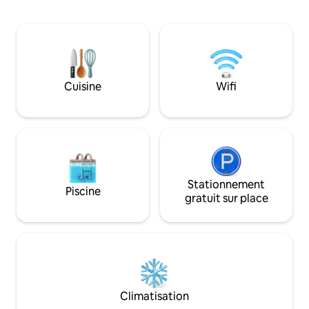
vis-à-vis, équipé 
table. Vous bénéfi
sécurisée permett
plusieurs voitures.
apprécierez le séj
cuisine équipée avec s
fêtes autorisées
Cuisine
Wifi
Stationnement
Piscine
gratuit sur place
Climatisation