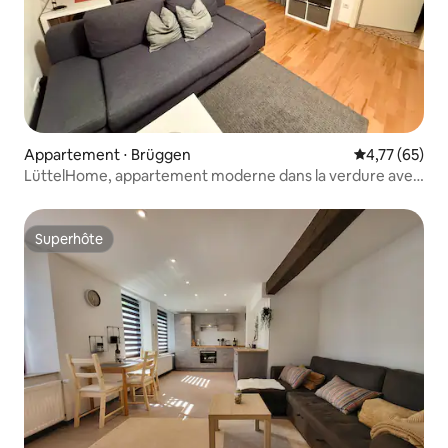
Appartement ⋅ Brüggen
Évaluation mo
4,77 (65)
LüttelHome, appartement moderne dans la verdure avec
fibre optique
Superhôte
Superhôte