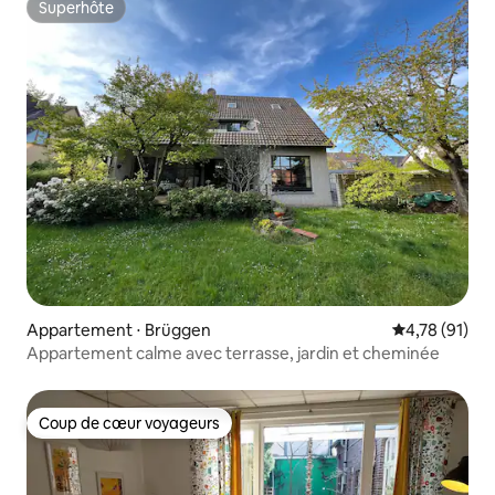
Superhôte
Superhôte
Appartement ⋅ Brüggen
Évaluation mo
4,78 (91)
Appartement calme avec terrasse, jardin et cheminée
Coup de cœur voyageurs
Coup de cœur voyageurs