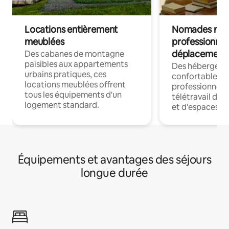
Locations entièrement
Nomades num
meublées
professionnel
déplacement
Des cabanes de montagne
paisibles aux appartements
Des hébergem
urbains pratiques, ces
confortables p
locations meublées offrent
professionnels
tous les équipements d'un
télétravail dis
logement standard.
et d'espaces de
Équipements et avantages des séjours
longue durée