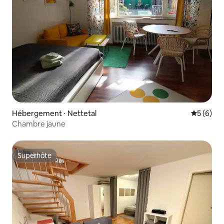
Hébergement ⋅ Nettetal
Évaluatio
5 (6)
Chambre jaune
Superhôte
Superhôte