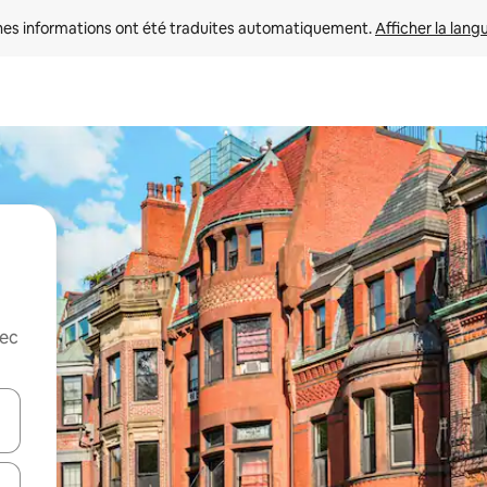
nes informations ont été traduites automatiquement. 
Afficher la lang
vec
hes vers le haut et vers le bas pour les parcourir ou en appuyant et en fai