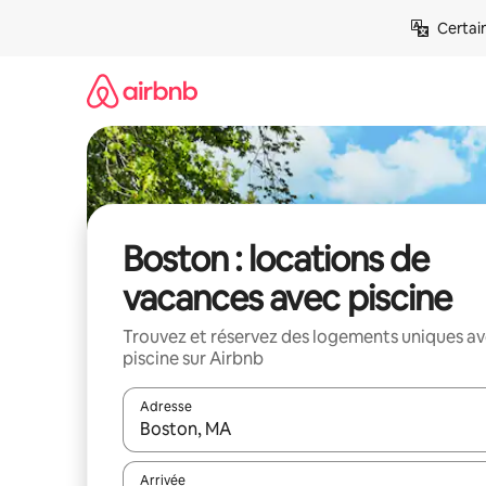
Aller
Certai
directement
au
contenu
Boston : locations de
vacances avec piscine
Trouvez et réservez des logements uniques a
piscine sur Airbnb
Adresse
Lorsque les résultats s'affichent, utilisez les flèc
Arrivée