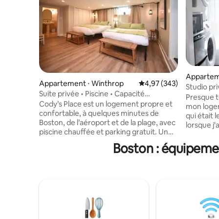
Appartem
Appartement ⋅ Winthrop
Évaluation moyenne sur 
4,97 (343)
Studio pr
Suite privée • Piscine • Capacité
et parking
Presque t
d'hébergement de 4 personnes • Boston
Cody’s Place est un logement propre et
mon loge
• Aéroport
confortable, à quelques minutes de
qui était 
Boston, de l’aéroport et de la plage, avec
lorsque j'ai
piscine chauffée et parking gratuit. Un
adorerez 
hébergement soigné pour un séjour
de 300 pi
Boston : équipemen
agréable et sans stress, parfait pour les
dispose d
voyageurs, les couples ou pour une
code, d'u
escapade rapide, si vous recherchez la
grand plac
praticité, le confort et un emplacement
d'un congé
privilégié. Entrée privée au sous-sol,
dispose d
directement en face de l’océan. Profitez
l'allée et
de l’air marin frais, des levers de soleil et
cour arriè
d’un restaurant à quelques pas • À
logement 