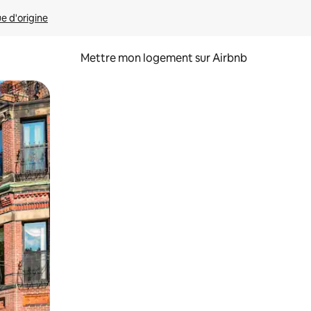
ue d'origine
Mettre mon logement sur Airbnb
sant glisser.