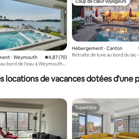
Coup de cœur voyageurs
Coup de cœur voyageurs
Hébergement ⋅ Canton
Retraite de luxe au bord du lac -
ment ⋅ Weymouth
Évaluation moyenne sur la base de 70 commen
4,87 (70)
brasero, sentiers
au bord de l'eau à Weymouth
r la base de 55 commentaires : 4,95 sur 5
t jacuzzi
s locations de vacances dotées d'une p
Superhôte
Superhôte