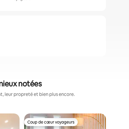
 mieux notées
, leur propreté et bien plus encore.
Hébergem
Coup de cœur voyageurs
Coup
Coup de cœur voyageurs
Coups d
Théâtre | 