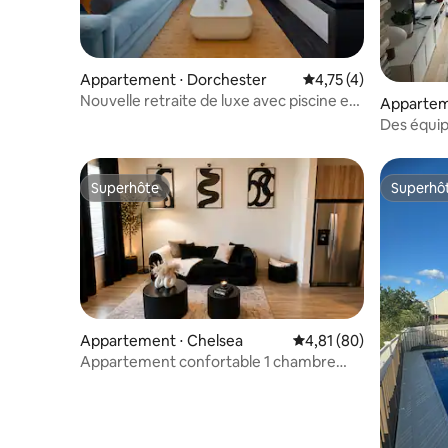
Appartement ⋅ Dorchester
Évaluation moyenne s
4,75 (4)
Nouvelle retraite de luxe avec piscine et
Apparteme
centre de remise en forme
Des équip
le confort
Superhôte
Superhô
Superhôte
Superhô
Appartement ⋅ Chelsea
Évaluation moyenne su
4,81 (80)
Appartement confortable 1 chambre
près de Boston avec piscine et salle de
sport