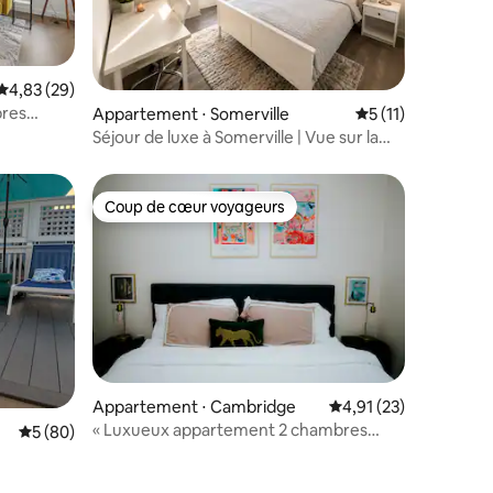
Évaluation moyenne sur la base de 29 commentaires : 4,83 sur 5
4,83 (29)
res
mmentaires : 5 sur 5
Appartement ⋅ Somerville
Évaluation moyenn
5 (11)
 Lave-
Séjour de luxe à Somerville | Vue sur la
rivière et la ville
Coup de cœur voyageurs
lus appréciés
Coup de cœur voyageurs
Appartement ⋅ Cambridge
Évaluation moyenne su
4,91 (23)
« Luxueux appartement 2 chambres
Évaluation moyenne sur la base de 80 commentaires : 5 sur 5
5 (80)
Cambridge | Piscine + Parking »