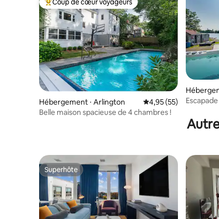
Coup de cœur voyageurs
Coups de cœur voyageurs les plus appréciés
Héberge
Escapade 
Hébergement ⋅ Arlington
Évaluation moyenne su
4,95 (55)
avec spa e
Belle maison spacieuse de 4 chambres !
Autre
Superhôte
Superhôte