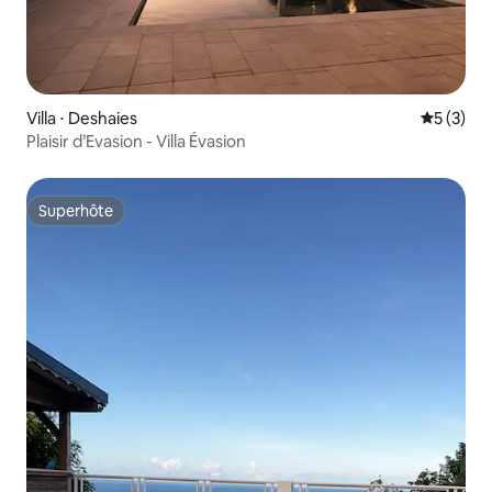
Villa ⋅ Deshaies
Évaluatio
5 (3)
Plaisir d’Evasion - Villa Évasion
Superhôte
Superhôte