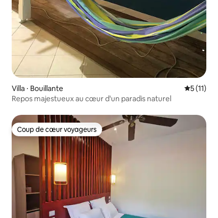
Villa ⋅ Bouillante
Évaluatio
5 (11)
Repos majestueux au cœur d'un paradis naturel
Coup de cœur voyageurs
Coup de cœur voyageurs