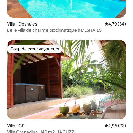
Villa ⋅ Deshaies
Évaluation mo
4,79 (34)
Belle villa de charme bioclimatique à DESHAIES
Coup de cœur voyageurs
Coup de cœur voyageurs
Villa ⋅ GP
Évaluation mo
4,96 (73)
Villa Grenadine, 140 m2, JACUZZI