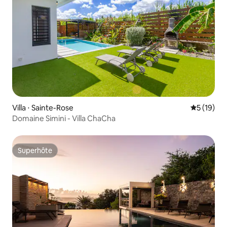
Villa ⋅ Sainte-Rose
Évaluation
5 (19)
Domaine Simini - Villa ChaCha
Superhôte
Superhôte