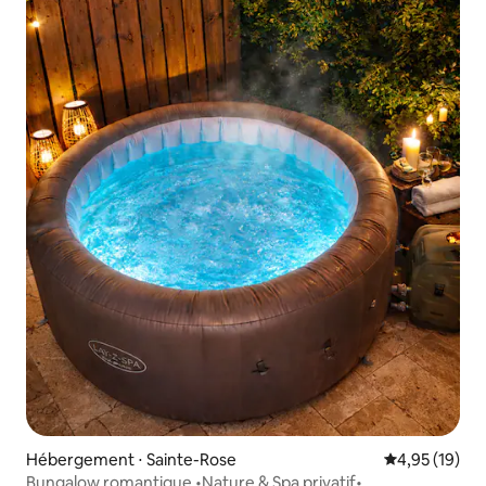
Hébergement ⋅ Sainte-Rose
Évaluation mo
4,95 (19)
Bungalow romantique •Nature & Spa privatif•