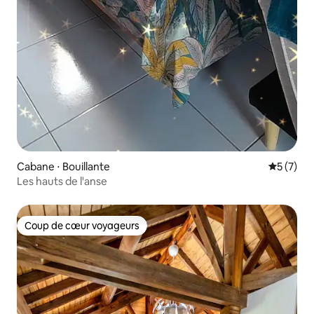
Cabane ⋅ Bouillante
Évaluatio
5 (7)
Les hauts de l'anse
Coup de cœur voyageurs
Coup de cœur voyageurs