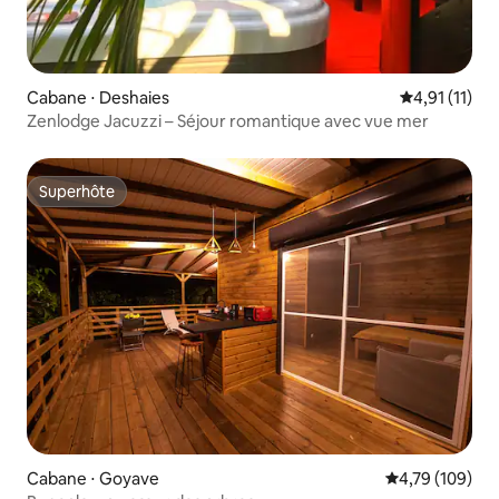
Cabane ⋅ Deshaies
Évaluation m
4,91 (11)
Zenlodge Jacuzzi – Séjour romantique avec vue mer
Superhôte
Superhôte
Cabane ⋅ Goyave
Évaluation moy
4,79 (109)