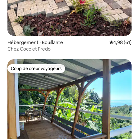
Hébergement ⋅ Bouillante
Évaluation mo
4,98 (61)
Chez Coco et Fredo
Coup de cœur voyageurs
Coup de cœur voyageurs