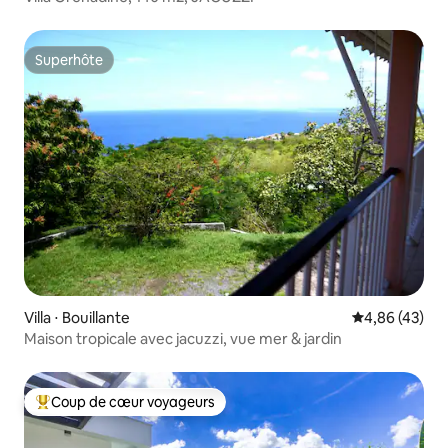
Superhôte
Superhôte
Villa ⋅ Bouillante
Évaluation mo
4,86 (43)
Maison tropicale avec jacuzzi, vue mer & jardin
Coup de cœur voyageurs
Coups de cœur voyageurs les plus appréciés