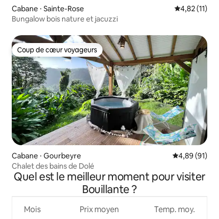
Cabane ⋅ Sainte-Rose
Évaluation mo
4,82 (11)
Bungalow bois nature et jacuzzi
Coup de cœur voyageurs
Coup de cœur voyageurs
Cabane ⋅ Gourbeyre
Évaluation mo
4,89 (91)
Chalet des bains de Dolé
Quel est le meilleur moment pour visiter
Bouillante ?
Mois
Prix moyen
Temp. moy.