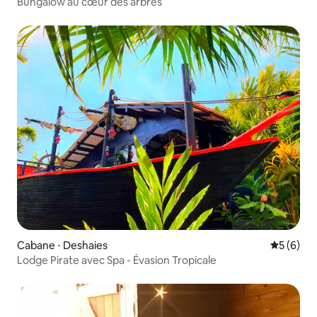
Bungalow au cœur des arbres
Cabane ⋅ Deshaies
Évaluatio
5 (6)
Lodge Pirate avec Spa - Évasion Tropicale