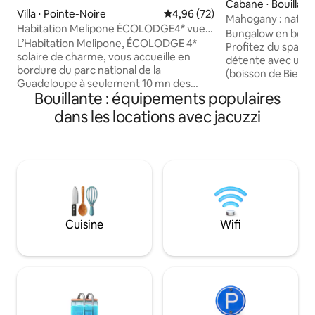
Cabane ⋅ Bouillant
Villa ⋅ Pointe-Noire
Évaluation moyenne sur la base
4,96 (72)
Mahogany : nature
Habitation Melipone ÉCOLODGE4* vue
Bungalow en bois a
mer piscine spa
L’Habitation Melipone, ÉCOLODGE 4*
Profitez du spa p
solaire de charme, vous accueille en
détente avec un v
bordure du parc national de la
(boisson de Bienv
Guadeloupe à seulement 10 mn des
pour votre séjour de
Bouillante : équipements populaires
plages. Apiculteurs & vaniliculteurs
avec des draps. Av
ouverts et généreux, Noël et Anne-
demander le code
dans les locations avec jacuzzi
Laure vous accueillent dans la cadre
bénéficier d'une r
exceptionnel de leur propriété
sucre (pour 1er petit déjeuner), une
possédant une vue à couper le souffle
bouteille d'eau, u
sur la mer et la montagne. A 370m
toilette. Suivant v
d'altitude, profitez de la fraîcheur et du
connexion wifi peut
confort de la villa avec ses 120m² de
réseau en Guadel
terrasse, 140m² habitables, sa piscine et
défaillant.
son jacuzzi dominants la vue
Cuisine
Wifi