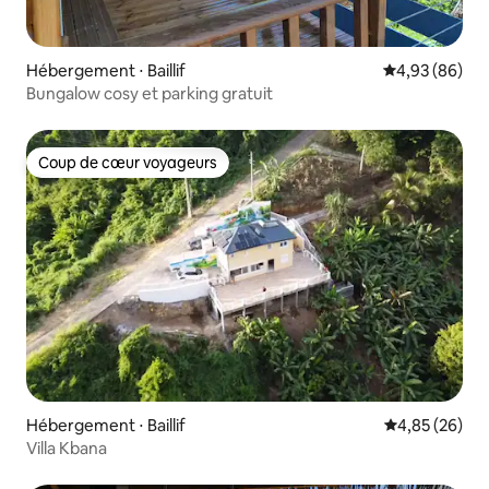
Hébergement ⋅ Baillif
Évaluation mo
4,93 (86)
Bungalow cosy et parking gratuit
Coup de cœur voyageurs
Coup de cœur voyageurs
Hébergement ⋅ Baillif
Évaluation mo
4,85 (26)
Villa Kbana