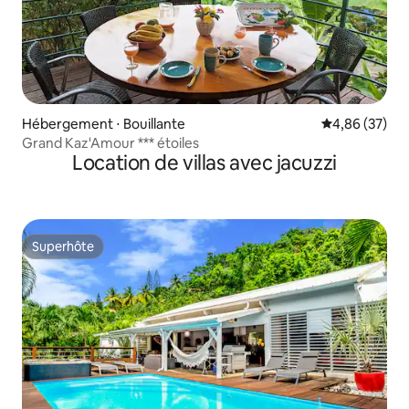
Hébergement ⋅ Bouillante
Évaluation mo
4,86 (37)
Grand Kaz'Amour *** étoiles
Location de villas avec jacuzzi
Superhôte
Superhôte