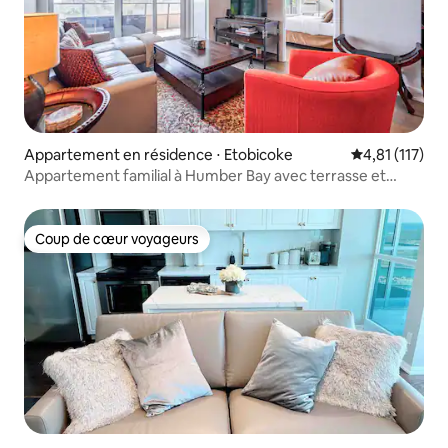
Appartement en résidence ⋅ Etobicoke
Évaluation mo
4,81 (117)
Appartement familial à Humber Bay avec terrasse et
parking
Coup de cœur voyageurs
Coup de cœur voyageurs