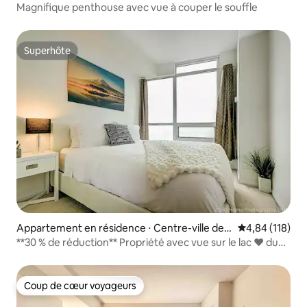
Magnifique penthouse avec vue à couper le souffle
Superhôte
Superhôte
Appartement en résidence ⋅ Centre-ville de T
Évaluation moy
4,84 (118)
oronto
**30 % de réduction** Propriété avec vue sur le lac ❤️ du
centre-ville
Coup de cœur voyageurs
Coup de cœur voyageurs