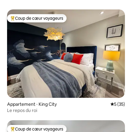
Coup de cœur voyageurs
Coups de cœur voyageurs les plus appréciés
Appartement ⋅ King City
Évaluation
5 (35)
Le repos du roi
Coup de cœur voyageurs
Coups de cœur voyageurs les plus appréciés