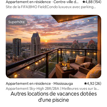
Appartement en résidence ⋅ Centre-ville de
Évaluation moy
4,88 (154)
Toronto
Site de la FIFA|BMO Field|Condo luxueux avec parking
gratuit
Superhôte
Superhôte
Appartement en résidence ⋅ Mississauga
Évaluation mo
4,92 (26)
Appartement Sky-High 2BR/2BA | Meilleures vues sur la
Autres locations de vacances dotées
ville + Parking
d'une piscine