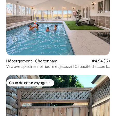
Hébergement ⋅ Cheltenham
Évaluation mo
4,94 (17)
Villa avec piscine intérieure et jacuzzi | Capacité d'accueil
de 14 personnes
Coup de cœur voyageurs
Coup de cœur voyageurs