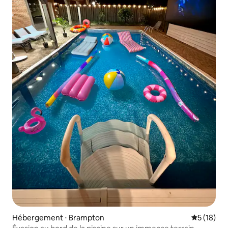
Hébergement ⋅ Brampton
Évaluation
5 (18)