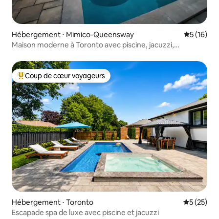
Hébergement ⋅ Mimico-Queensway
Évaluation
5 (16)
Maison moderne à Toronto avec piscine, jacuzzi,
sauna | 4 chambres
Coup de cœur voyageurs
Coups de cœur voyageurs les plus appréciés
Hébergement ⋅ Toronto
Évaluation
5 (25)
Escapade spa de luxe avec piscine et jacuzzi