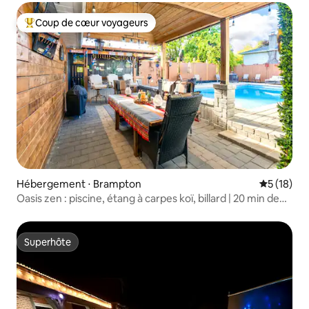
Coup de cœur voyageurs
Coups de cœur voyageurs les plus appréciés
Hébergement ⋅ Brampton
Évaluation
5 (18)
Oasis zen : piscine, étang à carpes koï, billard | 20 min de
YYZ
Superhôte
Superhôte