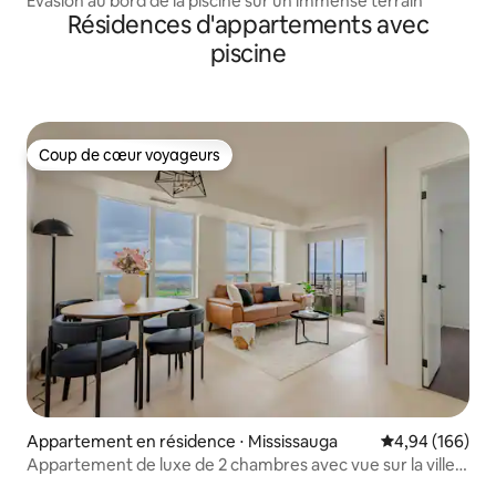
Évasion au bord de la piscine sur un immense terrain
Résidences d'appartements avec
piscine
Coup de cœur voyageurs
Coup de cœur voyageurs
Appartement en résidence ⋅ Mississauga
Évaluation moy
4,94 (166)
Appartement de luxe de 2 chambres avec vue sur la ville
et balcon