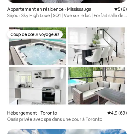
Appartement en résidence ⋅ Mississauga
Évaluatio
5 (6)
Séjour Sky High Luxe | SQ1 | Vue sur le lac | Forfait salle de
sport et piscine
Coup de cœur voyageurs
Coup de cœur voyageurs
Hébergement ⋅ Toronto
Évaluation m
4,9 (69)
Oasis privée avec spa dans une cour à Toronto