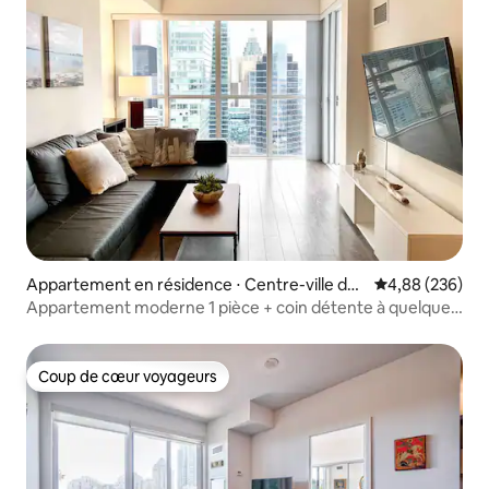
Appartement en résidence ⋅ Centre-ville de
Évaluation moy
4,88 (236)
Toronto
Appartement moderne 1 pièce + coin détente à quelques
pas de la Tour CN et du lac
Coup de cœur voyageurs
Coup de cœur voyageurs