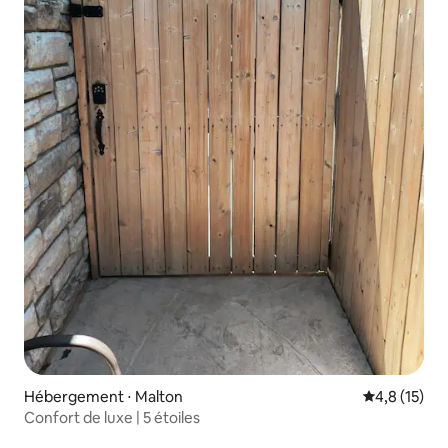
Hébergement ⋅ Malton
Évaluation m
4,8 (15)
Confort de luxe | 5 étoiles