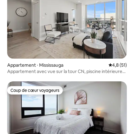
Appartement ⋅ Mississauga
Évaluation m
4,8 (51)
Appartement avec vue sur la tour CN, piscine intérieure
et salle de sport
Coup de cœur voyageurs
Coup de cœur voyageurs