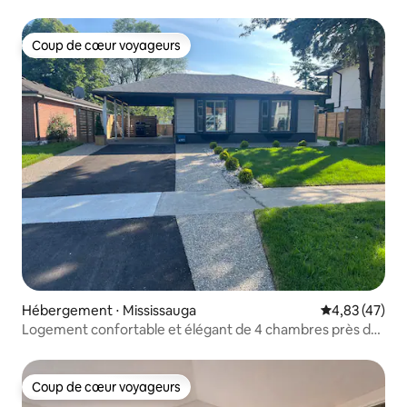
Coup de cœur voyageurs
Coup de cœur voyageurs
Hébergement ⋅ Mississauga
Évaluation mo
4,83 (47)
Logement confortable et élégant de 4 chambres près de
l'aéroport de Toronto
Coup de cœur voyageurs
Coup de cœur voyageurs