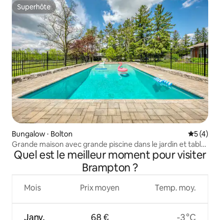
Superhôte
Superhôte
Bungalow ⋅ Bolton
Évaluatio
5 (4)
Grande maison avec grande piscine dans le jardin et table
Quel est le meilleur moment pour visiter
de billard
Brampton ?
Mois
Prix moyen
Temp. moy.
Janv.
68 €
-3 °C