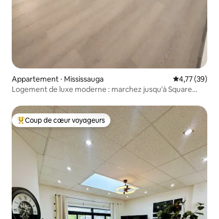
Appartement ⋅ Mississauga
Évaluation mo
4,77 (39)
Logement de luxe moderne : marchez jusqu'à Square
One et aux transports
Coup de cœur voyageurs
Coups de cœur voyageurs les plus appréciés