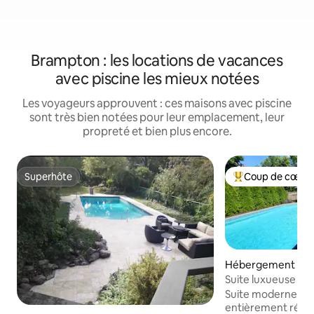
Brampton : les locations de vacances
avec piscine les mieux notées
Les voyageurs approuvent : ces maisons avec piscine
sont très bien notées pour leur emplacement, leur
propreté et bien plus encore.
Superhôte
Coup de cœur 
Superhôte
Coups de cœur vo
Hébergement ⋅ Erin
Suite luxueuse 2 
UTM, parking/pisc
Suite moderne de
entièrement rénov