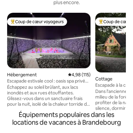
plus encore.
Coup de cœur voyageurs
Coup de cœur 
Coups de cœur voyageurs les plus appréciés
Coups de cœur vo
Hébergement
Évaluation moyenne sur la base 
4,98 (115)
Cottage
Escapade estivale cool : oasis spa privée
Escapade à la cam
à Kreuzberg
Échappez au soleil brûlant, aux lacs
« Forsthaus Hohe 
Dans l'ancienne m
inondés et aux rues étouffantes.
milieu de la forêt, l
Glissez-vous dans un sanctuaire frais
profiter de la natu
pour la nuit, isolé de la chaleur torride de
silence, dormir d
l'été. Plongez dans les eaux fraîches et
Équipements populaires dans les
les batteries. Des 
bouillonnantes de votre jacuzzi privé de
campagne à l'état pur ! Tu so
1,80 x 1,80 m. 75 m² d'intimité absolue
locations de vacances à Brandebourg
maison et tu es au 
vous attendent derrière des rideaux
Cueillez des herbe
occultants, avec un éclairage