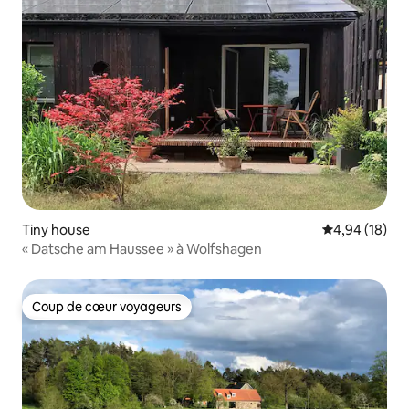
Tiny house
Évaluation mo
4,94 (18)
« Datsche am Haussee » à Wolfshagen
Coup de cœur voyageurs
Coup de cœur voyageurs