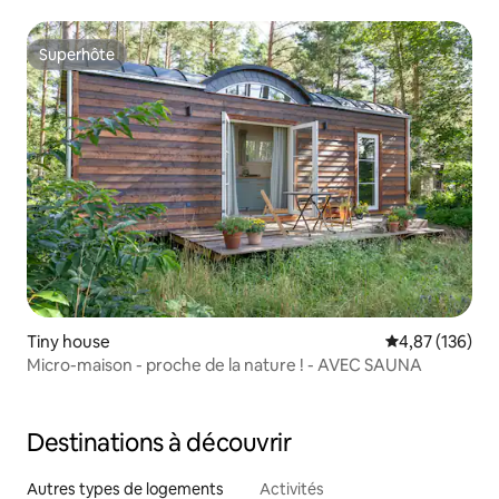
Superhôte
Superhôte
Tiny house
Évaluation moy
4,87 (136)
Micro-maison - proche de la nature ! - AVEC SAUNA
Destinations à découvrir
Autres types de logements
Activités