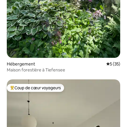
Hébergement
Évaluation
5 (35)
Maison forestière à Tiefensee
Coup de cœur voyageurs
Coups de cœur voyageurs les plus appréciés