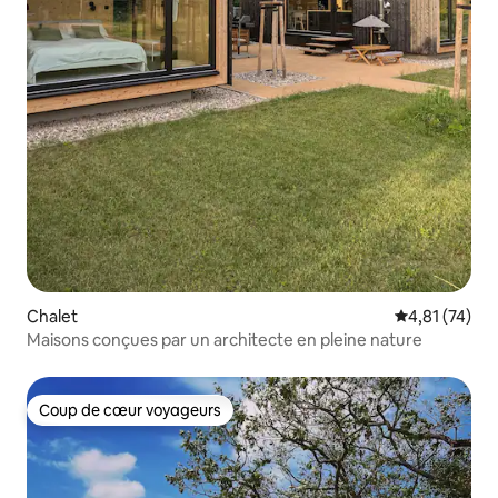
Chalet
Évaluation mo
4,81 (74)
Maisons conçues par un architecte en pleine nature
Coup de cœur voyageurs
Coup de cœur voyageurs