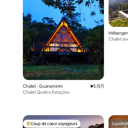
Hébergeme
Chalet ave
Mantiquei
Chalet ⋅ Guaramirim
Évaluation moyenne
5 (57)
Chalet Quatro Estações
Coup de cœur voyageurs
Superhô
Coups de cœur voyageurs les plus appréciés
Superhô