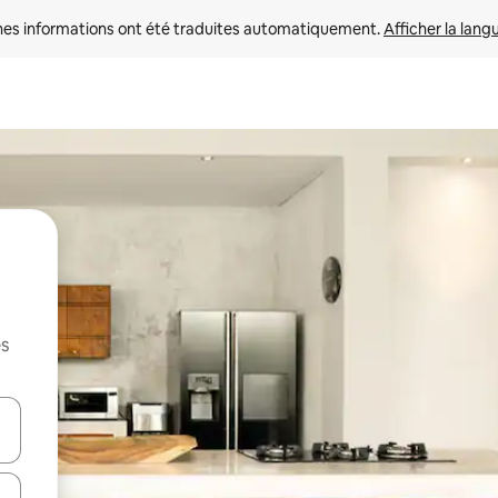
nes informations ont été traduites automatiquement. 
Afficher la lang
es
hes vers le haut et vers le bas pour les parcourir ou en appuyant et en fai