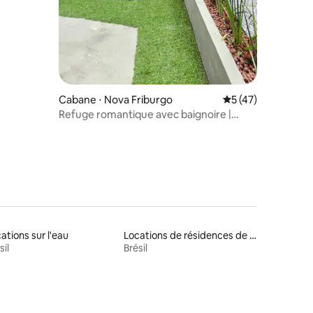
Cabane ⋅ Nova Friburgo
Évaluation moyenne
5 (47)
Refuge romantique avec baignoire |
Aguimô.
ations sur l'eau
Locations de résidences de tourisme
sil
Brésil