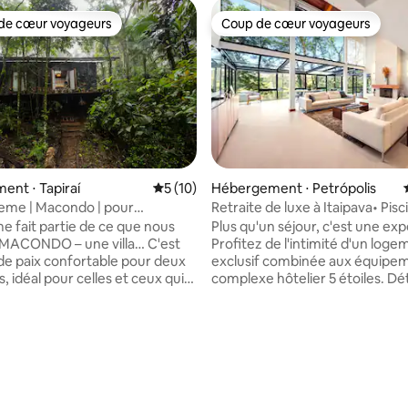
de cœur voyageurs
Coup de cœur voyageurs
 cœur voyageurs les plus appréciés
Coup de cœur voyageurs
nt ⋅ Tapiraí
Évaluation moyenne sur la base de 10 co
5 (10)
Hébergement ⋅ Petrópolis
eme | Macondo | pour
Retraite de luxe à Itaipava• Pisc
 la base de 123 commentaires : 4,99 sur 5
onnes | cheminée | jacuzzi
chauffée • 5 suites
 fait partie de ce que nous
Plus qu'un séjour, c'est une ex
 MACONDO – une villa… C'est
Profitez de l'intimité d'un loge
de paix confortable pour deux
exclusif combinée aux équipem
 idéal pour celles et ceux qui
complexe hôtelier 5 étoiles. D
t se détendre et passer
vous dans la piscine chauffée, e
ours au milieu de la nature de
nature, faites du sport, faites d
tlantique. Avec son
l'équitation ou agrémenter vot
ent ouvert et son
avec des services optionnels te
e chaleureuse, la maison vous
massages et un chef barbecue 
a détente : allumez la cheminée
Deux membres du personnel d
nuits froides, détendez-vous
assurent le ménage quotidien e