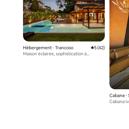
Hébergement ⋅ Trancoso
Évaluation moyenne
5 (42)
Maison éclairée, sophistication à
Trancoso.
Cabane ⋅ 
Cabana Ivo
Taquari