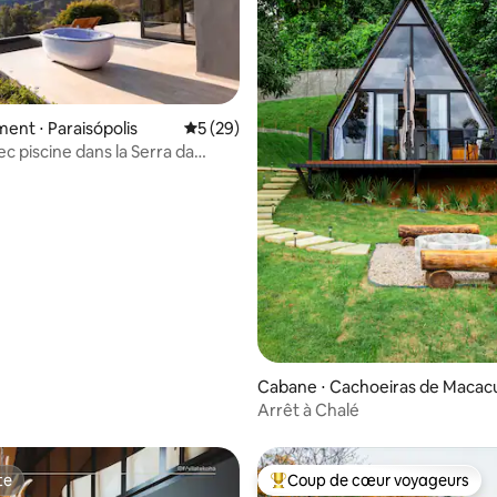
nt ⋅ Paraisópolis
Évaluation moyenne sur la base de 29 co
5 (29)
c piscine dans la Serra da
ra
 sur la base de 57 commentaires : 5 sur 5
Cabane ⋅ Cachoeiras de Macac
Arrêt à Chalé
te
Coup de cœur voyageurs
te
Coups de cœur voyageurs les p