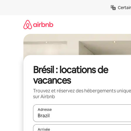
Aller
Certai
directement
au
contenu
Brésil : locations de
vacances
Trouvez et réservez des hébergements uniqu
sur Airbnb
Adresse
Lorsque les résultats s'affichent, utilisez les flèc
Arrivée