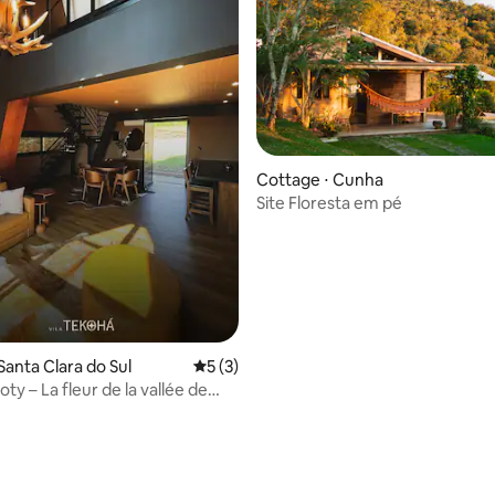
Cottage ⋅ Cunha
 sur la base de 42 commentaires : 5 sur 5
Site Floresta em pé
Santa Clara do Sul
Évaluation moyenne sur la base de 3 co
5 (3)
ty – La fleur de la vallée de