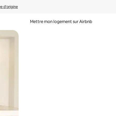
ue d'origine
Mettre mon logement sur Airbnb
sant glisser.