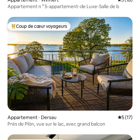
Appartement n ° 5-appartement-de Luxe-Salle de b
Coup de cœur voyageurs
Coups de cœur voyageurs les plus appréciés
Appartement ⋅ Dersau
Évaluation
5 (17)
Près de Plön, vue sur le lac, avec grand balcon