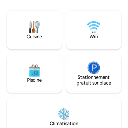
Neumünster, Kiel 
une connexion Wi-Fi, 2 x espace
facilement et rap
barbecue, des vélos, un bureau à
Ostseenah. À Neu
domicile, 2 x spa, un cinéma privé, une
centre commercial
balançoire géante, un foyer, un lieu de
couverte. Dans le v
baignade, un broyeur à bois et bien plus
le parc animalier 
encore. Notre restaurant « Hof Bissee »
Eisendorf est situ
Cuisine
Wifi
avec une cuisine régionale et le petit
avec un lieu de ba
déjeuner (5 min à pied).
peuvent être garé
Stationnement
Piscine
gratuit sur place
Climatisation