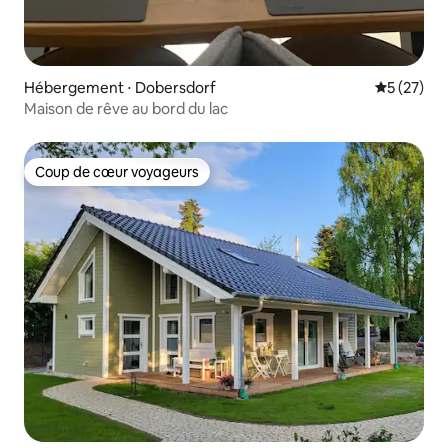
Hébergement ⋅ Dobersdorf
Évaluation
5 (27)
Maison de rêve au bord du lac
Coup de cœur voyageurs
Coup de cœur voyageurs