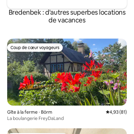
Bredenbek : d'autres superbes locations
de vacances
Coup de cœur voyageurs
Coup de cœur voyageurs
Gîte à la ferme ⋅ Börm
Évaluation mo
4,93 (81)
La boulangerie FreyDaLand