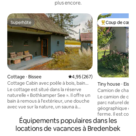
plus encore.
Superhôte
Coup de cœur 
Superhôte
Coups de cœur vo
Cottage ⋅ Bissee
Évaluation moyenne sur la base 
4,95 (267)
Cottage Cabin avec poêle à bois, bain
Tiny house ⋅ Eisen
nordique et sauna à vapeur
Le cottage est situé dans la réserve
Camion de chantie
naturelle « Bothkamper See ». Il offre un
pause
Le camion de chant
bain à remous à l'extérieur, une douche
parc naturel de W
avec vue sur la nature, un sauna à
géographique de S
vapeur, un poêle à bois, une terrasse, un
ferme. Il est con
canapé XXL et un lit super king-size, une
Équipements populaires dans les
électricité, Wi-Fi e
cuisine entièrement équipée, une
cheminée inclus. 
locations de vacances à Bredenbek
machine à glaçons, un système de
électrique est éga
musique Bluetooth, un tourne-disque,