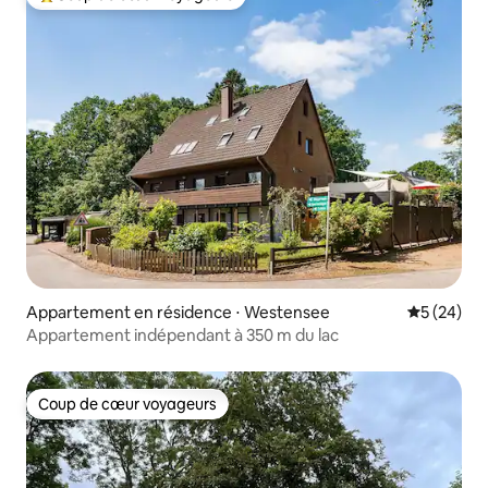
Coups de cœur voyageurs les plus appréciés
Appartement en résidence ⋅ Westensee
Évaluation
5 (24)
Appartement indépendant à 350 m du lac
Coup de cœur voyageurs
Coup de cœur voyageurs