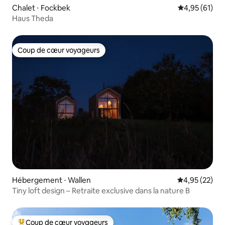
Chalet ⋅ Fockbek
Évaluation mo
4,95 (61)
Haus Theda
Coup de cœur voyageurs
Coup de cœur voyageurs
Hébergement ⋅ Wallen
Évaluation mo
4,95 (22)
Tiny loft design – Retraite exclusive dans la nature B
Coup de cœur voyageurs